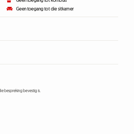
Geen toegang tot kombuis
Geen toegang tot die sitkamer
ie bespreking bevestig is.