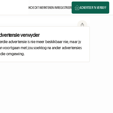
HOE DIT WERK
TEKEN IN
REGISTREER
ADVERTEER 'N VERBLYF
dvertensie verwyder
erdie advertensie is nie meer beskikbaar nie, maar jy
an voortgaan met jou soektog na ander advertensies
n die omgewing.