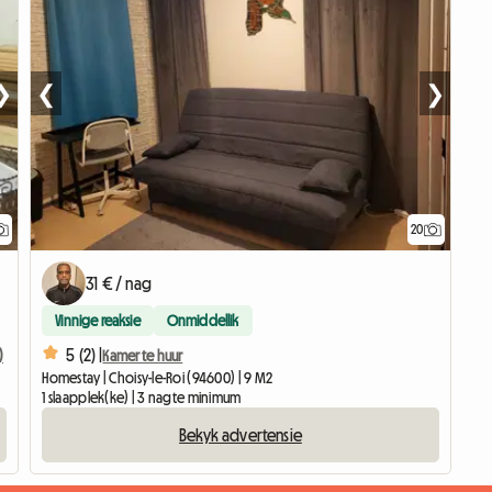
❯
❮
❯
20
31 € / nag
Vinnige reaksie
Onmiddellik
5 (2) |
)
Kamer te huur
Homestay | Choisy-le-Roi (94600) | 9 M2
1 slaapplek(ke) | 3 nagte minimum
Bekyk advertensie