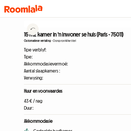
15 m2 kamer in 'n inwoner se huis (Paris - 75011)
Outomatiese vertaling
-
Oorspronklike titel
Tipe verblyf:
Tipe:
Akkommodasievermoë:
Aantal slaapkamers :
Verwysing:
Huur en voorwaardes
43 € / nag
Duur:
Akkommodasie