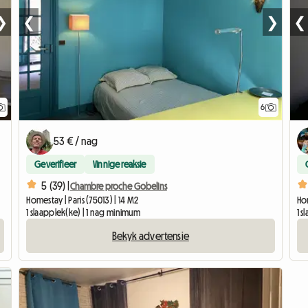
❯
❮
❯
❮
6
53 € / nag
Geverifieer
Vinnige reaksie
5 (39) |
Chambre proche Gobelins
Homestay | Paris (75013) | 14 M2
Hom
1 slaapplek(ke) | 1 nag minimum
1 s
Bekyk advertensie