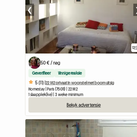
❮
12
50 € / nag
Geverifieer
Vinnige reaksie
5 (11) |
22 M2 privaat in woonstel met boom uitsig
Homestay | Paris (75011) | 22 M2
1 slaapplek(ke) | 3 weke minimum
Bekyk advertensie