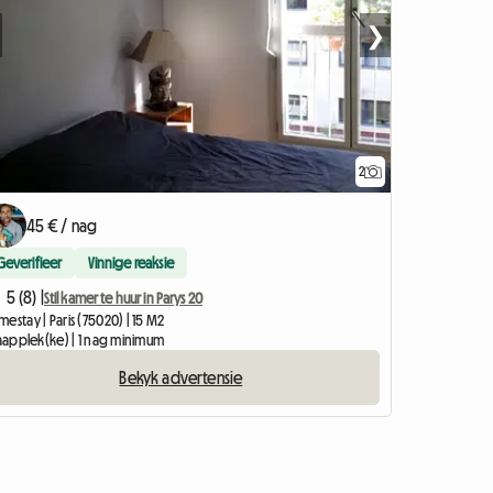
❯
2
45 € / nag
Geverifieer
Vinnige reaksie
5 (8) |
Stil kamer te huur in Parys 20
estay | Paris (75020) | 15 M2
laapplek(ke) | 1 nag minimum
Bekyk advertensie