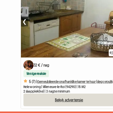
❮
4
32 € / nag
Vinnige reaksie
5 (7) |
Gemeubileerde onafhanklike kamer te huur (slegs vroulik
Hele woning | Villeneuve-le-Roi (94290) | 15 M2
2 slaapplek(ke) | 3 nagte minimum
Bekyk advertensie