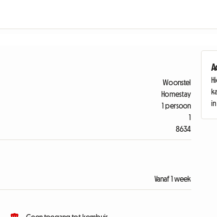
A
Hi
Woonstel
k
Homestay
i
1 persoon
1
8634
Vanaf 1 week