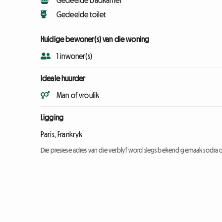
Gedeelde badkamer
Gedeelde toilet
Huidige bewoner(s) van die woning
1 inwoner(s)
Ideale huurder
Man of vroulik
Ligging
Paris, Frankryk
Die presiese adres van die verblyf word slegs bekend gemaak sodra d