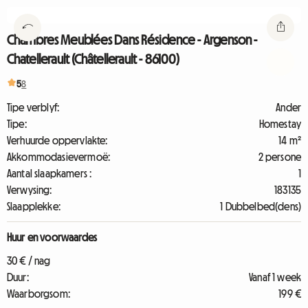
Chambres Meublées Dans Résidence - Argenson -
Chatellerault (Châtellerault - 86100)
5
8
Tipe verblyf:
Ander
Tipe:
Homestay
Verhuurde oppervlakte:
14 m²
Akkommodasievermoë:
2 persone
Aantal slaapkamers :
1
Verwysing:
183135
Slaapplekke:
1 Dubbelbed(dens)
Huur en voorwaardes
30 € / nag
Duur:
Vanaf 1 week
Waarborgsom:
199 €