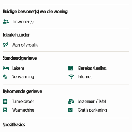
Huidige bewoner(s) van die woning
1 inwoner(s)
Ideale huurder
Man of vroulik
Standaardgeriewe
Lakens
Klerekas/Laaikas
Verwarming
Internet
Bykomende geriewe
Tuimeldroër
Lessenaar / Tafel
Wasmachine
Gratis parkering
Spesifikasies