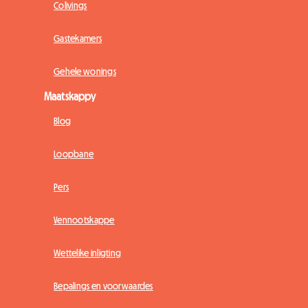
Colivings
Gastekamers
Gehele wonings
Maatskappy
Blog
Loopbane
Pers
Vennootskappe
Wettelike inligting
Bepalings en voorwaardes