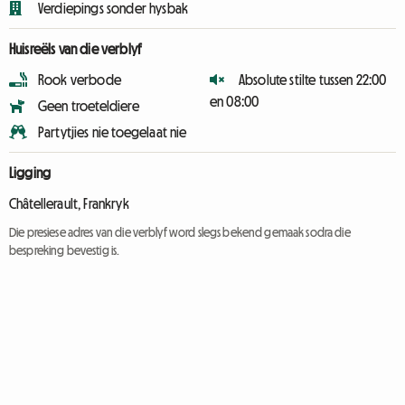
Verdiepings sonder hysbak
Huisreëls van die verblyf
Rook verbode
Absolute stilte tussen 22:00
en 08:00
Geen troeteldiere
Partytjies nie toegelaat nie
Ligging
Châtellerault, Frankryk
Die presiese adres van die verblyf word slegs bekend gemaak sodra die
bespreking bevestig is.