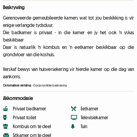
Beskrywing
Gerenoveerde gemeubileerde kamers wat tot jou beskikking is vir
enige verlangde tydsduur.
Die badkamer is privaat - in die kamer en jy het ook 'n yskas
beskikbaar
Daar is natuurlik 'n kombuis en 'n eetkamer beskikbaar op die
grondvloer van die koshuis.
Verskaf bewys van huisversekering vir hierdie kamer op die dag van
aankoms.
Outomatiese vertaling
-
Oorspronklike beskrywing
Akkommodasie
Privaat badkamer
Eetkamer
Privaat toilet
Televisiekamer
Kombuis om te deel
Tuin
Sitkamer om te deel