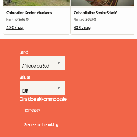
Colocation Senior-étudiants
Cohabitation Senior Salarié
Naintré (86530)
Naintré (86530)
40 € / nag
40 € / nag
Land
Valuta
Ons tipe akkommodasie
Homestay
Gedeelde behuising