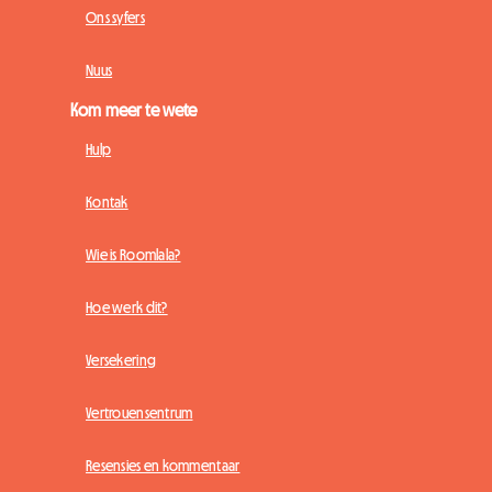
Ons syfers
Nuus
Kom meer te wete
Hulp
Kontak
Wie is Roomlala?
Hoe werk dit?
Versekering
Vertrouensentrum
Resensies en kommentaar