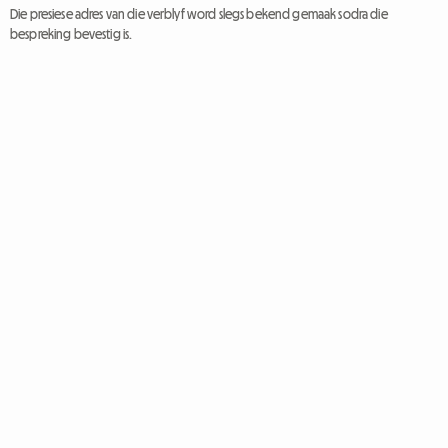
Die presiese adres van die verblyf word slegs bekend gemaak sodra die
bespreking bevestig is.