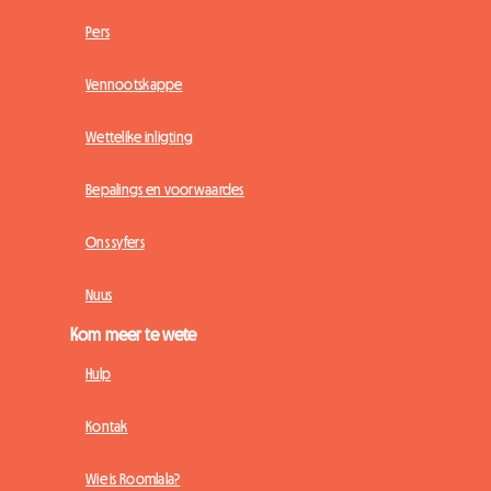
Pers
Vennootskappe
Wettelike inligting
Bepalings en voorwaardes
Ons syfers
Nuus
Kom meer te wete
Hulp
Kontak
Wie is Roomlala?