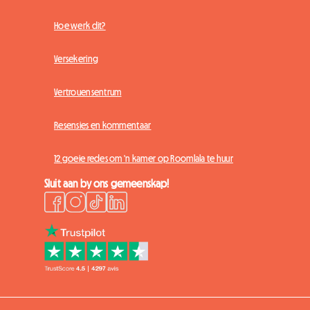
Hoe werk dit?
Versekering
Vertrouensentrum
Resensies en kommentaar
12 goeie redes om 'n kamer op Roomlala te huur
Sluit aan by ons gemeenskap!