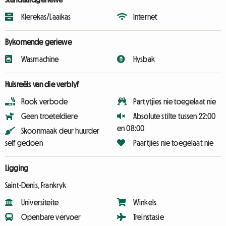
Klerekas/Laaikas
Internet
Bykomende geriewe
Wasmachine
Hysbak
Huisreëls van die verblyf
Rook verbode
Partytjies nie toegelaat nie
Geen troeteldiere
Absolute stilte tussen 22:00
en 08:00
Skoonmaak deur huurder
self gedoen
Paartjies nie toegelaat nie
Ligging
Saint-Denis, Frankryk
Universiteite
Winkels
Openbare vervoer
Treinstasie