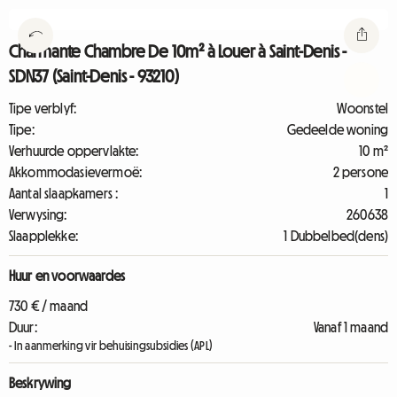
Charmante Chambre De 10m² à Louer à Saint-Denis -
SDN37 (Saint-Denis - 93210)
Tipe verblyf:
Woonstel
Tipe:
Gedeelde woning
Verhuurde oppervlakte:
10 m²
Akkommodasievermoë:
2 persone
Aantal slaapkamers :
1
Verwysing:
260638
Slaapplekke:
1 Dubbelbed(dens)
Huur en voorwaardes
730 € / maand
Duur:
Vanaf 1 maand
- In aanmerking vir behuisingsubsidies (APL)
Beskrywing