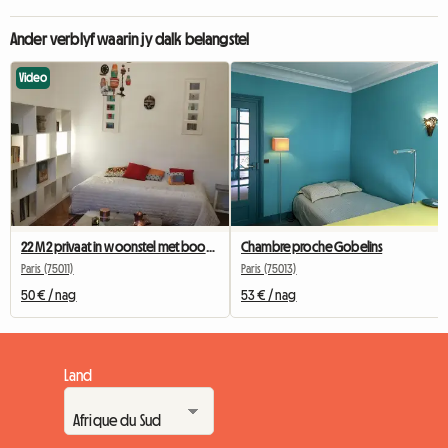
Ander verblyf waarin jy dalk belangstel
Video
22 M2 privaat in woonstel met boom uitsig
Chambre proche Gobelins
Paris (75011)
Paris (75013)
50 € / nag
53 € / nag
Land