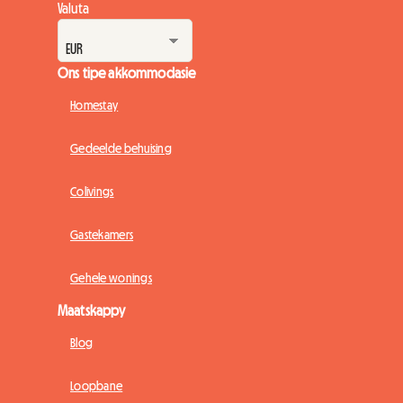
Valuta
Ons tipe akkommodasie
Homestay
Gedeelde behuising
Colivings
Gastekamers
Gehele wonings
Maatskappy
Blog
Loopbane