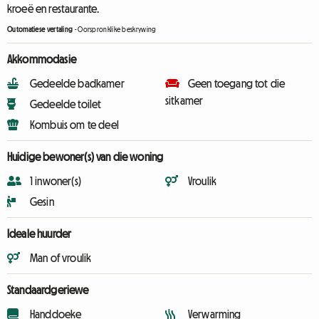
kroeë en restaurante.
Outomatiese vertaling
-
Oorspronklike beskrywing
Akkommodasie
Gedeelde badkamer
Geen toegang tot die
sitkamer
Gedeelde toilet
Kombuis om te deel
Huidige bewoner(s) van die woning
1 inwoner(s)
Vroulik
Gesin
Ideale huurder
Man of vroulik
Standaardgeriewe
Handdoeke
Verwarming