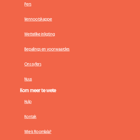
Pers
Vennootskappe
Wettelike inligting
Bepalings en voorwaardes
Ons syfers
Nuus
Kom meer te wete
Hulp
Kontak
Wie is Roomlala?