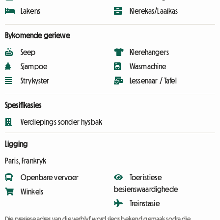
Lakens
Klerekas/Laaikas
Bykomende geriewe
Seep
Klerehangers
Sjampoe
Wasmachine
Strykyster
Lessenaar / Tafel
Spesifikasies
Verdiepings sonder hysbak
Ligging
Paris, Frankryk
Openbare vervoer
Toeristiese
besienswaardighede
Winkels
Treinstasie
Die presiese adres van die verblyf word slegs bekend gemaak sodra die