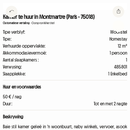
Kamer te huur in Montmartre (Paris - 75018)
Outomatiese vertaling
-
Oorspronklike titel
Tipe verblyf:
Woonstel
Tipe:
Homestay
Verhuurde oppervlakte:
12 m²
Akkommodasievermoë:
1 persoon
Aantal slaapkamers :
1
Verwysing:
485801
Slaapplekke:
1 Enkelbed
Huur en voorwaardes
50 € / nag
Duur:
Tot en met 2 nagte
Beskrywing
Baie stil kamer geleë in 'n woonbuurt, naby winkels, vervoer, asook