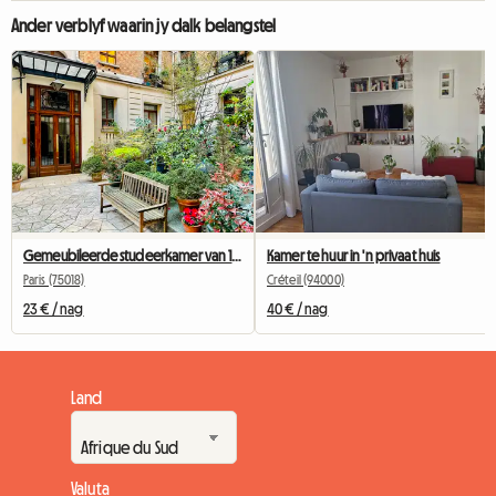
Ander verblyf waarin jy dalk belangstel
Gemeubileerde studeerkamer van 10 m² - Parys Sentraal - Stil en helder
Kamer te huur in 'n privaat huis
Paris (75018)
Créteil (94000)
23 € / nag
40 € / nag
Land
Valuta