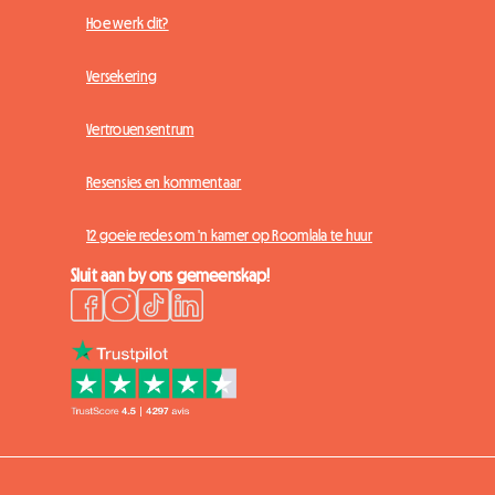
Hoe werk dit?
Versekering
Vertrouensentrum
Resensies en kommentaar
12 goeie redes om 'n kamer op Roomlala te huur
Sluit aan by ons gemeenskap!