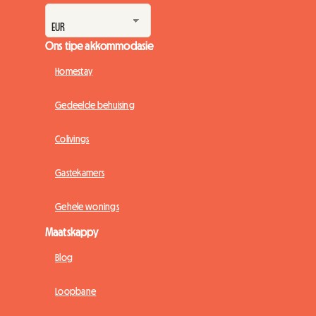
Ons tipe akkommodasie
Homestay
Gedeelde behuising
Colivings
Gastekamers
Gehele wonings
Maatskappy
Blog
Loopbane