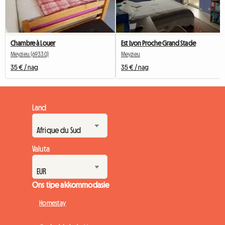
Chambre à Louer
Est Lyon Proche Grand Stade
Meyzieu (69330)
Meyzieu
35 € / nag
35 € / nag
Land
Valuta
Ons tipe akkommodasie
Homestay