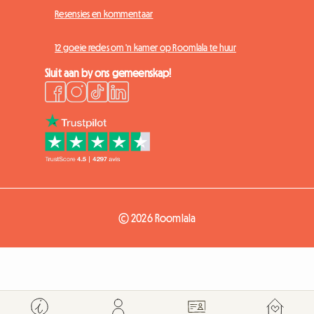
Resensies en kommentaar
12 goeie redes om 'n kamer op Roomlala te huur
Sluit aan by ons gemeenskap!
© 2026 Roomlala