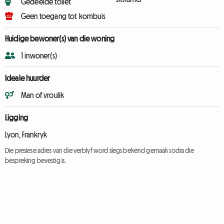
Gedeelde toilet
Geen toegang tot kombuis
Huidige bewoner(s) van die woning
1 inwoner(s)
Ideale huurder
Man of vroulik
Ligging
Lyon, Frankryk
Die presiese adres van die verblyf word slegs bekend gemaak sodra die
bespreking bevestig is.