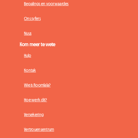
Bepalings en voorwaardes
Ons syfers
Nuus
Kom meer te wete
Hulp
Kontak
Wie is Roomlala?
Hoe werk dit?
Versekering
Vertrouensentrum