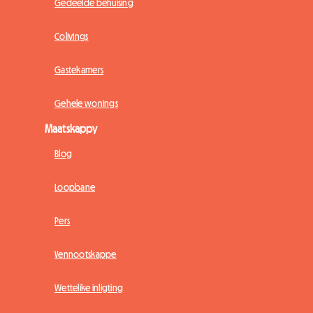
Gedeelde behuising
Colivings
Gastekamers
Gehele wonings
Maatskappy
Blog
Loopbane
Pers
Vennootskappe
Wettelike inligting