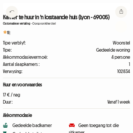
Kamer te huur in 'n losstaande huis (Lyon - 69005)
Outomatiese vertaling
-
Oorspronklike titel
5
1
Tipe verblyf:
Woonstel
Tipe:
Gedeelde woning
Akkommodasievermoë:
4 persone
Aantal slaapkamers :
1
Verwysing:
102834
Huur en voorwaardes
17 € / nag
Duur:
Vanaf 1 week
Akkommodasie
Gedeelde badkamer
Geen toegang tot die
sitkamer