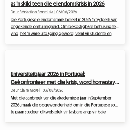
as 'n skild teen die eiendomskrisis in 2026
Deur Rédaction Roomlala
|
06/06/2026
Die Portugese eiendomsmark beleef in 2026 'n tydperk van
ongekende onstuimigheid. Om bekostigbare behuising te
vind, het 'n ware uitdaging geword, veral vir studente en
jong werkende professionele persone. By Roomlala sien ons
daagliks die probleme wat ons gemeenskap ervaar om in
die groot Lusitaanse metropole behuising te kry. In die lig
van stygende inflasie en 'n strukturele tekort aan behuising, is
gedeelde woning en die kamer by die gasheer nie meer
Universiteitsjaar 2026 in Portugal:
net ekonomiese alternatiewe nie: dit het ...
Gekonfronteer met die krisis, word homestay
die voorkeuropsie
Deur Claire Morel
|
03/08/2026
Met die aanbreek van die akademiese jaar in September
2026, maak die opgewondenheid om in die Portugese son
te gaan studeer dikwels plek vir tasbare angs vir baie
gesinne. Studentebehuising in Portugal 2026 het 'n ware
kopseer geword. Tussen die ontspanne leefstyl van Lissabon