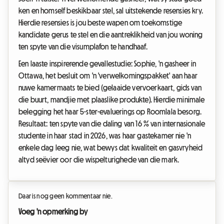
ken en homself beskikbaar stel, sal uitstekende resensies kry.
Hierdie resensies is jou beste wapen om toekomstige
kandidate gerus te stel en die aantreklikheid van jou woning
ten spyte van die visumplafon te handhaaf.
Een laaste inspirerende gevallestudie: Sophie, 'n gasheer in
Ottawa, het besluit om 'n 'verwelkomingspakket' aan haar
nuwe kamermaats te bied (gelaaide vervoerkaart, gids van
die buurt, mandjie met plaaslike produkte). Hierdie minimale
belegging het haar 5-ster-evaluerings op Roomlala besorg.
Resultaat: ten spyte van die daling van 16 % van internasionale
studente in haar stad in 2026, was haar gastekamer nie 'n
enkele dag leeg nie, wat bewys dat kwaliteit en gasvryheid
altyd seëvier oor die wispelturighede van die mark.
Daar is nog geen kommentaar nie.
Voeg 'n opmerking by