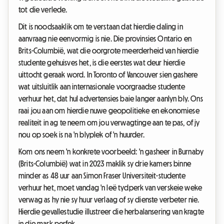
tot die verlede.
Dit is noodsaaklik om te verstaan dat hierdie daling in
aanvraag nie eenvormig is nie. Die provinsies Ontario en
Brits-Columbië, wat die oorgrote meerderheid van hierdie
studente gehuisves het, is die eerstes wat deur hierdie
uittocht geraak word. In Toronto of Vancouver sien gashere
wat uitsluitlik aan internasionale voorgraadse studente
verhuur het, dat hul advertensies baie langer aanlyn bly. Ons
raai jou aan om hierdie nuwe geopolitieke en ekonomiese
realiteit in ag te neem om jou verwagtinge aan te pas, of jy
nou op soek is na 'n blyplek of 'n huurder.
Kom ons neem 'n konkrete voorbeeld: 'n gasheer in Burnaby
(Brits-Columbië) wat in 2023 maklik sy drie kamers binne
minder as 48 uur aan Simon Fraser Universiteit-studente
verhuur het, moet vandag 'n leë tydperk van verskeie weke
verwag as hy nie sy huur verlaag of sy dienste verbeter nie.
Hierdie gevallestudie illustreer die herbalansering van kragte
in die mark perfek.