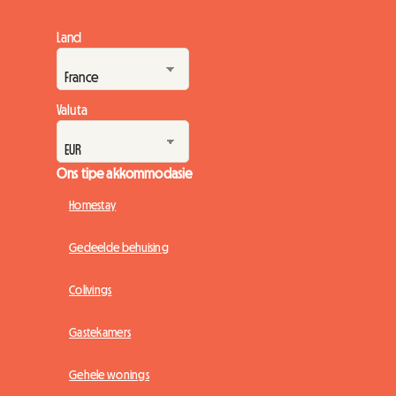
en die dinamika van Porto lok die land steeds meer
jongmense, maar die infrastruktuur sukkel om by te hou. By
Land
Roomlala ondersteun ons elke jaar duisende studente met
hul mobiliteit, en ons merk op dat die soektog na 'n dak...
Valuta
Ons tipe akkommodasie
Homestay
Gedeelde behuising
Colivings
Gastekamers
Gehele wonings