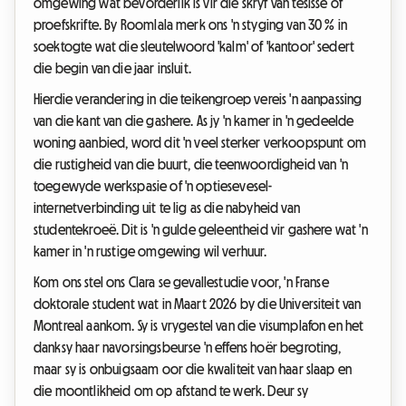
omgewing wat bevorderlik is vir die skryf van tesisse of
proefskrifte. By Roomlala merk ons 'n styging van 30 % in
soektogte wat die sleutelwoord 'kalm' of 'kantoor' sedert
die begin van die jaar insluit.
Hierdie verandering in die teikengroep vereis 'n aanpassing
van die kant van die gashere. As jy 'n kamer in 'n gedeelde
woning aanbied, word dit 'n veel sterker verkoopspunt om
die rustigheid van die buurt, die teenwoordigheid van 'n
toegewyde werkspasie of 'n optiesevesel-
internetverbinding uit te lig as die nabyheid van
studentekroeë. Dit is 'n gulde geleentheid vir gashere wat 'n
kamer in 'n rustige omgewing wil verhuur.
Kom ons stel ons Clara se gevallestudie voor, 'n Franse
doktorale student wat in Maart 2026 by die Universiteit van
Montreal aankom. Sy is vrygestel van die visumplafon en het
danksy haar navorsingsbeurse 'n effens hoër begroting,
maar sy is onbuigsaam oor die kwaliteit van haar slaap en
die moontlikheid om op afstand te werk. Deur sy