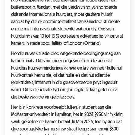
buitensporig. Vandag, met die verdwyning van honderde
duisende internasionale huurders, moet gashere hulself
aanpas by die ekonomiese realiteit van Kanadese studente
en die min internasionale studente wat oorbly. Ons sien
huurdalings van 10 tot 15 % op sekere advertensies vir privaat
kamers in stede soos Halifax of London (Ontario).
Hierdie nuwe situasie bied ongekende bedingingsmag aan
kamermaats. Dit is nie meer ongewoon om te sien dat
huurders huurverminderings aanvra en kry wanneer hulle hul
huurkontrak hernu nie, of dat hulle eis dat nutsdienste
(elektrisiteit, internet) in die geadverteerde prys ingesluit
word. Dit is die ideale tyd om jou regte te laat geld en na
die beste waarde vir geld te soek.
Hier is 'n konkrete voorbeeld: Julien, 'n student aan die
McMaster-universiteit in Hamilton, het in 2024 $950 vir 'n klein,
swak geïsoleerde kamer betaal. In Mei 2026, toe hy sien dat
drie soortgelyke kamers in sy straat leeg staan en vir $800