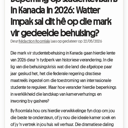
in Kanada in 2026: Watter
impak sal dit hê op die mark
vir gedeelde behuising?
Deur
Rédaction Roomlala
|
Laas opgedateer op 22/05/2026
Die mark vir studentebehuising in Kanada gaan hierdie lente
van 2026 deur 'n tydperk van historiese verandering. In die
lig van die behuisingskrisis wat die land die afgelope paar
jaar geskud het, het die federale regering drastiese
maatreëls ingestel om die toestroming van internasionale
studente te reguleer. Maar hoe verander hierdie beperkings
in werklikheid die landskap van kamerverhurings en
inwoning by gashere?
By Roomlala hou ons hierdie verwikkelinge fyn dop om jou
die beste te ondersteun, of jy nou die ideale kamer soek en
of jy 'n vertrek in jou huis wil verhuur. Die dramatiese daling