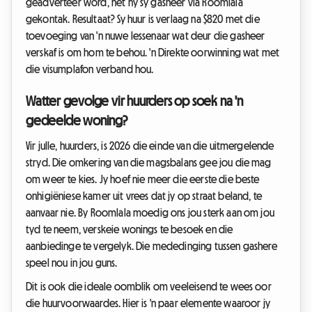
geadverteer word, het hy sy gasheer via Roomlala
gekontak. Resultaat? Sy huur is verlaag na $820 met die
toevoeging van 'n nuwe lessenaar wat deur die gasheer
verskaf is om hom te behou. 'n Direkte oorwinning wat met
die visumplafon verband hou.
Watter gevolge vir huurders op soek na 'n
gedeelde woning?
Vir julle, huurders, is 2026 die einde van die uitmergelende
stryd. Die omkering van die magsbalans gee jou die mag
om weer te kies. Jy hoef nie meer die eerste die beste
onhigiëniese kamer uit vrees dat jy op straat beland, te
aanvaar nie. By Roomlala moedig ons jou sterk aan om jou
tyd te neem, verskeie wonings te besoek en die
aanbiedinge te vergelyk. Die mededinging tussen gashere
speel nou in jou guns.
Dit is ook die ideale oomblik om veeleisend te wees oor
die huurvoorwaardes. Hier is 'n paar elemente waaroor jy