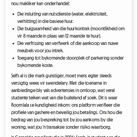
nou makliker kan onderhandel:
Die insluiting van nutsdienste (water, elektrisiteit,
verhitting) in die basiese huur.
Die buigsaamheid van die huurkontrak (moontlikheid om
vir 8 maande in plaas van 12 maande te huur).
Die verfrissing van verfwerk of die aankoop van nuwe
meubels voor jou intrek.
Toegang tot bykomende stoorplek of parkering sonder
bykomende koste.
Selfs al is die mark gunstiger, moet mens egter steeds
versigtig wees vir swendelary. Met die toename in
aanbiedinge bly vals advertensies in omloop, wat veral
studente teiken wat van die buiteland af soek. Dit is waar
Roomlala se kundigheid inkom: ons platform verifieer die
profiele van gashere en beveilig jou betalings. Ons hou die
bedrag van jou bespreking tot by jou aankoms by die
woning, wat jou 'n transaksie sonder risiko waarborg.