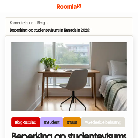
Kamer te huur
›
Blog
›
Beperking op studentevisums in Kanada in 2026: Watter impak sal dit hê op d
Blog-tuisblad
#Student
#Nuus
#Gedeelde behuising
Beperking op studentevisums