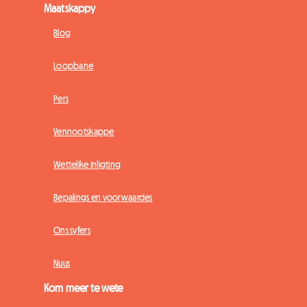
Maatskappy
Blog
Loopbane
Pers
Vennootskappe
Wettelike inligting
Bepalings en voorwaardes
Ons syfers
Nuus
Kom meer te wete