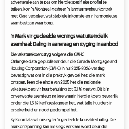
advertensie aan te pas om hierdie spesifieke profiel te
teiken, kon 'n Montreal-gasheer 'n langtermynhuurkontrak
met Clara verseker, wat stabiele inkomste en 'n harmonieuse
saambestaan waarborg.
'n Mark vir gedeelde wonings wat uiteindelik
asemhaal: Daling in aanvraag en styging in aanbod
Die vakaturekoers styg volgens die CMHC
Onlangse data gepubliseer deur die Canada Mortgage and
Housing Corporation (CMHC) in hul 2025-2026-verslag
bevestig wat ons in die praktyk gevoel het: die mark
ontspan. Teen die einde van 2025 het die nasionale
vakaturekoers vir huurbehuising tot 3,1 % gestyg. Dit is 'n
onverwagte asemteug na jare waarin hierdie koers gevaarlik
onder die 1,5 %-kerf gestagneer het, wat talle huurders in
onsekerheid en nood gedompel het.
By Roomlala wil ons egter 'n gedeelde kousaliteit uitlig. Die
markontspanning kan nie slegs verklaar word deur die