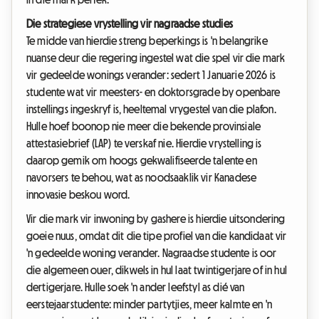
Die strategiese vrystelling vir nagraadse studies
Te midde van hierdie streng beperkings is 'n belangrike
nuanse deur die regering ingestel wat die spel vir die mark
vir gedeelde wonings verander: sedert 1 Januarie 2026 is
studente wat vir meesters- en doktorsgrade by openbare
instellings ingeskryf is, heeltemal vrygestel van die plafon.
Hulle hoef boonop nie meer die bekende provinsiale
attestasiebrief (LAP) te verskaf nie. Hierdie vrystelling is
daarop gemik om hoogs gekwalifiseerde talente en
navorsers te behou, wat as noodsaaklik vir Kanadese
innovasie beskou word.
Vir die mark vir inwoning by gashere is hierdie uitsondering
goeie nuus, omdat dit die tipe profiel van die kandidaat vir
'n gedeelde woning verander. Nagraadse studente is oor
die algemeen ouer, dikwels in hul laat twintigerjare of in hul
dertigerjare. Hulle soek 'n ander leefstyl as dié van
eerstejaarstudente: minder partytjies, meer kalmte en 'n