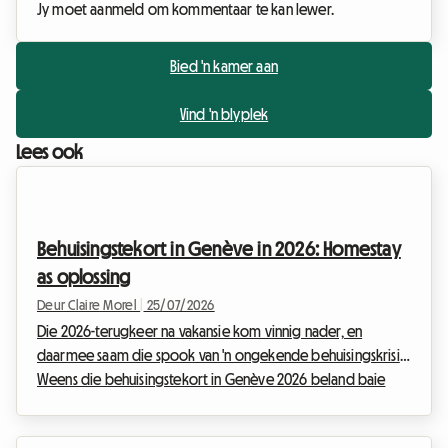
Jy moet aanmeld om kommentaar te kan lewer.
Bied 'n kamer aan
Vind 'n blyplek
Lees ook
Behuisingstekort in Genève in 2026: Homestay
as oplossing
Deur Claire Morel
|
25/07/2026
Die 2026-terugkeer na vakansie kom vinnig nader, en
daarmee saam die spook van 'n ongekende behuisingskrisis.
Weens die behuisingstekort in Genève 2026 beland baie
studente, jong werkendes en expats in 'n benouende
doodloopstraat. Om 'n dak oor die kop in die Léman-streek