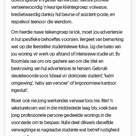
verteenwoordig 'n keurige kliëntegroep: volwasse,
kredietwaardig danksy hul beurse of assistent-poste, en
respekvol teenoor die eiendom.
Om hierdie nuwe teikengroep te lok, moet jou advertensie
in hul spesifieke behoeftes voorsien. Vergeet van bemarking
wat op die feestelike studentelewe fokus. Lig die bates van
jou woning vir werk op afstand of intensiewe studie uit. By
Roomlala raai ons ons gashere aan om die titel en
beskrywing van hul advertensies te hersien. Gebruik
sleutelwoorde soos 'ideaal vir doktorale student', 'kalm
omgewing', 'naby aan vervoer' of 'ergonomiese kantoor
ingesluit'.
Moet ook nie jong werkendes verwaarloos nie. Met 'n
vakaturekoers wat in die middestede laag bly, soek baie
jong professionele persone gedeelde wonings in die
voorstede om te bespaar. Hulle deel dikwels dieselfde
verwagtinge as nagraadse studente wat betref rustigheid