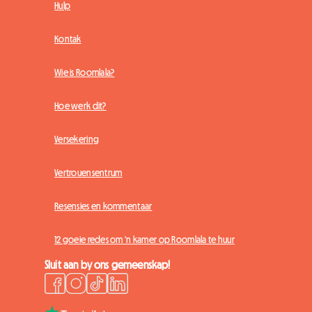
Hulp
Kontak
Wie is Roomlala?
Hoe werk dit?
Versekering
Vertrouensentrum
Resensies en kommentaar
12 goeie redes om 'n kamer op Roomlala te huur
Sluit aan by ons gemeenskap!