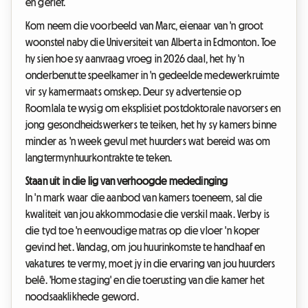
en gerief.
Kom neem die voorbeeld van Marc, eienaar van 'n groot
woonstel naby die Universiteit van Alberta in Edmonton. Toe
hy sien hoe sy aanvraag vroeg in 2026 daal, het hy 'n
onderbenutte speelkamer in 'n gedeelde medewerkruimte
vir sy kamermaats omskep. Deur sy advertensie op
Roomlala te wysig om eksplisiet postdoktorale navorsers en
jong gesondheidswerkers te teiken, het hy sy kamers binne
minder as 'n week gevul met huurders wat bereid was om
langtermynhuurkontrakte te teken.
Staan uit in die lig van verhoogde mededinging
In 'n mark waar die aanbod van kamers toeneem, sal die
kwaliteit van jou akkommodasie die verskil maak. Verby is
die tyd toe 'n eenvoudige matras op die vloer 'n koper
gevind het. Vandag, om jou huurinkomste te handhaaf en
vakatures te vermy, moet jy in die ervaring van jou huurders
belê. 'Home staging' en die toerusting van die kamer het
noodsaaklikhede geword.