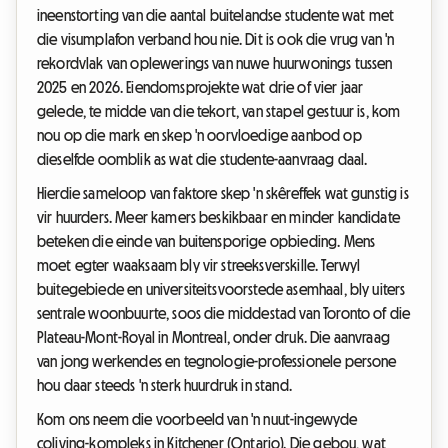
ineenstorting van die aantal buitelandse studente wat met
die visumplafon verband hou nie. Dit is ook die vrug van 'n
rekordvlak van oplewerings van nuwe huurwonings tussen
2025 en 2026. Eiendomsprojekte wat drie of vier jaar
gelede, te midde van die tekort, van stapel gestuur is, kom
nou op die mark en skep 'n oorvloedige aanbod op
dieselfde oomblik as wat die studente-aanvraag daal.
Hierdie sameloop van faktore skep 'n skêreffek wat gunstig is
vir huurders. Meer kamers beskikbaar en minder kandidate
beteken die einde van buitensporige opbieding. Mens
moet egter waaksaam bly vir streeksverskille. Terwyl
buitegebiede en universiteitsvoorstede asemhaal, bly uiters
sentrale woonbuurte, soos die middestad van Toronto of die
Plateau-Mont-Royal in Montreal, onder druk. Die aanvraag
van jong werkendes en tegnologie-professionele persone
hou daar steeds 'n sterk huurdruk in stand.
Kom ons neem die voorbeeld van 'n nuut-ingewyde
coliving-kompleks in Kitchener (Ontario). Die gebou, wat