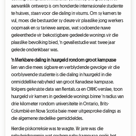
aanvanklik ontwerp is om honderde internasionale studente
te huisves, staan voor die daling in visums. Om sy kamers te
vul, moes die bestuurder sy deure vir plaaslike jong werkers
oopmaak en sy tariewe aanpas, wat sodoende nuwe
geleenthede vir bekostigbare gedeelde wonings vir die
plaaslike bevolking bied, 'n gevallestudie wat twee jaar
gelede ondenkbaar was.
'n Merkbare daling in huurgeld rondom groot kampusse
Een van die mees sigbare en verblydende gevolge vir die
oorblywende studente is die daling in huurgeld in die
onmiddellike nabyheid van groot Kanadese kampusse.
Volgens gekruiste data van Rentals.ca en CMHC-verslae, toon
huurgeld vir kamers in gedeelde wonings binne 'n radius van
drie kilometer rondom universiteite in Ontario, Brits-
Columbië en Nova Scotia baie meer uitgesproke dalings as
die algemene stedelike gemiddeldes.
Hierdie piskorreksie was te wagte. Vir jare was die
nabyheidspremie wat gashere naby kampusse geëis het,