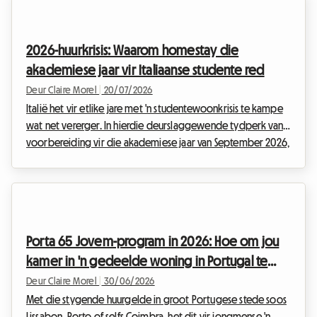
te kry, het 'n ware uitdaging geword, waar advertensies
binne minute verdwyn en aansoeke met honderde op die
lessenaars van eiendomsagente opstapel. By Roomlala volg
2026-huurkrisis: Waarom homestay die
ons hierdie situasie met aandag en ons verstaan die enorme
akademiese jaar vir Italiaanse studente red
st...
Deur Claire Morel
|
20/07/2026
Italië het vir etlike jare met 'n studentewoonkrisis te kampe
wat net vererger. In hierdie deurslaggewende tydperk van
voorbereiding vir die akademiese jaar van September 2026,
weerklink die studente-protesbeweging, berug bekend as
'caro affitti 2026' (duur huurgeld 2026), harder as ooit tevore
in die land se groot universiteitsmetropole. Die tente wat
voor die gesogte universiteite van Milaan, Rome of Bologna
opgeslaan is, is nie meer net vlugtige dade van rebellie nie,
Porta 65 Jovem-program in 2026: Hoe om jou
maar die blywende simboo...
kamer in 'n gedeelde woning in Portugal te
finansier
Deur Claire Morel
|
30/06/2026
Met die stygende huurgelde in groot Portugese stede soos
Lissabon, Porto of selfs Coimbra, het dit vir jongmense 'n