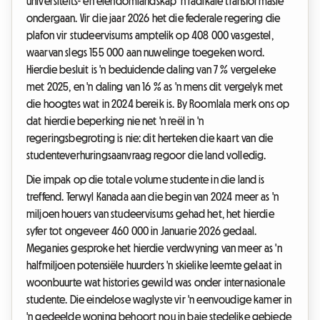
universiteits- en eiendomlandskap 'n radikale transformasie
ondergaan. Vir die jaar 2026 het die federale regering die
plafon vir studeervisums amptelik op 408 000 vasgestel,
waarvan slegs 155 000 aan nuwelinge toegeken word.
Hierdie besluit is 'n beduidende daling van 7 % vergeleke
met 2025, en 'n daling van 16 % as 'n mens dit vergelyk met
die hoogtes wat in 2024 bereik is. By Roomlala merk ons op
dat hierdie beperking nie net 'n reël in 'n
regeringsbegroting is nie: dit herteken die kaart van die
studenteverhuringsaanvraag regoor die land volledig.
Die impak op die totale volume studente in die land is
treffend. Terwyl Kanada aan die begin van 2024 meer as 'n
miljoen houers van studeervisums gehad het, het hierdie
syfer tot ongeveer 460 000 in Januarie 2026 gedaal.
Meganies gesproke het hierdie verdwyning van meer as 'n
halfmiljoen potensiële huurders 'n skielike leemte gelaat in
woonbuurte wat histories gewild was onder internasionale
studente. Die eindelose waglyste vir 'n eenvoudige kamer in
'n gedeelde woning behoort nou in baie stedelike gebiede