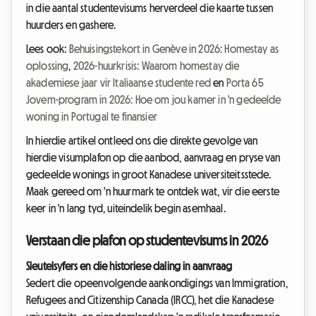
in die aantal studentevisums herverdeel die kaarte tussen
huurders en gashere.
Lees ook:
Behuisingstekort in Genève in 2026: Homestay as
oplossing
,
2026-huurkrisis: Waarom homestay die
akademiese jaar vir Italiaanse studente red
en
Porta 65
Jovem-program in 2026: Hoe om jou kamer in 'n gedeelde
woning in Portugal te finansier
In hierdie artikel ontleed ons die direkte gevolge van
hierdie visumplafon op die aanbod, aanvraag en pryse van
gedeelde wonings in groot Kanadese universiteitsstede.
Maak gereed om 'n huurmark te ontdek wat, vir die eerste
keer in 'n lang tyd, uiteindelik begin asemhaal.
Verstaan die plafon op studentevisums in 2026
Sleutelsyfers en die historiese daling in aanvraag
Sedert die opeenvolgende aankondigings van Immigration,
Refugees and Citizenship Canada (IRCC), het die Kanadese