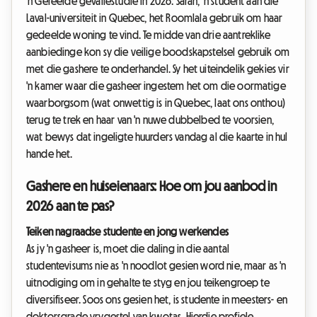
'n Gereelde gevallestudie in 2026: Sarah, 'n student aan die
Laval-universiteit in Quebec, het Roomlala gebruik om haar
gedeelde woning te vind. Te midde van drie aantreklike
aanbiedinge kon sy die veilige boodskapstelsel gebruik om
met die gashere te onderhandel. Sy het uiteindelik gekies vir
'n kamer waar die gasheer ingestem het om die oormatige
waarborgsom (wat onwettig is in Quebec, laat ons onthou)
terug te trek en haar van 'n nuwe dubbelbed te voorsien,
wat bewys dat ingeligte huurders vandag al die kaarte in hul
hande het.
Gashere en huiseienaars: Hoe om jou aanbod in
2026 aan te pas?
Teiken nagraadse studente en jong werkendes
As jy 'n gasheer is, moet die daling in die aantal
studentevisums nie as 'n noodlot gesien word nie, maar as 'n
uitnodiging om in gehalte te styg en jou teikengroep te
diversifiseer. Soos ons gesien het, is studente in meesters- en
doktorsgrade vrygestel van kwotas. Hierdie profiele