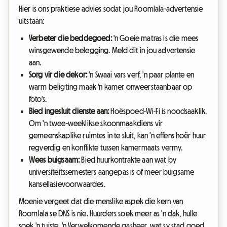
Hier is ons praktiese advies sodat jou Roomlala-advertensie
uitstaan:
Verbeter die beddegoed:
'n Goeie matras is die mees
winsgewende belegging. Meld dit in jou advertensie
aan.
Sorg vir die dekor:
'n Swaai vars verf, 'n paar plante en
warm beligting maak 'n kamer onweerstaanbaar op
foto's.
Bied ingesluit dienste aan:
Hoëspoed-Wi-Fi is noodsaaklik.
Om 'n twee-weeklikse skoonmaakdiens vir
gemeenskaplike ruimtes in te sluit, kan 'n effens hoër huur
regverdig en konflikte tussen kamermaats vermy.
Wees buigsaam:
Bied huurkontrakte aan wat by
universiteitssemesters aangepas is of meer buigsame
kansellasievoorwaardes.
Moenie vergeet dat die menslike aspek die kern van
Roomlala se DNS is nie. Huurders soek meer as 'n dak, hulle
soek 'n tuiste. 'n Verwelkomende gasheer, wat sy stad goed