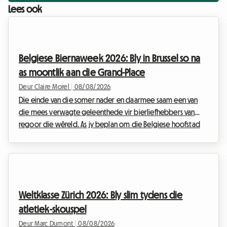
Lees ook
Belgiese Biernaweek 2026: Bly in Brussel so na
as moontlik aan die Grand-Place
Deur Claire Morel
|
08/08/2026
Die einde van die somer nader en daarmee saam een van
die mees verwagte geleenthede vir bierliefhebbers van
regoor die wêreld. As jy beplan om die Belgiese hoofstad
vroeg in September te besoek, het jy sekerlik al gehoor van
die groot bierfees wat die historiese middestad lewendig
maak. By Roomlala weet ons hoe ingewikkeld dit kan wees
om jou verblyf tydens groot internasionale geleenthede te
reël. Hotelle is maande vooruit volbespreek en pryse skiet
Weltklasse Zürich 2026: Bly slim tydens die
die hoogte in. Daarom bied ons vir jou 'n alt...
atletiek-skouspel
Deur Marc Dumont
|
08/08/2026