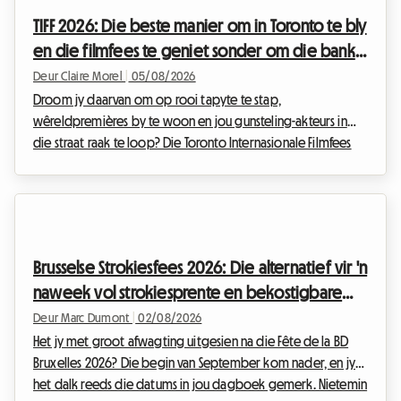
tyd van die jaar is om die Portugese kuslyn te ontdek. Tog
TIFF 2026: Die beste manier om in Toronto te bly
staan 'n groot struikelblok dikwels in di...
en die filmfees te geniet sonder om die bank
te breek
Deur Claire Morel
|
05/08/2026
Droom jy daarvan om op rooi tapyte te stap,
wêreldpremières by te woon en jou gunsteling-akteurs in
die straat raak te loop? Die Toronto Internasionale Filmfees
(TIFF) is die onmisbare geleentheid van die jaar vir enige
selfrespekterende filmgeesdriftige. Om jou reis vir hierdie
wêreldwye gebeurtenis te reël kan egter vinnig in 'n
finansiële kopseer ontaard, veral wat akkommodasie betref.
By Roomlala weet ons hoe noodsaaklik dit is om 'n
Brusselse Strokiesfees 2026: Die alternatief vir 'n
gemaklike tuiste weg van die huis te vind sonder om jou
naweek vol strokiesprente en bekostigbare
be...
verblyf op Roomlala
Deur Marc Dumont
|
02/08/2026
Het jy met groot afwagting uitgesien na die Fête de la BD
Bruxelles 2026? Die begin van September kom nader, en jy
het dalk reeds die datums in jou dagboek gemerk. Nietemin