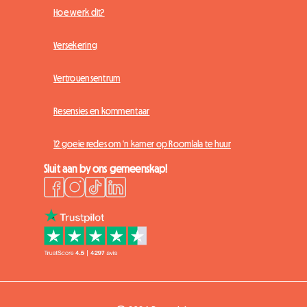
Hoe werk dit?
Versekering
Vertrouensentrum
Resensies en kommentaar
12 goeie redes om 'n kamer op Roomlala te huur
Sluit aan by ons gemeenskap!