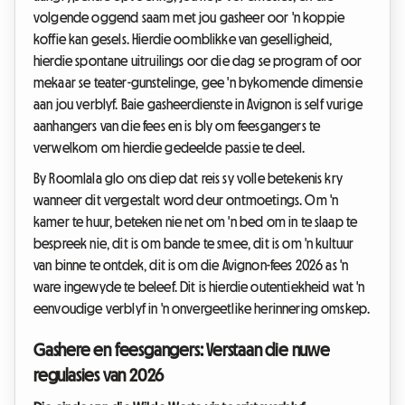
volgende oggend saam met jou gasheer oor 'n koppie
koffie kan gesels. Hierdie oomblikke van geselligheid,
hierdie spontane uitruilings oor die dag se program of oor
mekaar se teater-gunstelinge, gee 'n bykomende dimensie
aan jou verblyf. Baie gasheerdienste in Avignon is self vurige
aanhangers van die fees en is bly om feesgangers te
verwelkom om hierdie gedeelde passie te deel.
By Roomlala glo ons diep dat reis sy volle betekenis kry
wanneer dit vergestalt word deur ontmoetings. Om 'n
kamer te huur, beteken nie net om 'n bed om in te slaap te
bespreek nie, dit is om bande te smee, dit is om 'n kultuur
van binne te ontdek, dit is om die Avignon-fees 2026 as 'n
ware ingewyde te beleef. Dit is hierdie outentiekheid wat 'n
eenvoudige verblyf in 'n onvergeetlike herinnering omskep.
Gashere en feesgangers: Verstaan die nuwe
regulasies van 2026