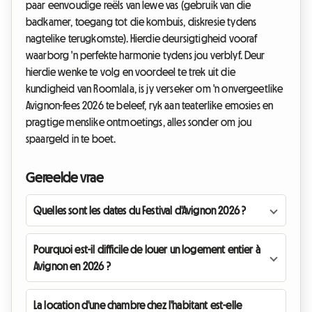
paar eenvoudige reëls van lewe vas (gebruik van die
badkamer, toegang tot die kombuis, diskresie tydens
nagtelike terugkomste). Hierdie deursigtigheid vooraf
waarborg 'n perfekte harmonie tydens jou verblyf. Deur
hierdie wenke te volg en voordeel te trek uit die
kundigheid van Roomlala, is jy verseker om 'n onvergeetlike
Avignon-fees 2026 te beleef, ryk aan teaterlike emosies en
pragtige menslike ontmoetings, alles sonder om jou
spaargeld in te boet.
Gereelde vrae
Quelles sont les dates du Festival d'Avignon 2026 ?
Pourquoi est-il difficile de louer un logement entier à
Avignon en 2026 ?
La location d'une chambre chez l'habitant est-elle