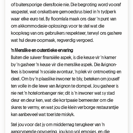
of buitensporige diensfooie nie. Die begroting word vooraf
vasgestel, wat onskatbare gemoedsrus bied in 'n tydperk
waar elke euro tel. By Roomlala maak ons daar 'n punt van
om akkommodasie-oplossings voor te stel wat die
koopkrag van ons gebruikers respekteer, terwyl ons gashere
wat hul deure oopmaak, regverdig vergoed.
'n Menslike en outentieke ervaring
Buiten die suiwer finansiële aspek, is die keuse vir 'n kamer
by 'n gasheer 'n keuse vir die menslike aspek. Die Avignon-
fees is bowenal 'n sosiale avontuur, 'n plek vir ontmoeting en
deel. Om by 'n plaaslike inwoner te bly, beteken om jouself
ten volle in die lewe van Avignon te dompel. Jou gasheer is
nie net 'n hotelontvanger nie; dit is 'n inwoner wat sy stad
deur en deur ken, wat die kortpaaie bemeester om die
skares te vermy, en wat jou die klein verborge restaurantjie
kan aanbeveel wat toeriste miskyk.
Stel jou voor dat jy om middernag terugkeer van 'n
aangrypende opvoering, jou kop vol emosies, en die