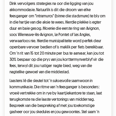
Dink vervolgens strategies na oor die ligging van jou
akkommodasie. Natuurlik is dit die droom van elke
feesganger om "intramuros" (binne die stadsmure) te bly om
in die hartjie van die aksie te wees. Hierdie plekke is egter
duur en baie gesog. Moenie die eerste ring van Avignon,
soos Villeneuve-lès-Avignon, Le Pontet of Les Angles,
verwaarloos nie. Hierdie munisipaliteite word perfek deur
openbare vervoer bedien of is maklik per fiets bereikbaar.
Om 'n rit van 15 tot 20 minute per bus te aanvaar, kan jou tot
30% bespaar op die prys van jou korttermynverblyf vir die
fees, terwyl dit jou rustiger nagte bied, weg van die
nagtelike gewoel van die middestad.
Laastens lê die sleutel tot 'n suksesvolle saamwoon in
kommunikasie. Die ritme van 'n feesganger is besonders:
vroeë vertrekke om in rye by kaartjiekantore te staan, laat
terugkomste na die laaste vertonings van middernag.
Bespreek van die bespreking af met jou toekomstige
gasheer oor jou skedules en jou gewoontes. Stel saam 'n