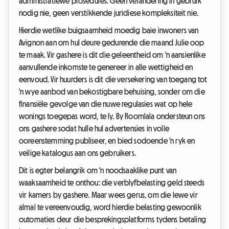
administratiewe prosedures. Geen verandering in gebruik
nodig nie, geen verstikkende juridiese kompleksiteit nie.
Hierdie wetlike buigsaamheid moedig baie inwoners van
Avignon aan om hul deure gedurende die maand Julie oop
te maak. Vir gashere is dit die geleentheid om 'n aansienlike
aanvullende inkomste te genereer in alle wettigheid en
eenvoud. Vir huurders is dit die versekering van toegang tot
'n wye aanbod van bekostigbare behuising, sonder om die
finansiële gevolge van die nuwe regulasies wat op hele
wonings toegepas word, te ly. By Roomlala ondersteun ons
ons gashere sodat hulle hul advertensies in volle
ooreenstemming publiseer, en bied sodoende 'n ryk en
veilige katalogus aan ons gebruikers.
Dit is egter belangrik om 'n noodsaaklike punt van
waaksaamheid te onthou: die verblyfbelasting geld steeds
vir kamers by gashere. Maar wees gerus, om die lewe vir
almal te vereenvoudig, word hierdie belasting gewoonlik
outomaties deur die besprekingsplatforms tydens betaling