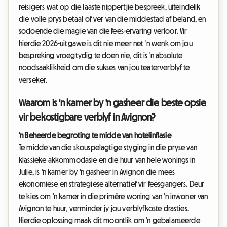
reisigers wat op die laaste nippertjie bespreek, uiteindelik
die volle prys betaal of ver van die middestad af beland, en
sodoende die magie van die fees-ervaring verloor. Vir
hierdie 2026-uitgawe is dit nie meer net 'n wenk om jou
bespreking vroegtydig te doen nie, dit is 'n absolute
noodsaaklikheid om die sukses van jou teaterverblyf te
verseker.
Waarom is 'n kamer by 'n gasheer die beste opsie
vir bekostigbare verblyf in Avignon?
'n Beheerde begroting te midde van hotelinflasie
Te midde van die skouspelagtige styging in die pryse van
klassieke akkommodasie en die huur van hele wonings in
Julie, is 'n kamer by 'n gasheer in Avignon die mees
ekonomiese en strategiese alternatief vir feesgangers. Deur
te kies om 'n kamer in die primêre woning van 'n inwoner van
Avignon te huur, verminder jy jou verblyfkoste drasties.
Hierdie oplossing maak dit moontlik om 'n gebalanseerde