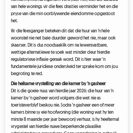
van hele wonings vir die fees drasties verminder het en die
pryse van die min oorblywende eiendomme opgestoot
het.
Vir die feesganger beteken dit dat die huur van 'n hele
woonstel nie net baie duurder geword het nie, maar ook
skaarser. Dit is dus noodsaaklik om na lewensvatbare,
wettige alternatiewe te soek wat minder deur hierdie
regulatoriese inflasie geraak word. Dit is hier waar 'n
fundamentele juridiese onderskeid ter sprake kom om jou
begroting te red.
Die heilsame vrystelling van die kamer by 'n gasheer
Dit is die goeie nuus van hierdie jaar 2026: die huur van 'n
kamer by 'n gasheer word volgens die wet nie as
toeristeverblyf beskou nie. Sodra 'n gasheer een of meer
kamers binne sy eie hoofwoning (die woning wat hy ten
minste 8 maande per jaar bewoon) verhuur, is hy heeltemal
vrygestel van hierdie nuwe beperkende plaaslike