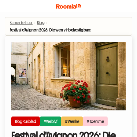
Kamer te huur
›
Blog
›
Festival d'Avignon 2026: Die wen vir bekostigbare verblyf in die hartjie van d
Blog-tuisblad
#Verblyf
#Wenke
#Toerisme
Festival d'Avignon 2026: Die