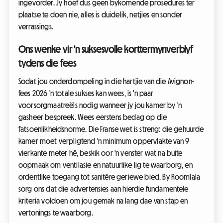
ingevorder. Jy hoef dus geen bykomende prosedures ter
plaatse te doen nie, alles is duidelik, netjies en sonder
verrassings.
Ons wenke vir 'n suksesvolle korttermynverblyf
tydens die fees
Sodat jou onderdompeling in die hartjie van die Avignon-
fees 2026 'n totale sukses kan wees, is 'n paar
voorsorgmaatreëls nodig wanneer jy jou kamer by 'n
gasheer bespreek. Wees eerstens bedag op die
fatsoenlikheidsnorme. Die Franse wet is streng: die gehuurde
kamer moet verpligtend 'n minimum oppervlakte van 9
vierkante meter hê, beskik oor 'n venster wat na buite
oopmaak om ventilasie en natuurlike lig te waarborg, en
ordentlike toegang tot sanitêre geriewe bied. By Roomlala
sorg ons dat die advertensies aan hierdie fundamentele
kriteria voldoen om jou gemak na lang dae van stap en
vertonings te waarborg.