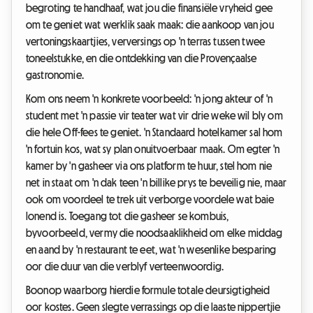
begroting te handhaaf, wat jou die finansiële vryheid gee
om te geniet wat werklik saak maak: die aankoop van jou
vertoningskaartjies, verversings op 'n terras tussen twee
toneelstukke, en die ontdekking van die Provençaalse
gastronomie.
Kom ons neem 'n konkrete voorbeeld: 'n jong akteur of 'n
student met 'n passie vir teater wat vir drie weke wil bly om
die hele Off-fees te geniet. 'n Standaard hotelkamer sal hom
'n fortuin kos, wat sy plan onuitvoerbaar maak. Om egter 'n
kamer by 'n gasheer via ons platform te huur, stel hom nie
net in staat om 'n dak teen 'n billike prys te beveilig nie, maar
ook om voordeel te trek uit verborge voordele wat baie
lonend is. Toegang tot die gasheer se kombuis,
byvoorbeeld, vermy die noodsaaklikheid om elke middag
en aand by 'n restaurant te eet, wat 'n wesenlike besparing
oor die duur van die verblyf verteenwoordig.
Boonop waarborg hierdie formule totale deursigtigheid
oor kostes. Geen slegte verrassings op die laaste nippertjie