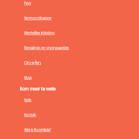
Pers
Vennootskappe
Wettelike inligting
Bepalings en voorwaardes
Ons syfers
Nuus
Kom meer te wete
Hulp
Kontak
Wie is Roomlala?