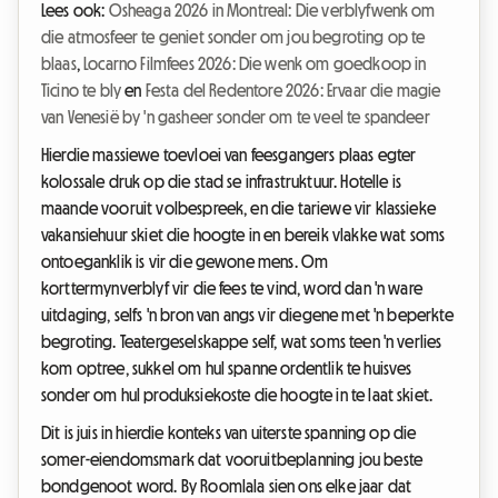
Lees ook:
Osheaga 2026 in Montreal: Die verblyfwenk om
die atmosfeer te geniet sonder om jou begroting op te
blaas
,
Locarno Filmfees 2026: Die wenk om goedkoop in
Ticino te bly
en
Festa del Redentore 2026: Ervaar die magie
van Venesië by 'n gasheer sonder om te veel te spandeer
Hierdie massiewe toevloei van feesgangers plaas egter
kolossale druk op die stad se infrastruktuur. Hotelle is
maande vooruit volbespreek, en die tariewe vir klassieke
vakansiehuur skiet die hoogte in en bereik vlakke wat soms
ontoeganklik is vir die gewone mens. Om
korttermynverblyf vir die fees te vind, word dan 'n ware
uitdaging, selfs 'n bron van angs vir diegene met 'n beperkte
begroting. Teatergeselskappe self, wat soms teen 'n verlies
kom optree, sukkel om hul spanne ordentlik te huisves
sonder om hul produksiekoste die hoogte in te laat skiet.
Dit is juis in hierdie konteks van uiterste spanning op die
somer-eiendomsmark dat vooruitbeplanning jou beste
bondgenoot word. By Roomlala sien ons elke jaar dat