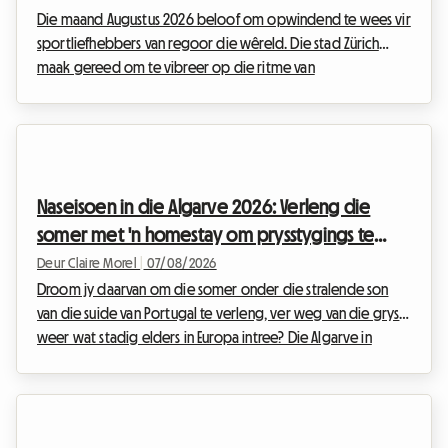
Die maand Augustus 2026 beloof om opwindend te wees vir
sportliefhebbers van regoor die wêreld. Die stad Zürich
maak gereed om te vibreer op die ritme van
sportprestasies met die langverwagte terugkeer van die
Weltklasse-byeenkoms. Hierdie gesogte geleentheid, 'n
ware instelling op die internasionale sportkalender, lok elke
jaar duisende entoesiaste wat die elite van atletiek wil
bewonder. Maar hoewel die vertoning op die baan
Naseisoen in die Algarve 2026: Verleng die
gewaarborg is, kan die organisasie van die verblyf vinnig in
somer met 'n homestay om prysstygings te
'n ware ...
vermy
Deur Claire Morel
|
07/08/2026
Droom jy daarvan om die somer onder die stralende son
van die suide van Portugal te verleng, ver weg van die grys
weer wat stadig elders in Europa intree? Die Algarve in
September 2026 is die absolute aangewese bestemming.
Met sy goue kranse, kristalhelder waters en uitsonderlike
sagte klimaat, bly hierdie streek reisigers lok wat op soek is
na 'n wegbreek. By Roomlala weet ons hoe magies hierdie