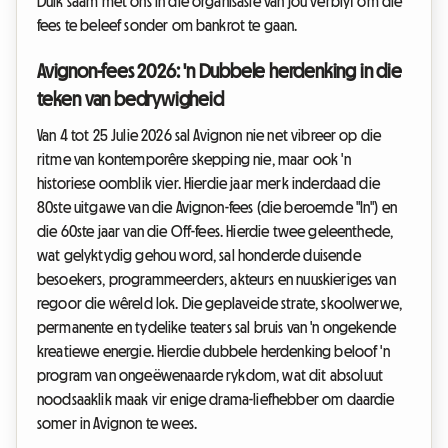
Duik saam met ons in die organisasie van jou verblyf om die
fees te beleef sonder om bankrot te gaan.
Avignon-fees 2026: 'n Dubbele herdenking in die
teken van bedrywigheid
Van 4 tot 25 Julie 2026 sal Avignon nie net vibreer op die
ritme van kontemporêre skepping nie, maar ook 'n
historiese oomblik vier. Hierdie jaar merk inderdaad die
80ste uitgawe van die Avignon-fees (die beroemde "In") en
die 60ste jaar van die Off-fees. Hierdie twee geleenthede,
wat gelyktydig gehou word, sal honderde duisende
besoekers, programmeerders, akteurs en nuuskieriges van
regoor die wêreld lok. Die geplaveide strate, skoolwerwe,
permanente en tydelike teaters sal bruis van 'n ongekende
kreatiewe energie. Hierdie dubbele herdenking beloof 'n
program van ongeëwenaarde rykdom, wat dit absoluut
noodsaaklik maak vir enige drama-liefhebber om daardie
somer in Avignon te wees.