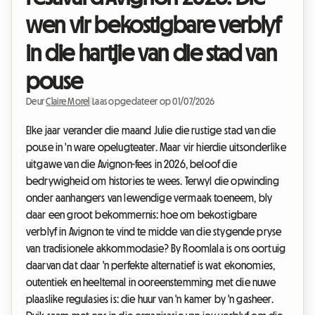
wen vir bekostigbare verblyf
in die hartjie van die stad van
pouse
Deur
Claire Morel
|
Laas opgedateer op 01/07/2026
Elke jaar verander die maand Julie die rustige stad van die
pouse in 'n ware opelugteater. Maar vir hierdie uitsonderlike
uitgawe van die Avignon-fees in 2026, beloof die
bedrywigheid om histories te wees. Terwyl die opwinding
onder aanhangers van lewendige vermaak toeneem, bly
daar een groot bekommernis: hoe om bekostigbare
verblyf in Avignon te vind te midde van die stygende pryse
van tradisionele akkommodasie? By Roomlala is ons oortuig
daarvan dat daar 'n perfekte alternatief is wat ekonomies,
outentiek en heeltemal in ooreenstemming met die nuwe
plaaslike regulasies is: die huur van 'n kamer by 'n gasheer.