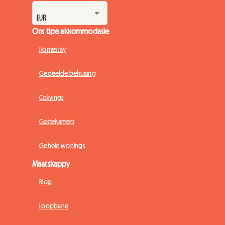
Ons tipe akkommodasie
Homestay
Gedeelde behuising
Colivings
Gastekamers
Gehele wonings
Maatskappy
Blog
Loopbane