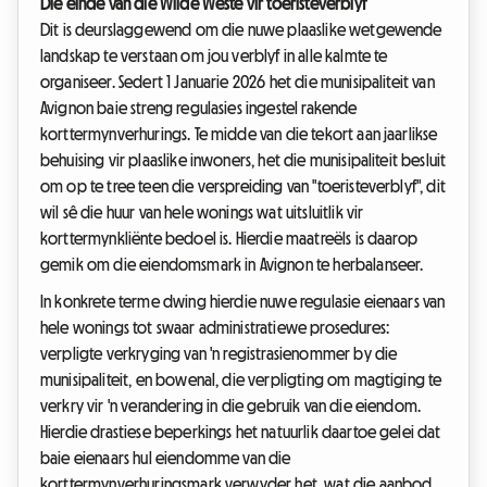
Die einde van die Wilde Weste vir toeristeverblyf
Dit is deurslaggewend om die nuwe plaaslike wetgewende
landskap te verstaan om jou verblyf in alle kalmte te
organiseer. Sedert 1 Januarie 2026 het die munisipaliteit van
Avignon baie streng regulasies ingestel rakende
korttermynverhurings. Te midde van die tekort aan jaarlikse
behuising vir plaaslike inwoners, het die munisipaliteit besluit
om op te tree teen die verspreiding van "toeristeverblyf", dit
wil sê die huur van hele wonings wat uitsluitlik vir
korttermynkliënte bedoel is. Hierdie maatreëls is daarop
gemik om die eiendomsmark in Avignon te herbalanseer.
In konkrete terme dwing hierdie nuwe regulasie eienaars van
hele wonings tot swaar administratiewe prosedures:
verpligte verkryging van 'n registrasienommer by die
munisipaliteit, en bowenal, die verpligting om magtiging te
verkry vir 'n verandering in die gebruik van die eiendom.
Hierdie drastiese beperkings het natuurlik daartoe gelei dat
baie eienaars hul eiendomme van die
korttermynverhuringsmark verwyder het, wat die aanbod