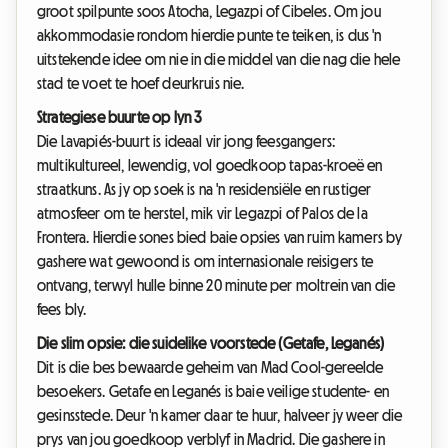
groot spilpunte soos Atocha, Legazpi of Cibeles. Om jou
akkommodasie rondom hierdie punte te teiken, is dus 'n
uitstekende idee om nie in die middel van die nag die hele
stad te voet te hoef deurkruis nie.
Strategiese buurte op lyn 3
Die Lavapiés-buurt is ideaal vir jong feesgangers:
multikultureel, lewendig, vol goedkoop tapas-kroeë en
straatkuns. As jy op soek is na 'n residensiële en rustiger
atmosfeer om te herstel, mik vir Legazpi of Palos de la
Frontera. Hierdie sones bied baie opsies van ruim kamers by
gashere wat gewoond is om internasionale reisigers te
ontvang, terwyl hulle binne 20 minute per moltrein van die
fees bly.
Die slim opsie: die suidelike voorstede (Getafe, Leganés)
Dit is die bes bewaarde geheim van Mad Cool-gereelde
besoekers. Getafe en Leganés is baie veilige studente- en
gesinsstede. Deur 'n kamer daar te huur, halveer jy weer die
prys van jou goedkoop verblyf in Madrid. Die gashere in