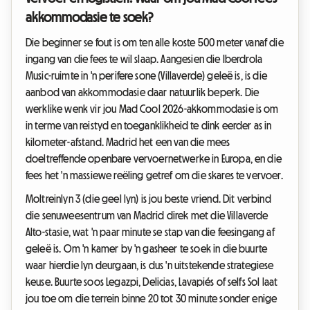
akkommodasie te soek?
Die beginner se fout is om ten alle koste 500 meter vanaf die
ingang van die fees te wil slaap. Aangesien die Iberdrola
Music-ruimte in 'n perifere sone (Villaverde) geleë is, is die
aanbod van akkommodasie daar natuurlik beperk. Die
werklike wenk vir jou Mad Cool 2026-akkommodasie is om
in terme van reistyd en toeganklikheid te dink eerder as in
kilometer-afstand. Madrid het een van die mees
doeltreffende openbare vervoernetwerke in Europa, en die
fees het 'n massiewe reëling getref om die skares te vervoer.
Moltreinlyn 3 (die geel lyn) is jou beste vriend. Dit verbind
die senuweesentrum van Madrid direk met die Villaverde
Alto-stasie, wat 'n paar minute se stap van die feesingang af
geleë is. Om 'n kamer by 'n gasheer te soek in die buurte
waar hierdie lyn deurgaan, is dus 'n uitstekende strategiese
keuse. Buurte soos Legazpi, Delicias, Lavapiés of selfs Sol laat
jou toe om die terrein binne 20 tot 30 minute sonder enige