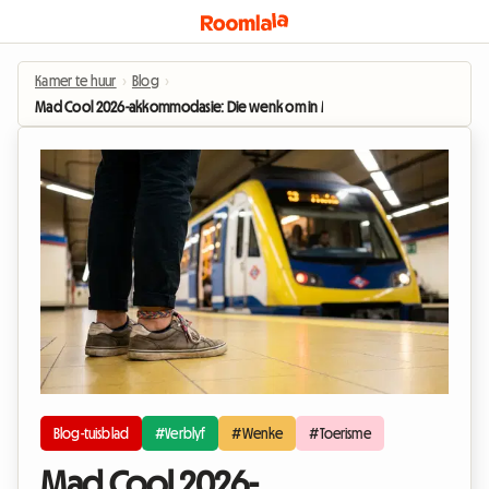
Kamer te huur
›
Blog
›
Mad Cool 2026-akkommodasie: Die wenk om in Madrid te bly sonder om jou
Blog-tuisblad
#Verblyf
#Wenke
#Toerisme
Mad Cool 2026-