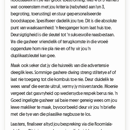
wat ooreenstem met jou kriteria (nabyheid aan lyn 3,
begroting, toerusting) en stuur gepersonaliseerde
boodskappe. Spesifiseer dadelik jou tye. Dit is die absolute
punt van waaksaamheid: 'n feesganger kom laat huis toe.
Deursigtigheid is die sleutel tot 'n suksesvolle naasbestaan.
Vra die gasheer vriendelik of terugkomste in die vroeë
oggendure hom nie pla nie en of hy vir jou 'n
duplikaatsleutel kan gee.
Maak ook seker dat jy die huisreëls van die advertensie
deeglik lees. Sommige gashere dwing streng stiltetye af of
laat nie toegang tot die kombuis toe nie. Deur duidelik te
wees vanaf die eerste uitruil, vermy jy misverstande. Moenie
vergeet dat gasvryheid op wedersydse respek berus nie. 'n
Goed ingeligte gasheer sal baie meer geneig wees om jou
lewe makliker te maak, byvoorbeeld deur vir jou 'n briefie
met die tye van die plaaslike nagbusse te los.
Laastens, finaliseer altyd jou bespreking via die Roomlala-