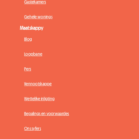
Gastekamers
Gehele wonings
Maatskappy
Blog
Loopbane
Pers
Vennootskappe
Wettelike inligting
Bepalings en voorwaardes
Ons syfers