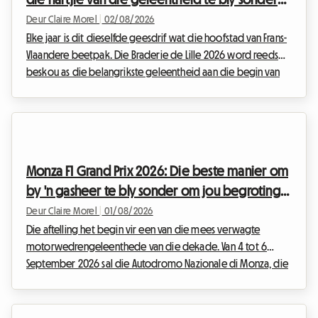
om bankrot te gaan
Deur Claire Morel
|
02/08/2026
Elke jaar is dit dieselfde geesdrif wat die hoofstad van Frans-
Vlaandere beetpak. Die Braderie de Lille 2026 word reeds
beskou as die belangrikste geleentheid aan die begin van
die seisoen. Hierdie groot volksfees, wat amptelik
geskeduleer is van Saterdag 5 September om 08:00 tot
Sondag 6 September om 18:00, sal die metropool van Lille in
'n enorme opelugmark verander. Maar 'n uitsonderlike
geleentheid beteken ook 'n massiewe toevloei van
Monza F1 Grand Prix 2026: Die beste manier om
besoekers. Om 'n plek te vind om te slaap word baie vinni...
by 'n gasheer te bly sonder om jou begroting
te oorskry
Deur Claire Morel
|
01/08/2026
Die aftelling het begin vir een van die mees verwagte
motorwedrengeleenthede van die dekade. Van 4 tot 6
September 2026 sal die Autodromo Nazionale di Monza, die
beroemde "Tempel van Snelheid", die F1 Monza 2026
aanbied. Elke jaar stroom tienduisende Tifosi en entoesiaste
van regoor die wêreld na Lombardye om saam met die