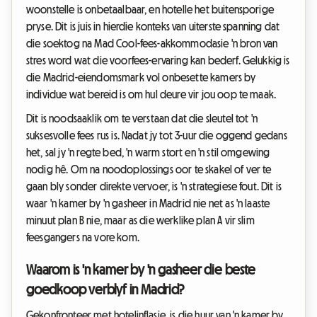
woonstelle is onbetaalbaar, en hotelle het buitensporige
pryse. Dit is juis in hierdie konteks van uiterste spanning dat
die soektog na Mad Cool-fees-akkommodasie 'n bron van
stres word wat die voorfees-ervaring kan bederf. Gelukkig is
die Madrid-eiendomsmark vol onbesette kamers by
individue wat bereid is om hul deure vir jou oop te maak.
Dit is noodsaaklik om te verstaan dat die sleutel tot 'n
suksesvolle fees rus is. Nadat jy tot 3-uur die oggend gedans
het, sal jy 'n regte bed, 'n warm stort en 'n stil omgewing
nodig hê. Om na noodoplossings oor te skakel of ver te
gaan bly sonder direkte vervoer, is 'n strategiese fout. Dit is
waar 'n kamer by 'n gasheer in Madrid nie net as 'n laaste
minuut plan B nie, maar as die werklike plan A vir slim
feesgangers na vore kom.
Waarom is 'n kamer by 'n gasheer die beste
goedkoop verblyf in Madrid?
Gekonfronteer met hotelinflasie, is die huur van 'n kamer by