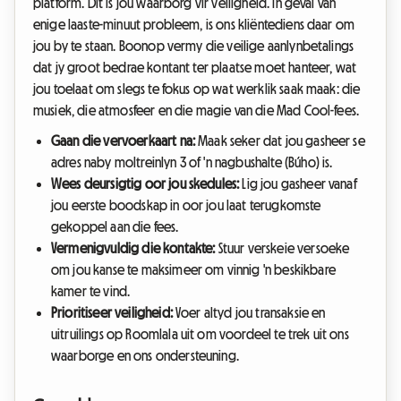
platform. Dit is jou waarborg vir veiligheid. In geval van
enige laaste-minuut probleem, is ons kliëntediens daar om
jou by te staan. Boonop vermy die veilige aanlynbetalings
dat jy groot bedrae kontant ter plaatse moet hanteer, wat
jou toelaat om slegs te fokus op wat werklik saak maak: die
musiek, die atmosfeer en die magie van die Mad Cool-fees.
Gaan die vervoerkaart na:
Maak seker dat jou gasheer se
adres naby moltreinlyn 3 of 'n nagbushalte (Búho) is.
Wees deursigtig oor jou skedules:
Lig jou gasheer vanaf
jou eerste boodskap in oor jou laat terugkomste
gekoppel aan die fees.
Vermenigvuldig die kontakte:
Stuur verskeie versoeke
om jou kanse te maksimeer om vinnig 'n beskikbare
kamer te vind.
Prioritiseer veiligheid:
Voer altyd jou transaksie en
uitruilings op Roomlala uit om voordeel te trek uit ons
waarborge en ons ondersteuning.