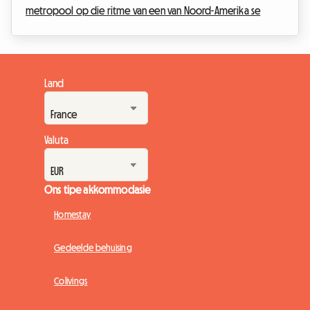
metropool op die ritme van een van Noord-Amerika se
mees verwagte geleenthede. Die Canadian National
Exhibition, liefdevol bekend as The Ex, is die onmisbare
byeenkoms wat die oorgang tussen die warm somersdae
en die begin van die skooljaar aandui. Vir die 2026-uitgawe
Land
van die CNE, wat van 21 Augustus tot 7 September 2026 by die
Exhibition Place in Toronto sal plaasvind, beloof di...
Valuta
Ons tipe akkommodasie
Homestay
Gedeelde behuising
Colivings