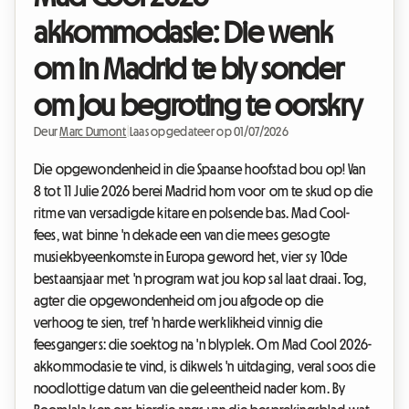
akkommodasie: Die wenk
om in Madrid te bly sonder
om jou begroting te oorskry
Deur
Marc Dumont
|
Laas opgedateer op 01/07/2026
Die opgewondenheid in die Spaanse hoofstad bou op! Van
8 tot 11 Julie 2026 berei Madrid hom voor om te skud op die
ritme van versadigde kitare en polsende bas. Mad Cool-
fees, wat binne 'n dekade een van die mees gesogte
musiekbyeenkomste in Europa geword het, vier sy 10de
bestaansjaar met 'n program wat jou kop sal laat draai. Tog,
agter die opgewondenheid om jou afgode op die
verhoog te sien, tref 'n harde werklikheid vinnig die
feesgangers: die soektog na 'n blyplek. Om Mad Cool 2026-
akkommodasie te vind, is dikwels 'n uitdaging, veral soos die
noodlottige datum van die geleentheid nader kom. By