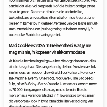
Roomlala ken ons hierdie angs van die besprekingsblad wat
aandui dat alles vol bespreek is of die buitensporige pryse
maar te goed. Daarom onthul ons die uiteindelike,
bekostigbare en gesellige alternatief om jou fees rustig te
beleef: 'n kamer by 'n gasheer. Vergeet van die laaste minuut-
stres, ontdek hoe om jou begroting te beheer terwyl jy 'n
outentieke Madrid-ervaring geniet.
Mad Cool-fees 2026: 'n Geleentheid wat jy nie
mag mis nie, 'n kopseer vir akkommodasie
Vir hierdie herdenkingsuitgawe het die organiseerders alles
uit die kas gehaal. Die aangekondigde hoofkunstenaars lok
aanhangers van regoor die wêreld: Foo Fighters, Florence +
The Machine, Twenty One Pilots, Nick Cave & The Bad Seeds,
Pulp, of selfs Moby. Met so 'n reeks kunstenaars stroom meer
as 70 000 feesgangers elke dag na die terrein. Hierdie
mensemassa verander Madrid in 'n lewendige bynes, maar
dit veroorsaak ook 'n byna onmiddellike versadiging van
die stad se hotelinfrastruktuur.