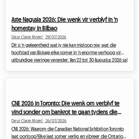
enjins te vibreer. Maar hoewel die vertoning op die baan
grandioos beloof om te wees, kan die voorbereiding van
Aste Nagusia 2026: Die wenk vir verblyf in 'n
die reis vinnig in 'n uitdaging ontaard, veral wanneer dit kom
homestay in Bilbao
b...
Deur Claire Morel
|
29/07/2026
Dit is 'n geleentheid wat jy nie kan misloop nie, wat die
hoofstad van Biskaje elke somer in 'n enorme verhoog vir
uitbundige vieringe verander. Van 22 tot 30 Augustus 2026 sal
Bilbao vibreer op die ritme van die Aste Nagusia, sy
beroemde Groot Week. Alhoewel die geleentheid
honderdduisende besoekers lok wat gereed is om die
Baskiese kultuur te vier, bied dit 'n groot uitdaging: om
bekostigbare verblyf te vind. Met hotelle wat maande voor
CNE 2026 in Toronto: Die wenk om verblyf te
die tyd vol bespreek is en pryse wat die hoogte in skiet,...
vind sonder om bankrot te gaan tydens die
National Exhibition
Deur Claire Morel
|
26/07/2026
CNE 2026: Waarom die Canadian National Exhibition Toronto
laat oorloop?Elke laat somer verlig en vibreer die Ontario-