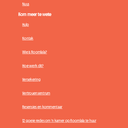
Nuus
Kom meer te wete
Hulp
Kontak
Wie is Roomlala?
Hoe werk dit?
Versekering
Vertrouensentrum
Resensies en kommentaar
12 goeie redes om 'n kamer op Roomlala te huur