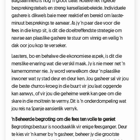
Buigsaamheid is nog 'n groot bate. Hotelle het rigiede
besprekingstelsels en streng kansellasiebeleide. Individuele
gashere is dikwels baie meer reaktief en bereid om laaste-
minuut besprekings te aanvaar. As jy 'n paar dae voor die
fees in die knyp sit, is dit die doeltreffendste strategie om
navrae aan plaaslike gashere te stuur om vinnig en veilig 'n
dak oor jou kop te verseker.
Laastens, bo en behalwe die ekonomiese aspek, is dit die
menslike ervaring wat die verskil maak. Jy is nie meer net 'n
kamernommer nie. Jy word verwelkom deur 'n plaaslike
inwoner wat sy stad deur en deur ken. Jou gasheer sal vir jou
die beste churros-kroeg in die buurt vir jou laat oggende
kan aanwys, of vir jou die geheime wenk kan gee om die
skare in die moltrein te vermy. Dit is 'n onderdompeling wat
jou reis na Spanje aansienlik verryk.
'n Beheerde begroting om die fees ten volle te geniet
Begrotingsbestuur is noodsaaklik vir enige feesganger. Deur
te kies vir 'n kamer by 'n gasheer, beheer jy die grootste