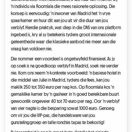
'n individu via Roomlala die mees rasionele oplossing. Die
konsep is eenvoudig: 'n inwoner van Madrid het 'n vrye
spaarkamer en huur dit aan jou uit vir die duur van jou
verblyf. Hierdie praktyk, wat diep in die DNS van ons platform
ingebed is, kry al sy betekenis tydens groot internasionale
geleenthede waar die klassieke aanbod nie meer aan die
vraag kan voldoen nie.
Die nommer een voordeel is ongetwyfeld finansieel. As jy
op soek is na goedkoop verblyf in Madrid, soek nie verder
nie. Kom ons neem 'n konkrete voorbeeld: 'n basiese hotel in
die middel van Julie in Madrid, tydens die fees, kan jou
maklik 250 tot 350 euro per nag kos. Op Roomlala kos 'n
gemaklike kamer by 'n gasheer in 'n goed bereikbare buurt
gewoonlik ongeveer 40 tot 70 euro per nag. Oor 'n verblyf
van vier nagte is die besparing sowat 1000 euro. Genoeg
om vir jou die VIP-pas, die handelsware van jou
gunstelinggroep en talle rondtes tapas te bekostig!