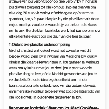
uitgawe van jou verblyf. Boonop gee verblyf by 'n individu
jou dikwels toegang tot die kombuis. In plaas daarvan om
elke dag 20 euro vir ontbyt of middagete op 'n terras te
spandeer, kan jy 'n paar inkopies by die plaaslike mark doen
en jou maaltye voorberei voordat jy vertrek om die skares
aan te pak. Hierdie klein logistieke wenk laat jou toe om nog
etlike tientalle euro's oor die duur van die fees te spaar.
'n Outentieke plaaslike onderdompeling
Madrid is 'n stad wat geleef word net soveel as wat dit
besoek word. Deur by 'n inwoner van Madrid te bly, duik jy
direk in die Spaanse lewensritme in. Jou gasheer sal verheug
wees om sy kultuur met jou te deel, jou 'n paar woorde
plaaslike slang te leer, of die Madrid-gewoontes aan jou te
verduidelik. Dit is die ideale geleentheid om minder
toeristiese buurte te ontdek, weg van die gebaande weë,
en 'n menslike avontuur te beleef wat soos die kitaarsolo van
die Foo Fighters in jou geheue gegraveer sal bly.
Vervoer en logistiek: Waar om jou Mad Cool-fees-