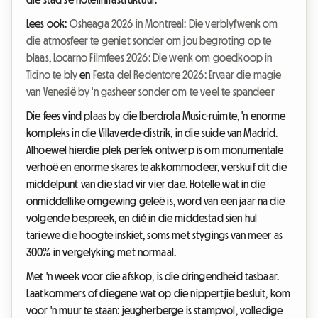
Lees ook:
Osheaga 2026 in Montreal: Die verblyfwenk om
die atmosfeer te geniet sonder om jou begroting op te
blaas
,
Locarno Filmfees 2026: Die wenk om goedkoop in
Ticino te bly
en
Festa del Redentore 2026: Ervaar die magie
van Venesië by 'n gasheer sonder om te veel te spandeer
Die fees vind plaas by die Iberdrola Music-ruimte, 'n enorme
kompleks in die Villaverde-distrik, in die suide van Madrid.
Alhoewel hierdie plek perfek ontwerp is om monumentale
verhoë en enorme skares te akkommodeer, verskuif dit die
middelpunt van die stad vir vier dae. Hotelle wat in die
onmiddellike omgewing geleë is, word van een jaar na die
volgende bespreek, en dié in die middestad sien hul
tariewe die hoogte inskiet, soms met stygings van meer as
300% in vergelyking met normaal.
Met 'n week voor die afskop, is die dringendheid tasbaar.
Laatkommers of diegene wat op die nippertjie besluit, kom
voor 'n muur te staan: jeugherberge is stampvol, volledige