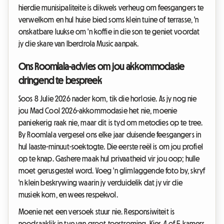
hierdie munisipaliteite is dikwels verheug om feesgangers te
verwelkom en hul huise bied soms klein tuine of terrasse, 'n
onskatbare luukse om 'n koffie in die son te geniet voordat
jy die skare van Iberdrola Music aanpak.
Ons Roomlala-advies om jou akkommodasie
dringend te bespreek
Soos 8 Julie 2026 nader kom, tik die horlosie. As jy nog nie
jou Mad Cool 2026-akkommodasie het nie, moenie
paniekerig raak nie, maar dit is tyd om metodies op te tree.
By Roomlala vergesel ons elke jaar duisende feesgangers in
hul laaste-minuut-soektogte. Die eerste reël is om jou profiel
op te knap. Gashere maak hul privaatheid vir jou oop; hulle
moet gerusgestel word. Voeg 'n glimlaggende foto by, skryf
'n klein beskrywing waarin jy verduidelik dat jy vir die
musiek kom, en wees respekvol.
Moenie net een versoek stuur nie. Responsiwiteit is
noodsaaklik in tye van groot toestroming. Kies 4 of 5 kamers