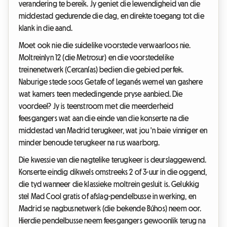
verandering te bereik. Jy geniet die lewendigheid van die
middestad gedurende die dag, en direkte toegang tot die
klank in die aand.
Moet ook nie die suidelike voorstede verwaarloos nie.
Moltreinlyn 12 (die Metrosur) en die voorstedelike
treinenetwerk (Cercanías) bedien die gebied perfek.
Naburige stede soos Getafe of Leganés wemel van gashere
wat kamers teen mededingende pryse aanbied. Die
voordeel? Jy is teenstroom met die meerderheid
feesgangers wat aan die einde van die konserte na die
middestad van Madrid terugkeer, wat jou 'n baie vinniger en
minder benoude terugkeer na rus waarborg.
Die kwessie van die nagtelike terugkeer is deurslaggewend.
Konserte eindig dikwels omstreeks 2 of 3-uur in die oggend,
die tyd wanneer die klassieke moltrein gesluit is. Gelukkig
stel Mad Cool gratis of afslag-pendelbusse in werking, en
Madrid se nagbusnetwerk (die bekende Búhos) neem oor.
Hierdie pendelbusse neem feesgangers gewoonlik terug na