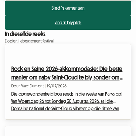
Bied 'n kamer aan
Vind 'n blyplek
In dieselfde reeks
Dossier: Hebergement festival
Rock en Seine 2026-akkommodasie: Die beste
manier om naby Saint-Cloud te bly sonder om
te veel te spandeer
Deur Marc Dumont
|
19/07/2026
Die opgewondenheid bou reeds in die weste van Parys op!
Van Woensdag 26 tot Sondag 30 Augustus 2026, sal die
Domaine national de Saint-Cloud vibreer op die ritme van
die hoogs verwagte nuwe uitgawe van Rock en Seine. Met 'n
program wat belowe om legendaries te wees, wat
monumentale internasionale hoofkunstenaars soos The Cure,