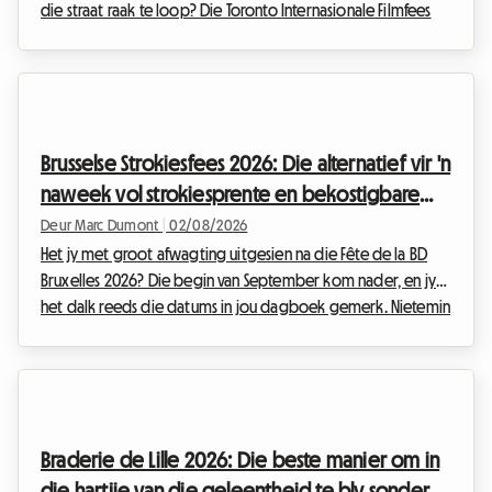
die straat raak te loop? Die Toronto Internasionale Filmfees
(TIFF) is die onmisbare geleentheid van die jaar vir enige
selfrespekterende filmgeesdriftige. Om jou reis vir hierdie
wêreldwye gebeurtenis te reël kan egter vinnig in 'n
finansiële kopseer ontaard, veral wat akkommodasie betref.
By Roomlala weet ons hoe noodsaaklik dit is om 'n
Brusselse Strokiesfees 2026: Die alternatief vir 'n
gemaklike tuiste weg van die huis te vind sonder om jou
naweek vol strokiesprente en bekostigbare
be...
verblyf op Roomlala
Deur Marc Dumont
|
02/08/2026
Het jy met groot afwagting uitgesien na die Fête de la BD
Bruxelles 2026? Die begin van September kom nader, en jy
het dalk reeds die datums in jou dagboek gemerk. Nietemin
het onverwagte nuus die Belgiese kulturele kalender
omvergewerp. Met hierdie situasie in gedagte, het ons by
Roomlala besluit om jou verblyf te herontwerp. Al vind die
amptelike geleentheid nie plaas nie, is die Belgiese hoofstad
vol blywende skatte vir aanhangers van die negende kuns.
Braderie de Lille 2026: Die beste manier om in
Hierdie artikel verduidelik hoe om hierd...
die hartjie van die geleentheid te bly sonder