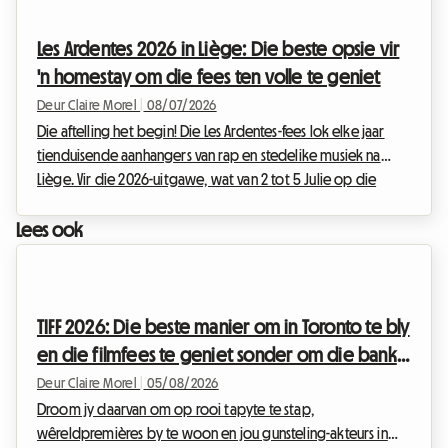
Nick Cave & The Bad Seeds, Tyler The Creator en selfs Deftones
bymekaarbring, maak feesgangers van regoor Europa
Les Ardentes 2026 in Liège: Die beste opsie vir
gereed om na die Franse hoofstad te stroom. Hierdie
'n homestay om die fees ten volle te geniet
massie...
Deur Claire Morel
|
08/07/2026
Die aftelling het begin! Die Les Ardentes-fees lok elke jaar
tienduisende aanhangers van rap en stedelike musiek na
Liège. Vir die 2026-uitgawe, wat van 2 tot 5 Julie op die
terrein van Rocourt gehou word, beloof die gewildheid om
meer skouspelagtig as ooit te wees. Met soveel besoekers
Lees ook
is dit egter dikwels 'n uitdaging om bekostigbare
korttermynverblyf te vind. By Roomlala weet ons hoe groot
invloed die keuse van jou tuiste op jou algehele ervaring kan
hê. Daarom stel ons voor dat jy 'n alterna...
TIFF 2026: Die beste manier om in Toronto te bly
en die filmfees te geniet sonder om die bank
te breek
Deur Claire Morel
|
05/08/2026
Droom jy daarvan om op rooi tapyte te stap,
wêreldpremières by te woon en jou gunsteling-akteurs in