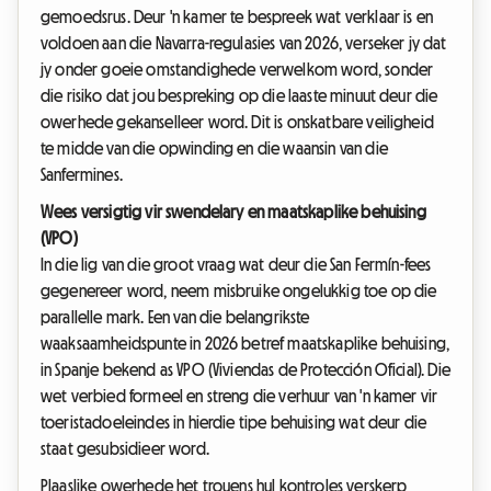
gemoedsrus. Deur 'n kamer te bespreek wat verklaar is en
voldoen aan die Navarra-regulasies van 2026, verseker jy dat
jy onder goeie omstandighede verwelkom word, sonder
die risiko dat jou bespreking op die laaste minuut deur die
owerhede gekanselleer word. Dit is onskatbare veiligheid
te midde van die opwinding en die waansin van die
Sanfermines.
Wees versigtig vir swendelary en maatskaplike behuising
(VPO)
In die lig van die groot vraag wat deur die San Fermín-fees
gegenereer word, neem misbruike ongelukkig toe op die
parallelle mark. Een van die belangrikste
waaksaamheidspunte in 2026 betref maatskaplike behuising,
in Spanje bekend as VPO (Viviendas de Protección Oficial). Die
wet verbied formeel en streng die verhuur van 'n kamer vir
toeristadoeleindes in hierdie tipe behuising wat deur die
staat gesubsidieer word.
Plaaslike owerhede het trouens hul kontroles verskerp