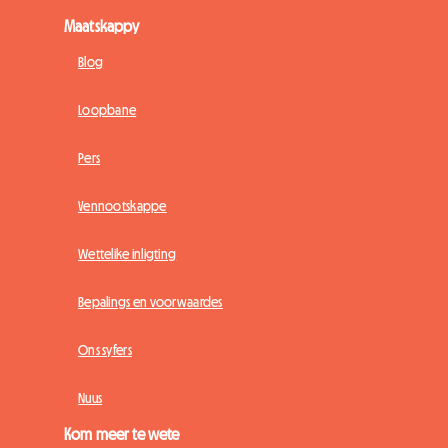
Maatskappy
Blog
Loopbane
Pers
Vennootskappe
Wettelike inligting
Bepalings en voorwaardes
Ons syfers
Nuus
Kom meer te wete