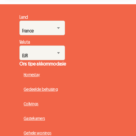
eregas, berei die Festival Interceltique Lorient 2026 voor om
honderdduisende entoesiaste van regoor die wêreld te
Land
ontvang. Met hierdie massiewe toestroming ontstaan 'n
deurslaggewende vraag vinnig vir feesgangers:...
Valuta
Ons tipe akkommodasie
Homestay
Gedeelde behuising
Colivings
Gastekamers
Gehele wonings