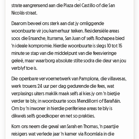
strate aangrensend aan die Plaza del Castillo of die San
Nicolás-straat.
Daarom beveel ons sterk aan dat jy omliggende
woonbuurte vir jou kamerhuur teiken. Residensiële areas
soos die Ensanche, Iturrama, San Juan of selfs Rochapea bied
'n ideale kompromie. Hierdie woonbuurte is slegs 10 tot 15
minute se stap van die middelpunt van die feesvieringe
geleë, maar waarborg absolute stilte sodra die deur van jou
verblyf toe is.
Die openbare vervoernetwerk van Pamplona, die villavesas,
werk trouens 24 uur per dag gedurende die fees, wat
verplasings uiters maklik maak selfs al kies jy om 'n bietjie
verder te bly, in woonbuurte soos Mendillorri of Barañáin.
Om by 'n inwoner in hierdie periferiese areas te bly is
dikwels selfs goedkoper en net so prakties.
Kom ons neem die geval van Sarah en Thomas, 'n paartjie
reisigers wat verlede jaar 'n kamer via Roomlala in die