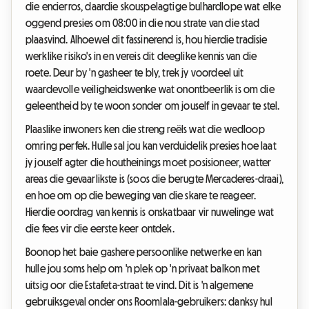
die encierros, daardie skouspelagtige bulhardlope wat elke
oggend presies om 08:00 in die nou strate van die stad
plaasvind. Alhoewel dit fassinerend is, hou hierdie tradisie
werklike risiko's in en vereis dit deeglike kennis van die
roete. Deur by 'n gasheer te bly, trek jy voordeel uit
waardevolle veiligheidswenke wat onontbeerlik is om die
geleentheid by te woon sonder om jouself in gevaar te stel.
Plaaslike inwoners ken die streng reëls wat die wedloop
omring perfek. Hulle sal jou kan verduidelik presies hoe laat
jy jouself agter die houtheinings moet posisioneer, watter
areas die gevaarlikste is (soos die berugte Mercaderes-draai),
en hoe om op die beweging van die skare te reageer.
Hierdie oordrag van kennis is onskatbaar vir nuwelinge wat
die fees vir die eerste keer ontdek.
Boonop het baie gashere persoonlike netwerke en kan
hulle jou soms help om 'n plek op 'n privaat balkon met
uitsig oor die Estafeta-straat te vind. Dit is 'n algemene
gebruiksgeval onder ons Roomlala-gebruikers: danksy hul