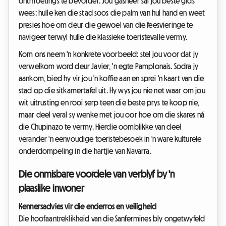
ontmoetings te bevorder. Jou gasheer sal jou beste gids
wees: hulle ken die stad soos die palm van hul hand en weet
presies hoe om deur die gewoel van die feesvieringe te
navigeer terwyl hulle die klassieke toeristevalle vermy.
Kom ons neem 'n konkrete voorbeeld: stel jou voor dat jy
verwelkom word deur Javier, 'n egte Pamplonais. Sodra jy
aankom, bied hy vir jou 'n koffie aan en sprei 'n kaart van die
stad op die sitkamertafel uit. Hy wys jou nie net waar om jou
wit uitrusting en rooi serp teen die beste prys te koop nie,
maar deel veral sy wenke met jou oor hoe om die skares ná
die Chupinazo te vermy. Hierdie oomblikke van deel
verander 'n eenvoudige toeristebesoek in 'n ware kulturele
onderdompeling in die hartjie van Navarra.
Die onmisbare voordele van verblyf by 'n
plaaslike inwoner
Kennersadvies vir die encierros en veiligheid
Die hoofaantreklikheid van die Sanfermines bly ongetwyfeld