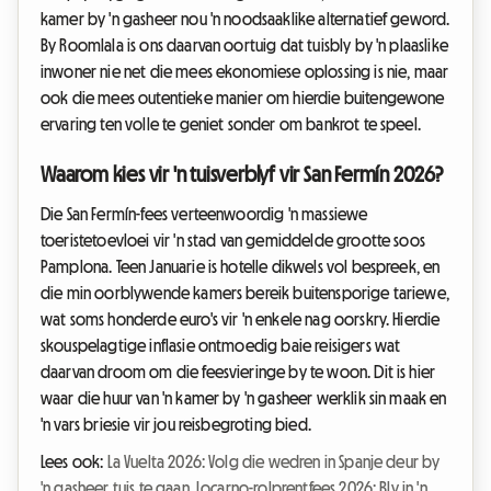
kamer by 'n gasheer nou 'n noodsaaklike alternatief geword.
By Roomlala is ons daarvan oortuig dat tuisbly by 'n plaaslike
inwoner nie net die mees ekonomiese oplossing is nie, maar
ook die mees outentieke manier om hierdie buitengewone
ervaring ten volle te geniet sonder om bankrot te speel.
Waarom kies vir 'n tuisverblyf vir San Fermín 2026?
Die San Fermín-fees verteenwoordig 'n massiewe
toeristetoevloei vir 'n stad van gemiddelde grootte soos
Pamplona. Teen Januarie is hotelle dikwels vol bespreek, en
die min oorblywende kamers bereik buitensporige tariewe,
wat soms honderde euro's vir 'n enkele nag oorskry. Hierdie
skouspelagtige inflasie ontmoedig baie reisigers wat
daarvan droom om die feesvieringe by te woon. Dit is hier
waar die huur van 'n kamer by 'n gasheer werklik sin maak en
'n vars briesie vir jou reisbegroting bied.
Lees ook:
La Vuelta 2026: Volg die wedren in Spanje deur by
'n gasheer tuis te gaan
,
Locarno-rolprentfees 2026: Bly in 'n