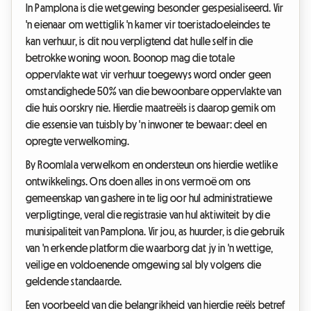
In Pamplona is die wetgewing besonder gespesialiseerd. Vir
'n eienaar om wettiglik 'n kamer vir toeristadoeleindes te
kan verhuur, is dit nou verpligtend dat hulle self in die
betrokke woning woon. Boonop mag die totale
oppervlakte wat vir verhuur toegewys word onder geen
omstandighede 50% van die bewoonbare oppervlakte van
die huis oorskry nie. Hierdie maatreëls is daarop gemik om
die essensie van tuisbly by 'n inwoner te bewaar: deel en
opregte verwelkoming.
By Roomlala verwelkom en ondersteun ons hierdie wetlike
ontwikkelings. Ons doen alles in ons vermoë om ons
gemeenskap van gashere in te lig oor hul administratiewe
verpligtinge, veral die registrasie van hul aktiwiteit by die
munisipaliteit van Pamplona. Vir jou, as huurder, is die gebruik
van 'n erkende platform die waarborg dat jy in 'n wettige,
veilige en voldoenende omgewing sal bly volgens die
geldende standaarde.
Een voorbeeld van die belangrikheid van hierdie reëls betref