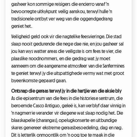
gasheer kon sommige reisigers die encierro vanaf 'n
bevoorregte uitkykpunt veilig aanskou, terwyl hulle 'n
tradisionele ontbyt ver weg van die oggendgedrang
geniet het.
Veiligheid geld ook vir die nagtelike feesvieringe. Die stad
slaap nooit gedurende die nege dae nie, en jou gasheer sal
jou kan wys watter areas die veiligste is om fees te vier, die
plaaslike noodnommers, en die gedrag wat jy moet
aanneem om die aangename atmosfeer van die Sanfermines
te geniet terwyl jy die uitspattighede vermy wat met groot
byeenkomste gepaard gaan.
Ontsnap die geraas terwyl jy in die hartjie van die aksie bly
As die episentrum van die fees in die historiese sentrum, die
beroemde Casco Antiguo, geleë is, kan verblyf daar vinnig in
'n nagmerrie verander vir diegene wat slaap nodig het. Die
blaaskapelle (charangas), opelugkonserte en uitbundige
skares genereer ekstreme geraasbesoedeling, dag en nag.
Dit is letterlik onmoontlik om 'n oog toe te maak in die