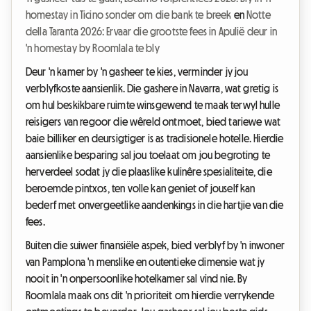
homestay in Ticino sonder om die bank te breek
en
Notte
della Taranta 2026: Ervaar die grootste fees in Apulië deur in
'n homestay by Roomlala te bly
Deur 'n kamer by 'n gasheer te kies, verminder jy jou
verblyfkoste aansienlik. Die gashere in Navarra, wat gretig is
om hul beskikbare ruimte winsgewend te maak terwyl hulle
reisigers van regoor die wêreld ontmoet, bied tariewe wat
baie billiker en deursigtiger is as tradisionele hotelle. Hierdie
aansienlike besparing sal jou toelaat om jou begroting te
herverdeel sodat jy die plaaslike kulinêre spesialiteite, die
beroemde pintxos, ten volle kan geniet of jouself kan
bederf met onvergeetlike aandenkings in die hartjie van die
fees.
Buiten die suiwer finansiële aspek, bied verblyf by 'n inwoner
van Pamplona 'n menslike en outentieke dimensie wat jy
nooit in 'n onpersoonlike hotelkamer sal vind nie. By
Roomlala maak ons dit 'n prioriteit om hierdie verrykende