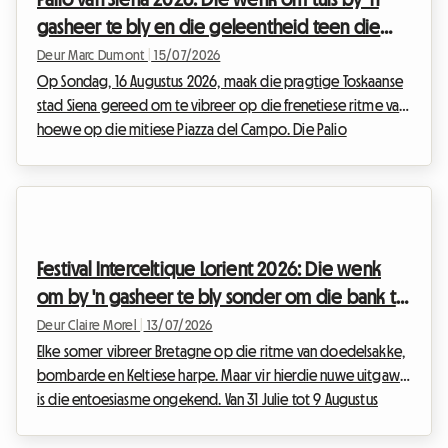
maak die entoesiasme egter vinnig plek vir 'n komplekse
gasheer te bly en die geleentheid teen die
logistieke realiteit. ...
beste prys te beleef
Deur Marc Dumont
|
15/07/2026
Op Sondag, 16 Augustus 2026, maak die pragtige Toskaanse
stad Siena gereed om te vibreer op die frenetiese ritme van
hoewe op die mitiese Piazza del Campo. Die Palio
dell'Assunta is nie net 'n eenvoudige perdewedren nie, dit is
die kloppende siel van 'n hele stad wat aan die hele wêreld
geopenbaar word. Elke jaar trek hierdie historiese
gebeurtenis van seldsame intensiteit duisende besoekers
van regoor die wêreld, wat gretig is om deel te neem aan
Festival Interceltique Lorient 2026: Die wenk
hierdie unieke viering. Hierdie massiewe toestro...
om by 'n gasheer te bly sonder om die bank te
breek
Deur Claire Morel
|
13/07/2026
Elke somer vibreer Bretagne op die ritme van doedelsakke,
bombarde en Keltiese harpe. Maar vir hierdie nuwe uitgawe
is die entoesiasme ongekend. Van 31 Julie tot 9 Augustus
2026 bied die hawestad in Morbihan die 55ste uitgawe van
sy beroemde geleentheid aan. Met die Britse Cornwall as