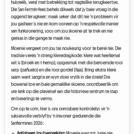
huisreëls, veral met betrekking tot nagtelike terugkeertye.
Die San Fermín-fees behels dikwels dat jy baie vroeg in die
oggend terugkeer; maak seker dat dit nie 'n probleem vir
jou gasheer is nie en kom ooreen op 'n respekvolle manier
van funksionering, soos om jou skoene uit te trek en nie
geraas in die gange te maak nie.
Moenie vergeet om jou tas noukeurig voor te berei nie. Die
tradisie vereis 'n streng kleredragkode: klere wat heeltemal
wit is (broek en t-hemp), opgesmuk met die beroemde rooi
serp (pañuelo) en die rooi gordel (faja). Bring ekstra klere
saam want sangria en wyn vloei vrylik in die strate! Dra
bowenal toe en baie gemaklike skoene, onontbeerlik om
ure lank op die plaveisel van die historiese sentrum te stap
en beserings te vermy.
Om op te som, hier is ons onmisbare kontrolelys vir 'n
suksesvolle verblyf by 'n inwoner gedurende die
Sanfermines 2026:
Antisipeer jou bespreking:
Moenie wag tot Junie nie,