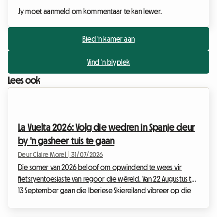
Jy moet aanmeld om kommentaar te kan lewer.
Bied 'n kamer aan
Vind 'n blyplek
Lees ook
La Vuelta 2026: Volg die wedren in Spanje deur
by 'n gasheer tuis te gaan
Deur Claire Morel
|
31/07/2026
Die somer van 2026 beloof om opwindend te wees vir
fietsryentoesiaste van regoor die wêreld. Van 22 Augustus tot
13 September gaan die Iberiese Skiereiland vibreer op die
ritme van pedaalslae, heroïese wegbreekritte en gejuig van
skares. Die Vuelta 2026, die 81ste uitgawe van hierdie mitiese