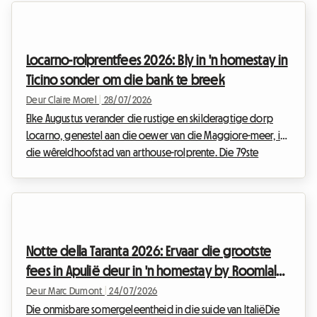
Grand Tour, beloof 'n sportskouspel van seldsame intensiteit.
Vir entoesiaste wat die geleentheid van naby wil ervaar, is dit
'n lewenslange droom om die ritte dag vir dag te volg. Die
Locarno-rolprentfees 2026: Bly in 'n homestay in
organisasie van so 'n ...
Ticino sonder om die bank te breek
Deur Claire Morel
|
28/07/2026
Elke Augustus verander die rustige en skilderagtige dorp
Locarno, genestel aan die oewer van die Maggiore-meer, in
die wêreldhoofstad van arthouse-rolprente. Die 79ste
uitgawe van die Locarno Film Festival 2026, wat van 5 tot 15
Augustus plaasvind, beloof om reeds 'n onmisbare
gebeurtenis vir filmliefhebbers van regoor die wêreld te
wees. Terwyl die magie ongetwyfeld voor die grootskerm
werk, kan die voorbereiding vir hierdie reis vinnig in 'n
Notte della Taranta 2026: Ervaar die grootste
kopkrap verander, veral wanneer dit kom by die vind ...
fees in Apulië deur in 'n homestay by Roomlala
te bly
Deur Marc Dumont
|
24/07/2026
Die onmisbare somergeleentheid in die suide van ItaliëDie