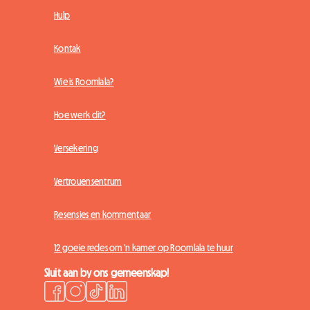
Hulp
Kontak
Wie is Roomlala?
Hoe werk dit?
Versekering
Vertrouensentrum
Resensies en kommentaar
12 goeie redes om 'n kamer op Roomlala te huur
Sluit aan by ons gemeenskap!