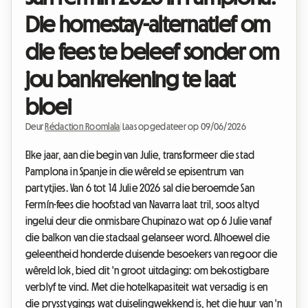
Die homestay-alternatief om
die fees te beleef sonder om
jou bankrekening te laat
bloei
Deur
Rédaction Roomlala
|
Laas opgedateer op 09/06/2026
Elke jaar, aan die begin van Julie, transformeer die stad
Pamplona in Spanje in die wêreld se episentrum van
partytjies. Van 6 tot 14 Julie 2026 sal die beroemde San
Fermín-fees die hoofstad van Navarra laat tril, soos altyd
ingelui deur die onmisbare Chupinazo wat op 6 Julie vanaf
die balkon van die stadsaal gelanseer word. Alhoewel die
geleentheid honderde duisende besoekers van regoor die
wêreld lok, bied dit 'n groot uitdaging: om bekostigbare
verblyf te vind. Met die hotelkapasiteit wat versadig is en
die prysstygings wat duiselingwekkend is, het die huur van 'n