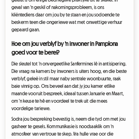
geval van 'n geskil of nakomingsprobleem, is ons
kliëntediens daar om jou by te staan en jou sodoende te
beskerm teen die ongeriewe wat met onwettige verhuur
gepaard gaan.
Hoe om jou verblyf by 'n inwoner in Pamplona
goed voor te berei?
Die sleutel tot 'n onvergeetlike Sanfermines lê in antisipering.
Die vraag na kamers by inwoners is uiters hoog, en die beste
verblyf, geleë in stil maar naby sentrale woonbuurte, raak
baie vinnig op. Ons beveel aan dat jy jou kamer etlike
maande vooruit bespreek, ideaal tussen Januarie en Maart,
om 'n keuse te hê en voordeel te trek uit die mees
voordelige tariewe.
Sodra jou bespreking bevestig is, neem die tyd om met jou
gasheer te gesels. Kommunikasie is noodsaaklik om 'n
atmosfeer van vertroue te skep. Vra hulle vrae oor die