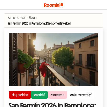
Kamer te huur
›
Blog
›
San Fermín 2026 in Pamplona: Die homestay-alternatief om die fees te beleef
Blog-tuisblad
#Verblyf
#Toerisme
#Vakansieverblyf
San Fermín 2026 in Pamplona: