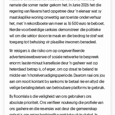
namate die somer nader gekom het. In Junie 2026 het die
regering van Navarra hard opgetree deur 'n eienaar wat sy
maatskaplike woning onwettig aan toeriste onderverhuur
het, met 'n rekordboete van meer as 16 500 euro te beboet.
Hierdie voorbeeldige sanksies demonstreer die politieke
wil om die sektor skoon te maak en die bedrog te straf wat
toegang tot behuising vir plaaslike inwoners benadeel.
Vir reisigers is die risiko om op ongeverifieerde
advertensiewebwerwe of sosiale netwerke te bespreek
enorm: laaste-minuut kansellasie deur 'n gasheer wat op
heterdaad betrap is, of erger, om op straat te beland te
midde van 'n hotelversadigingsperiode. Daarom raai ons jou
aan om nooit kontant by aankoms te betaal nie en altyd die
veilige betalingstelsels van betroubare platforms te gebruik.
By Roomlala is die veiligheid van ons gebruikers ons
absolute prioriteit. Ons verifieer noukeurig die profiele van
ons gashere en die resensies wat deur die gemeenskap
gelaat is om enige bedrieglike praktyke uit te skakel. In