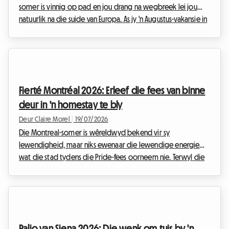
somer is vinnig op pad en jou drang na wegbreek lei jou
natuurlik na die suide van Europa. As jy 'n Augustus-vakansie in
Italië beplan, is daar een kulturele en musikale geleentheid
wat jy absoluut nie moet misloop nie: die Notte della Taranta
2026. Elke jaar verander hierdie fees die hak van die
Italiaanse stewel in 'n massiewe opelug-dansvloer, waar die
antieke tradisies van die Salento met aansteeklike energie
Fierté Montréal 2026: Erleef die fees van binne
gevier word.By Roomlala w...
deur in 'n homestay te bly
Deur Claire Morel
|
19/07/2026
Die Montreal-somer is wêreldwyd bekend vir sy
lewendigheid, maar niks ewenaar die lewendige energie
wat die stad tydens die Pride-fees oorneem nie. Terwyl die
2026-uitgawe van Fierté Montréal reeds as 'n
geskiedkundige gebeurtenis aangekondig word, is
voorbereidings reeds in volle gang om honderdduisende
besoekers te verwelkom wat diversiteit, insluiting en die
regte van 2SLGBTQIA+-gemeenskappe vier.Vir baie reisigers
Palio van Siena 2026: Die wenk om tuis by 'n