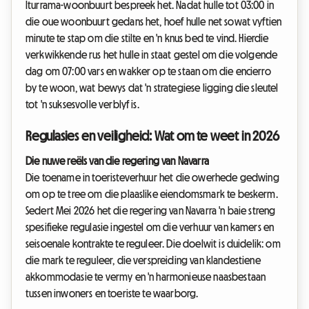
Iturrama-woonbuurt bespreek het. Nadat hulle tot 03:00 in
die oue woonbuurt gedans het, hoef hulle net sowat vyftien
minute te stap om die stilte en 'n knus bed te vind. Hierdie
verkwikkende rus het hulle in staat gestel om die volgende
dag om 07:00 vars en wakker op te staan om die encierro
by te woon, wat bewys dat 'n strategiese ligging die sleutel
tot 'n suksesvolle verblyf is.
Regulasies en veiligheid: Wat om te weet in 2026
Die nuwe reëls van die regering van Navarra
Die toename in toeristeverhuur het die owerhede gedwing
om op te tree om die plaaslike eiendomsmark te beskerm.
Sedert Mei 2026 het die regering van Navarra 'n baie streng
spesifieke regulasie ingestel om die verhuur van kamers en
seisoenale kontrakte te reguleer. Die doelwit is duidelik: om
die mark te reguleer, die verspreiding van klandestiene
akkommodasie te vermy en 'n harmonieuse naasbestaan
tussen inwoners en toeriste te waarborg.