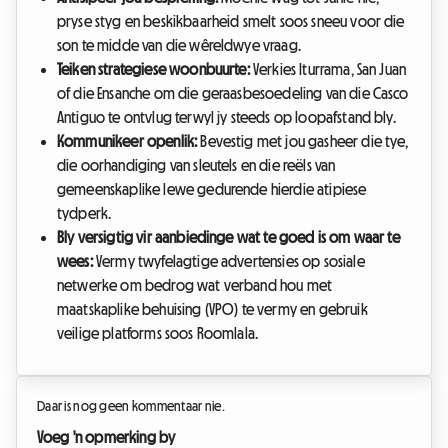
pryse styg en beskikbaarheid smelt soos sneeu voor die
son te midde van die wêreldwye vraag.
Teiken strategiese woonbuurte:
Verkies Iturrama, San Juan
of die Ensanche om die geraasbesoedeling van die Casco
Antiguo te ontvlug terwyl jy steeds op loopafstand bly.
Kommunikeer openlik:
Bevestig met jou gasheer die tye,
die oorhandiging van sleutels en die reëls van
gemeenskaplike lewe gedurende hierdie atipiese
tydperk.
Bly versigtig vir aanbiedinge wat te goed is om waar te
wees:
Vermy twyfelagtige advertensies op sosiale
netwerke om bedrog wat verband hou met
maatskaplike behuising (VPO) te vermy en gebruik
veilige platforms soos Roomlala.
Daar is nog geen kommentaar nie.
Voeg 'n opmerking by