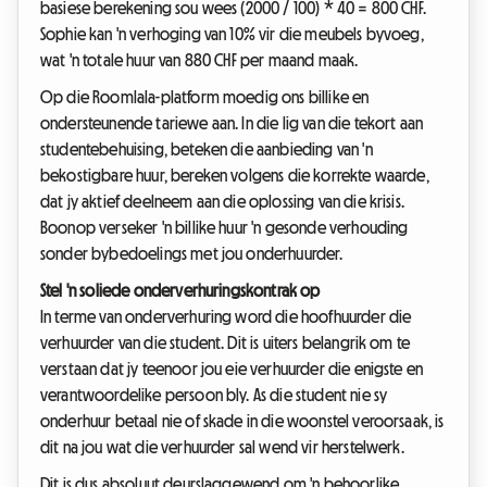
basiese berekening sou wees (2000 / 100) * 40 = 800 CHF.
Sophie kan 'n verhoging van 10% vir die meubels byvoeg,
wat 'n totale huur van 880 CHF per maand maak.
Op die Roomlala-platform moedig ons billike en
ondersteunende tariewe aan. In die lig van die tekort aan
studentebehuising, beteken die aanbieding van 'n
bekostigbare huur, bereken volgens die korrekte waarde,
dat jy aktief deelneem aan die oplossing van die krisis.
Boonop verseker 'n billike huur 'n gesonde verhouding
sonder bybedoelings met jou onderhuurder.
Stel 'n soliede onderverhuringskontrak op
In terme van onderverhuring word die hoofhuurder die
verhuurder van die student. Dit is uiters belangrik om te
verstaan dat jy teenoor jou eie verhuurder die enigste en
verantwoordelike persoon bly. As die student nie sy
onderhuur betaal nie of skade in die woonstel veroorsaak, is
dit na jou wat die verhuurder sal wend vir herstelwerk.
Dit is dus absoluut deurslaggewend om 'n behoorlike