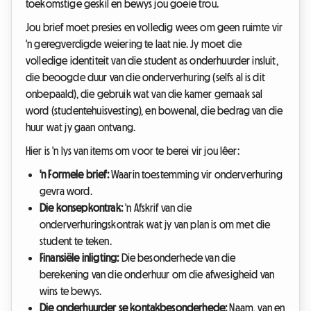
toekomstige geskil en bewys jou goeie trou.
Jou brief moet presies en volledig wees om geen ruimte vir
'n geregverdigde weiering te laat nie. Jy moet die
volledige identiteit van die student as onderhuurder insluit,
die beoogde duur van die onderverhuring (selfs al is dit
onbepaald), die gebruik wat van die kamer gemaak sal
word (studentehuisvesting), en bowenal, die bedrag van die
huur wat jy gaan ontvang.
Hier is 'n lys van items om voor te berei vir jou lêer:
'n Formele brief:
Waarin toestemming vir onderverhuring
gevra word.
Die konsepkontrak:
'n Afskrif van die
onderverhuringskontrak wat jy van plan is om met die
student te teken.
Finansiële inligting:
Die besonderhede van die
berekening van die onderhuur om die afwesigheid van
wins te bewys.
Die onderhuurder se kontakbesonderhede:
Naam, van en