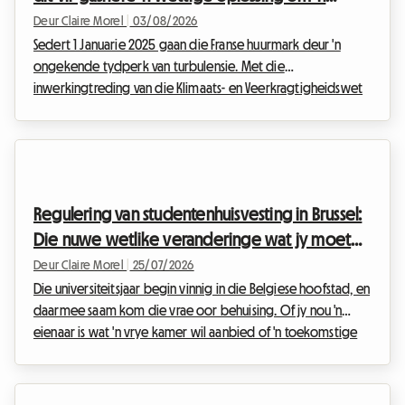
kamer in hul eie huis te verhuur?
Deur Claire Morel
|
03/08/2026
Sedert 1 Januarie 2025 gaan die Franse huurmark deur 'n
ongekende tydperk van turbulensie. Met die
inwerkingtreding van die Klimaats- en Veerkragtigheidswet
(Loi Climat et Résilience) is dit streng verbode om volledige
wonings wat as G geklassifiseer is, vir
hoofverblyfhuurkontrakte uit te huur. Hierdie radikale
maatreël het ten doel om dit wat algemeen bekend staan
as 'n "termiese sif" (passoire thermique) uit te wis.
Regulering van studentenhuisvesting in Brussel:
Gekonfronteer met hierdie situasie, is baie verhuurders in 'n
Die nuwe wetlike veranderinge wat jy moet
doodloopstraat ...
ken vir die 2026-akademiese jaar
Deur Claire Morel
|
25/07/2026
Die universiteitsjaar begin vinnig in die Belgiese hoofstad, en
daarmee saam kom die vrae oor behuising. Of jy nou 'n
eienaar is wat 'n vrye kamer wil aanbied of 'n toekomstige
huurder wat op soek is na 'n plek om te studeer, dit is
noodsaaklik om die studenteverhuring Brussel 2026 te
verstaan. By Roomlala weet ons dat eiendomswetgewing