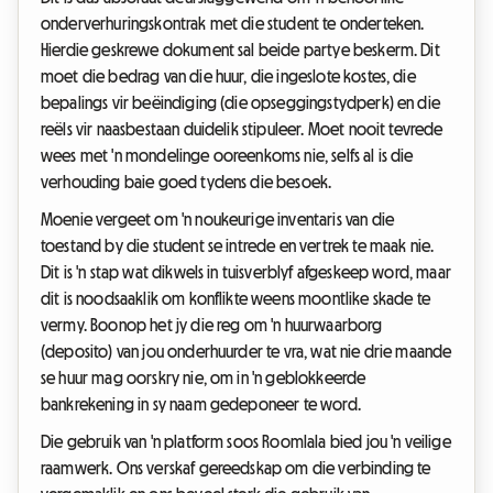
onderverhuringskontrak met die student te onderteken.
Hierdie geskrewe dokument sal beide partye beskerm. Dit
moet die bedrag van die huur, die ingeslote kostes, die
bepalings vir beëindiging (die opseggingstydperk) en die
reëls vir naasbestaan duidelik stipuleer. Moet nooit tevrede
wees met 'n mondelinge ooreenkoms nie, selfs al is die
verhouding baie goed tydens die besoek.
Moenie vergeet om 'n noukeurige inventaris van die
toestand by die student se intrede en vertrek te maak nie.
Dit is 'n stap wat dikwels in tuisverblyf afgeskeep word, maar
dit is noodsaaklik om konflikte weens moontlike skade te
vermy. Boonop het jy die reg om 'n huurwaarborg
(deposito) van jou onderhuurder te vra, wat nie drie maande
se huur mag oorskry nie, om in 'n geblokkeerde
bankrekening in sy naam gedeponeer te word.
Die gebruik van 'n platform soos Roomlala bied jou 'n veilige
raamwerk. Ons verskaf gereedskap om die verbinding te