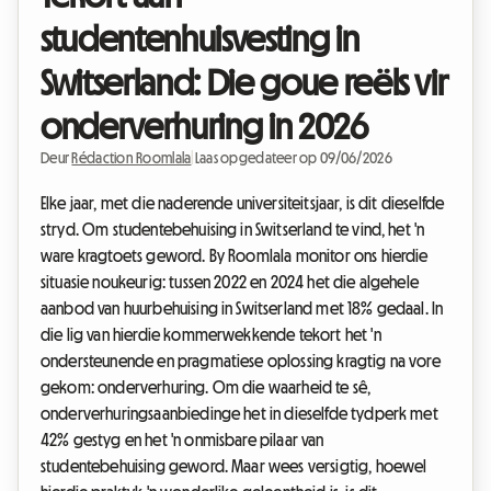
studentenhuisvesting in
Switserland: Die goue reëls vir
onderverhuring in 2026
Deur
Rédaction Roomlala
|
Laas opgedateer op 09/06/2026
Elke jaar, met die naderende universiteitsjaar, is dit dieselfde
stryd. Om studentebehuising in Switserland te vind, het 'n
ware kragtoets geword. By Roomlala monitor ons hierdie
situasie noukeurig: tussen 2022 en 2024 het die algehele
aanbod van huurbehuising in Switserland met 18% gedaal. In
die lig van hierdie kommerwekkende tekort het 'n
ondersteunende en pragmatiese oplossing kragtig na vore
gekom: onderverhuring. Om die waarheid te sê,
onderverhuringsaanbiedinge het in dieselfde tydperk met
42% gestyg en het 'n onmisbare pilaar van
studentebehuising geword. Maar wees versigtig, hoewel