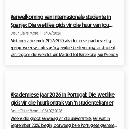
soms kompleks en intimiderend kan voorkom. Daarom het
ons al die reëls wat vir die akademiese jaar 2026-2027 geld,
Verwelkoming van internasionale studente in
vir jou ontleed. Hierdie wetlike raamwerk, wat...
Spanje: Die wetlike gids vir die huur van jou
kamer vir die 2026-akademiese jaar
Deur Claire Morel
|
15/07/2026
Met die naderende 2026-2027 akademiese jaar bevestig
Spanje weer sy status as 'n gewilde bestemming vir studente
van regoor die wêreld. Van Madrid tot Barcelona, via Valencia
en Sevilla, skep die toestroming van jong internasionale
talent 'n wonderlike geleentheid vir gashere wat 'n ekstra
kamer beskikbaar het. By Roomlala weet ons dat die
verhuur van 'n kamer aan 'n buitelandse student in Spanje 'n
ideale oplossing is om bykomende inkomste te genereer
Akademiese jaar 2026 in Portugal: Die wetlike
terwyl jy 'n verrykende menslike ervaring b...
gids vir die huurkontrak van 'n studentekamer
Deur Claire Morel
|
08/07/2026
Weens die groot aanvraag vir die universiteitsjaar wat in
September 2026 begin, oorweeg baie Portugese gashere