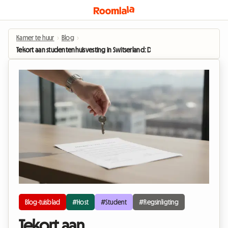
Kamer te huur
›
Blog
›
Tekort aan studentenhuisvesting in Switserland: Die goue reëls vir onderverh
Blog-tuisblad
#Host
#Student
#Regsinligting
Tekort aan