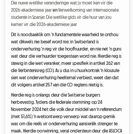
Die nuwe wetlike veranderinge wat jy moet ken vir die
2026-akademiese jaar
en
Verwelkoming van internasionale
studente in Spanje: Die wetlike gids vir die huur van jou
kamer vir die 2026-akademiese jaar
Dit is noodsaaklik om 'n fundamentele waarheid te onthou
wat dikwels nie besef word nie: in Switserland is
onderverhuring 'n reg vir die hoofhuurder, en nie net 'n guns
wat deur die verhuurder toegestaan word nie. Hierdie reg is
stewig in die wet veranker, meer spesifiek in artikel 262 van
die Verbintenisreg (CO). As u dus in u huurkontrak 'n klousule
sien wat onderverhuring heeltemal verbied, weet dan dat
dit volgens artikel 257 van die CO regtens nietig is.
Hierdie reg is onlangs deur die Switserse burgers
herbevestig. Tydens die federale stemming op 24
November 2024 het die volk deur middel van 'n referendum
(met 51,6%) 'n wetsontwerp verwerp wat daarop gemik
was om die reëls vir onderverhuring aansienlik strenger te
maak. Hierdie oorwinning, veral ondersteun deur die ASLOCA