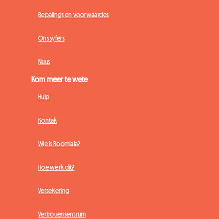
Bepalings en voorwaardes
Ons syfers
Nuus
Kom meer te wete
Hulp
Kontak
Wie is Roomlala?
Hoe werk dit?
Versekering
Vertrouensentrum