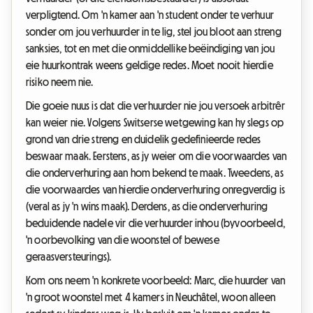
verpligtend. Om 'n kamer aan 'n student onder te verhuur
sonder om jou verhuurder in te lig, stel jou bloot aan streng
sanksies, tot en met die onmiddellike beëindiging van jou
eie huurkontrak weens geldige redes. Moet nooit hierdie
risiko neem nie.
Die goeie nuus is dat die verhuurder nie jou versoek arbitrêr
kan weier nie. Volgens Switserse wetgewing kan hy slegs op
grond van drie streng en duidelik gedefinieerde redes
beswaar maak. Eerstens, as jy weier om die voorwaardes van
die onderverhuring aan hom bekend te maak. Tweedens, as
die voorwaardes van hierdie onderverhuring onregverdig is
(veral as jy 'n wins maak). Derdens, as die onderverhuring
beduidende nadele vir die verhuurder inhou (byvoorbeeld,
'n oorbevolking van die woonstel of bewese
geraasversteurings).
Kom ons neem 'n konkrete voorbeeld: Marc, die huurder van
'n groot woonstel met 4 kamers in Neuchâtel, woon alleen