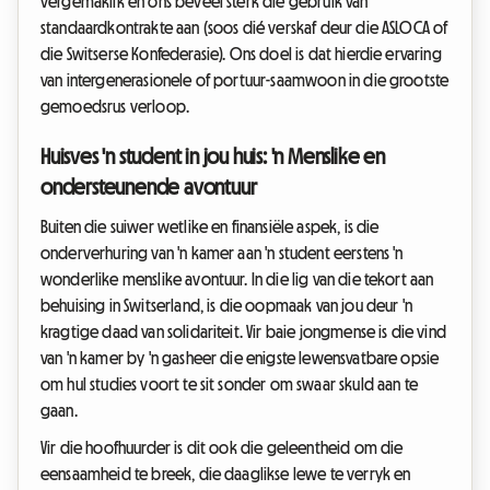
vergemaklik en ons beveel sterk die gebruik van
standaardkontrakte aan (soos dié verskaf deur die ASLOCA of
die Switserse Konfederasie). Ons doel is dat hierdie ervaring
van intergenerasionele of portuur-saamwoon in die grootste
gemoedsrus verloop.
Huisves 'n student in jou huis: 'n Menslike en
ondersteunende avontuur
Buiten die suiwer wetlike en finansiële aspek, is die
onderverhuring van 'n kamer aan 'n student eerstens 'n
wonderlike menslike avontuur. In die lig van die tekort aan
behuising in Switserland, is die oopmaak van jou deur 'n
kragtige daad van solidariteit. Vir baie jongmense is die vind
van 'n kamer by 'n gasheer die enigste lewensvatbare opsie
om hul studies voort te sit sonder om swaar skuld aan te
gaan.
Vir die hoofhuurder is dit ook die geleentheid om die
eensaamheid te breek, die daaglikse lewe te verryk en