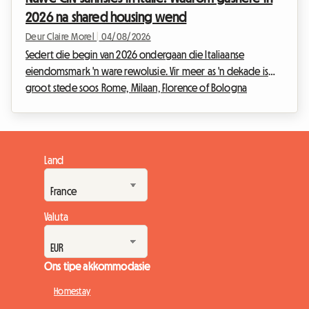
van jou doelwitte, jou behoefte aan buigsaamheid en die
2026 na shared housing wend
prof...
Deur Claire Morel
|
04/08/2026
Sedert die begin van 2026 ondergaan die Italiaanse
eiendomsmark 'n ware rewolusie. Vir meer as 'n dekade is
groot stede soos Rome, Milaan, Florence of Bologna
oorstroom deur die waansin van toeristeverhuring. Maar in
die lig van die dringende behuisingkrisis en die
noodsaaklikheid om 'n sektor wat buite beheer geraak het
te reguleer, het die Italiaanse regering besluit om ferm op te
Land
tree. Die inwerkingtreding van drastiese nuwe regulasies is
besig om die gewoontes van eiendomsbeleggers omver te
...
Valuta
Ons tipe akkommodasie
Homestay