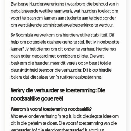
(Switserse Huurdersvereniging), waarborg die behoud van 'n
gebalanseerde wetlike raamwerk, wat huurders toelaat om
voort te gaan om kamers aan studente aan te bied sonder
om verstikkende administratiewe beperkings te verduur.
By Roomlala verwelkom ons hierdie wetlike stabiliteit. Dit
help om potensiële gashere gerus te stel. Het jy 'n onbesette
kamer? Jy het die reg om dit onder te verhuur. Hierdie reg
gaan egter gepaard met onmisbare pligte. Die wet
beskerm die huurder, maar dit vereis op sy beurt totale
deursigtigheid teenoor die verhuurder. Dit is op hierdie
balans dat die sukses van 'n rustige naasbestaan rus.
Verkry die verhuurder se toestemming: Die
noodsaaklike goue reël
Waarom is vooraf toestemming noodsaaklik?
Alhoewel onderverhuring 'n reg is, is dit die slegste idee om
dit in die geheim te doen. Die vooraf toestemming van die
verhuurder (of die eiendomsbestuurder) is absoluut