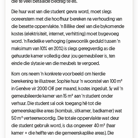
die te veel betaalde bedrag te eis.
Die huur wat van die student gevra word, moet slegs
ooreenstem met die hoofhuur bereken na verhouding van
die besette oppervlakte. 'n Billike deel van die bykomende
kostes (elektrisiteit, internet, verhitting) moet bygevoeg
word. 'n Redelike verhoging (gewoonlik geduld tussen 'n
maksimum van 10% en 20%) is slegs geregverdig as die
gehuurde kamer volledig deur jou gemeubileer is, ten
einde die slytasie van die meubels te vergoed.
Kom ons neem 'n konkrete voorbeeld om hierdie
berekening te illustreer. Sophie huur 'n woonstel van 100 m²
in Genève vir 2000 CHF per maand, kostes ingesluit. Sy wil 'n
gemeubileerde kamer van 15 m² aan 'n student onder
verhuur. Die student sal ook toegang hê tot die
gemeenskaplike areas (kombuis, sitkamer, badkamer) wat
50 m² verteenwoordig. Die totale oppervlakte wat deur
die student gebruik word, is dus ongeveer 40 m² (haar
kamer + die helfte van die gemeenskaplike areas). Die