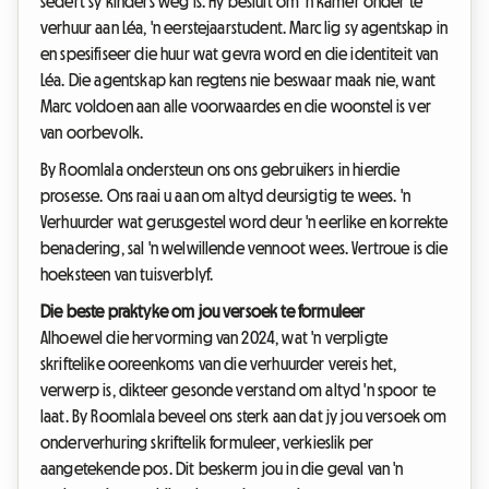
sedert sy kinders weg is. Hy besluit om 'n kamer onder te
verhuur aan Léa, 'n eerstejaarstudent. Marc lig sy agentskap in
en spesifiseer die huur wat gevra word en die identiteit van
Léa. Die agentskap kan regtens nie beswaar maak nie, want
Marc voldoen aan alle voorwaardes en die woonstel is ver
van oorbevolk.
By Roomlala ondersteun ons ons gebruikers in hierdie
prosesse. Ons raai u aan om altyd deursigtig te wees. 'n
Verhuurder wat gerusgestel word deur 'n eerlike en korrekte
benadering, sal 'n welwillende vennoot wees. Vertroue is die
hoeksteen van tuisverblyf.
Die beste praktyke om jou versoek te formuleer
Alhoewel die hervorming van 2024, wat 'n verpligte
skriftelike ooreenkoms van die verhuurder vereis het,
verwerp is, dikteer gesonde verstand om altyd 'n spoor te
laat. By Roomlala beveel ons sterk aan dat jy jou versoek om
onderverhuring skriftelik formuleer, verkieslik per
aangetekende pos. Dit beskerm jou in die geval van 'n