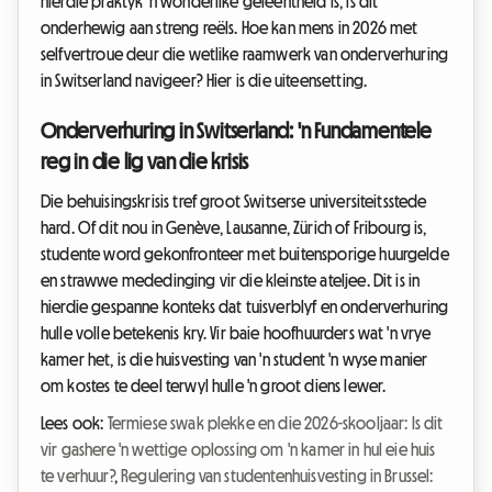
hierdie praktyk 'n wonderlike geleentheid is, is dit
onderhewig aan streng reëls. Hoe kan mens in 2026 met
selfvertroue deur die wetlike raamwerk van onderverhuring
in Switserland navigeer? Hier is die uiteensetting.
Onderverhuring in Switserland: 'n Fundamentele
reg in die lig van die krisis
Die behuisingskrisis tref groot Switserse universiteitsstede
hard. Of dit nou in Genève, Lausanne, Zürich of Fribourg is,
studente word gekonfronteer met buitensporige huurgelde
en strawwe mededinging vir die kleinste ateljee. Dit is in
hierdie gespanne konteks dat tuisverblyf en onderverhuring
hulle volle betekenis kry. Vir baie hoofhuurders wat 'n vrye
kamer het, is die huisvesting van 'n student 'n wyse manier
om kostes te deel terwyl hulle 'n groot diens lewer.
Lees ook:
Termiese swak plekke en die 2026-skooljaar: Is dit
vir gashere 'n wettige oplossing om 'n kamer in hul eie huis
te verhuur?
,
Regulering van studentenhuisvesting in Brussel: