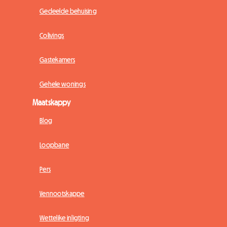
Gedeelde behuising
Colivings
Gastekamers
Gehele wonings
Maatskappy
Blog
Loopbane
Pers
Vennootskappe
Wettelike inligting