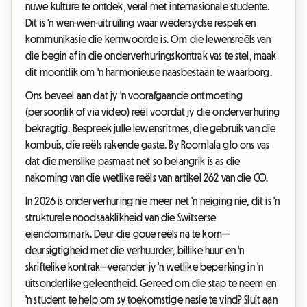
nuwe kulture te ontdek, veral met internasionale studente.
Dit is 'n wen-wen-uitruiling waar wedersydse respek en
kommunikasie die kernwoorde is. Om die lewensreëls van
die begin af in die onderverhuringskontrak vas te stel, maak
dit moontlik om 'n harmonieuse naasbestaan te waarborg.
Ons beveel aan dat jy 'n voorafgaande ontmoeting
(persoonlik of via video) reël voordat jy die onderverhuring
bekragtig. Bespreek julle lewensritmes, die gebruik van die
kombuis, die reëls rakende gaste. By Roomlala glo ons vas
dat die menslike pasmaat net so belangrik is as die
nakoming van die wetlike reëls van artikel 262 van die CO.
In 2026 is onderverhuring nie meer net 'n neiging nie, dit is 'n
strukturele noodsaaklikheid van die Switserse
eiendomsmark. Deur die goue reëls na te kom—
deursigtigheid met die verhuurder, billike huur en 'n
skriftelike kontrak—verander jy 'n wetlike beperking in 'n
uitsonderlike geleentheid. Gereed om die stap te neem en
'n student te help om sy toekomstige nesie te vind? Sluit aan