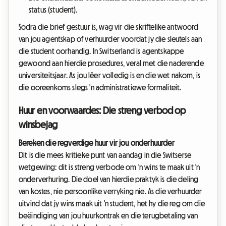
status (student).
Sodra die brief gestuur is, wag vir die skriftelike antwoord
van jou agentskap of verhuurder voordat jy die sleutels aan
die student oorhandig. In Switserland is agentskappe
gewoond aan hierdie prosedures, veral met die naderende
universiteitsjaar. As jou lêer volledig is en die wet nakom, is
die ooreenkoms slegs 'n administratiewe formaliteit.
Huur en voorwaardes: Die streng verbod op
winsbejag
Bereken die regverdige huur vir jou onderhuurder
Dit is die mees kritieke punt van aandag in die Switserse
wetgewing: dit is streng verbode om 'n wins te maak uit 'n
onderverhuring. Die doel van hierdie praktyk is die deling
van kostes, nie persoonlike verryking nie. As die verhuurder
uitvind dat jy wins maak uit 'n student, het hy die reg om die
beëindiging van jou huurkontrak en die terugbetaling van