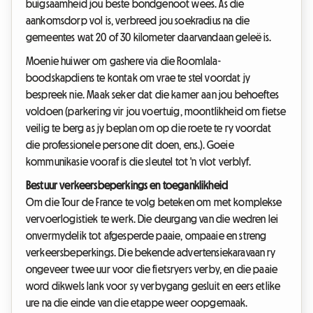
buigsaamheid jou beste bondgenoot wees. As die
aankomsdorp vol is, verbreed jou soekradius na die
gemeentes wat 20 of 30 kilometer daarvandaan geleë is.
Moenie huiwer om gashere via die Roomlala-
boodskapdiens te kontak om vrae te stel voordat jy
bespreek nie. Maak seker dat die kamer aan jou behoeftes
voldoen (parkering vir jou voertuig, moontlikheid om fietse
veilig te berg as jy beplan om op die roete te ry voordat
die professionele persone dit doen, ens.). Goeie
kommunikasie vooraf is die sleutel tot 'n vlot verblyf.
Bestuur verkeersbeperkings en toeganklikheid
Om die Tour de France te volg beteken om met komplekse
vervoerlogistiek te werk. Die deurgang van die wedren lei
onvermydelik tot afgesperde paaie, ompaaie en streng
verkeersbeperkings. Die bekende advertensiekaravaan ry
ongeveer twee uur voor die fietsryers verby, en die paaie
word dikwels lank voor sy verbygang gesluit en eers etlike
ure na die einde van die etappe weer oopgemaak.