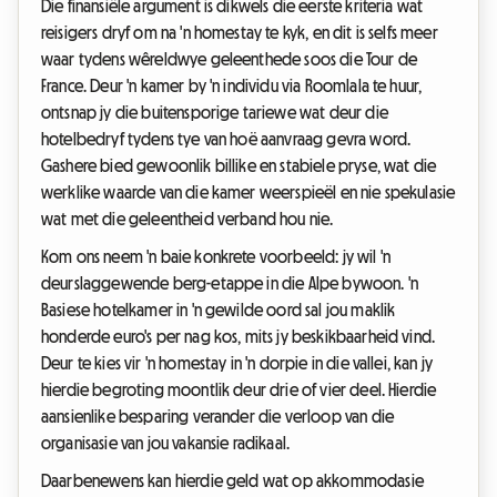
Die finansiële argument is dikwels die eerste kriteria wat
reisigers dryf om na 'n homestay te kyk, en dit is selfs meer
waar tydens wêreldwye geleenthede soos die Tour de
France. Deur 'n kamer by 'n individu via Roomlala te huur,
ontsnap jy die buitensporige tariewe wat deur die
hotelbedryf tydens tye van hoë aanvraag gevra word.
Gashere bied gewoonlik billike en stabiele pryse, wat die
werklike waarde van die kamer weerspieël en nie spekulasie
wat met die geleentheid verband hou nie.
Kom ons neem 'n baie konkrete voorbeeld: jy wil 'n
deurslaggewende berg-etappe in die Alpe bywoon. 'n
Basiese hotelkamer in 'n gewilde oord sal jou maklik
honderde euro's per nag kos, mits jy beskikbaarheid vind.
Deur te kies vir 'n homestay in 'n dorpie in die vallei, kan jy
hierdie begroting moontlik deur drie of vier deel. Hierdie
aansienlike besparing verander die verloop van die
organisasie van jou vakansie radikaal.
Daarbenewens kan hierdie geld wat op akkommodasie