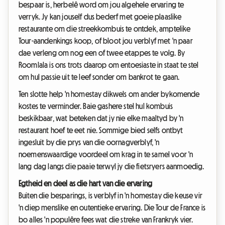
bespaar is, herbelê word om jou algehele ervaring te
verryk. Jy kan jouself dus bederf met goeie plaaslike
restaurante om die streekkombuis te ontdek, amptelike
Tour-aandenkings koop, of bloot jou verblyf met 'n paar
dae verleng om nog een of twee etappes te volg. By
Roomlala is ons trots daarop om entoesiaste in staat te stel
om hul passie uit te leef sonder om bankrot te gaan.
Ten slotte help 'n homestay dikwels om ander bykomende
kostes te verminder. Baie gashere stel hul kombuis
beskikbaar, wat beteken dat jy nie elke maaltyd by 'n
restaurant hoef te eet nie. Sommige bied selfs ontbyt
ingesluit by die prys van die oornagverblyf, 'n
noemenswaardige voordeel om krag in te samel voor 'n
lang dag langs die paaie terwyl jy die fietsryers aanmoedig.
Egtheid en deel as die hart van die ervaring
Buiten die besparings, is verblyf in 'n homestay die keuse vir
'n diep menslike en outentieke ervaring. Die Tour de France is
bo alles 'n populêre fees wat die streke van Frankryk vier.