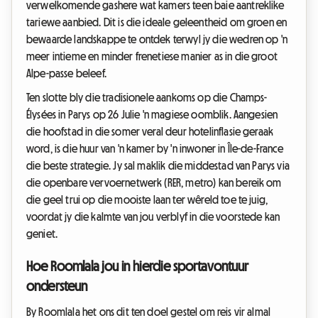
verwelkomende gashere wat kamers teen baie aantreklike
tariewe aanbied. Dit is die ideale geleentheid om groen en
bewaarde landskappe te ontdek terwyl jy die wedren op 'n
meer intieme en minder frenetiese manier as in die groot
Alpe-passe beleef.
Ten slotte bly die tradisionele aankoms op die Champs-
Élysées in Parys op 26 Julie 'n magiese oomblik. Aangesien
die hoofstad in die somer veral deur hotelinflasie geraak
word, is die huur van 'n kamer by 'n inwoner in Île-de-France
die beste strategie. Jy sal maklik die middestad van Parys via
die openbare vervoernetwerk (RER, metro) kan bereik om
die geel trui op die mooiste laan ter wêreld toe te juig,
voordat jy die kalmte van jou verblyf in die voorstede kan
geniet.
Hoe Roomlala jou in hierdie sportavontuur
ondersteun
By Roomlala het ons dit ten doel gestel om reis vir almal