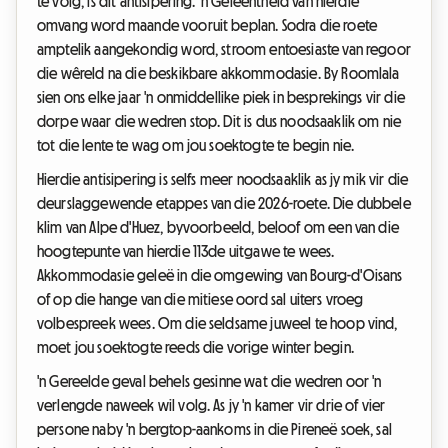
te volg, is dit antisipering. 'n Geleentheid van hierdie
omvang word maande vooruit beplan. Sodra die roete
amptelik aangekondig word, stroom entoesiaste van regoor
die wêreld na die beskikbare akkommodasie. By Roomlala
sien ons elke jaar 'n onmiddellike piek in besprekings vir die
dorpe waar die wedren stop. Dit is dus noodsaaklik om nie
tot die lente te wag om jou soektogte te begin nie.
Hierdie antisipering is selfs meer noodsaaklik as jy mik vir die
deurslaggewende etappes van die 2026-roete. Die dubbele
klim van Alpe d'Huez, byvoorbeeld, beloof om een van die
hoogtepunte van hierdie 113de uitgawe te wees.
Akkommodasie geleë in die omgewing van Bourg-d'Oisans
of op die hange van die mitiese oord sal uiters vroeg
volbespreek wees. Om die seldsame juweel te hoop vind,
moet jou soektogte reeds die vorige winter begin.
'n Gereelde geval behels gesinne wat die wedren oor 'n
verlengde naweek wil volg. As jy 'n kamer vir drie of vier
persone naby 'n bergtop-aankoms in die Pireneë soek, sal