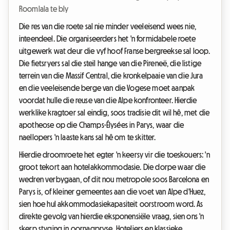
Roomlala te bly
Die res van die roete sal nie minder veeleisend wees nie,
inteendeel. Die organiseerders het 'n formidabele roete
uitgewerk wat deur die vyf hoof Franse bergreekse sal loop.
Die fietsryers sal die steil hange van die Pireneë, die listige
terrein van die Massif Central, die kronkelpaaie van die Jura
en die veeleisende berge van die Vogese moet aanpak
voordat hulle die reuse van die Alpe konfronteer. Hierdie
werklike kragtoer sal eindig, soos tradisie dit wil hê, met die
apotheose op die Champs-Élysées in Parys, waar die
naellopers 'n laaste kans sal hê om te skitter.
Hierdie droomroete het egter 'n keersy vir die toeskouers: 'n
groot tekort aan hotelakkommodasie. Die dorpe waar die
wedren verbygaan, of dit nou metropole soos Barcelona en
Parys is, of kleiner gemeentes aan die voet van Alpe d'Huez,
sien hoe hul akkommodasiekapasiteit oorstroom word. As
direkte gevolg van hierdie eksponensiële vraag, sien ons 'n
skerp styging in oornagpryse. Hoteliers en klassieke