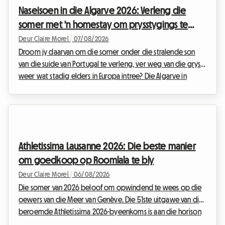
bewonder. Maar hoewel die vertoning op die baan
Naseisoen in die Algarve 2026: Verleng die
gewaarborg is, kan die organisasie van die verblyf vinnig in
somer met 'n homestay om prysstygings te
'n ware ...
vermy
Deur Claire Morel
|
07/08/2026
Droom jy daarvan om die somer onder die stralende son
van die suide van Portugal te verleng, ver weg van die grys
weer wat stadig elders in Europa intree? Die Algarve in
September 2026 is die absolute aangewese bestemming.
Met sy goue kranse, kristalhelder waters en uitsonderlike
sagte klimaat, bly hierdie streek reisigers lok wat op soek is
na 'n wegbreek. By Roomlala weet ons hoe magies hierdie
tyd van die jaar is om die Portugese kuslyn te ontdek. Tog
Athletissima Lausanne 2026: Die beste manier
staan 'n groot struikelblok dikwels in di...
om goedkoop op Roomlala te bly
Deur Claire Morel
|
06/08/2026
Die somer van 2026 beloof om opwindend te wees op die
oewers van die Meer van Genève. Die 51ste uitgawe van die
beroemde Athletissima 2026-byeenkoms is aan die horison
en beloof om weer eens die Olimpiese hoofstad aan die