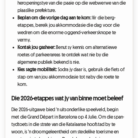
heropeningstye van die paaie op die webwerwe van die
plaaslike prefekture.
Beplan om die vorige dag aan te kom:
Vir die berg-
etappes, bereik jou akkommodasie die dag voor die
wedren om die enorme oggend-verkeersknope te
vermy.
Kontak jou gasheer:
Benut sy kennis om alternatiewe
roetes of parkeerareas te ontdek wat nie by die
algemene publiek bekend is nie.
Kies sagte mobiliteit:
Sodra jy daar is, gebruik die fiets of
stap om van jou akkommodasie tot naby die roete te
kom.
Die 2026-etappes wat jy van binne moet beleef
Die 2026-uitgawe bied 'n uitsonderlike speelveld, begin
met die Grand Départ in Barcelona op 4 Julie. Om die span-
tydtoets in die strate van die Katalaanse hoofstad by te
woon, is 'n droomgeleentheid om stedelike toerisme en