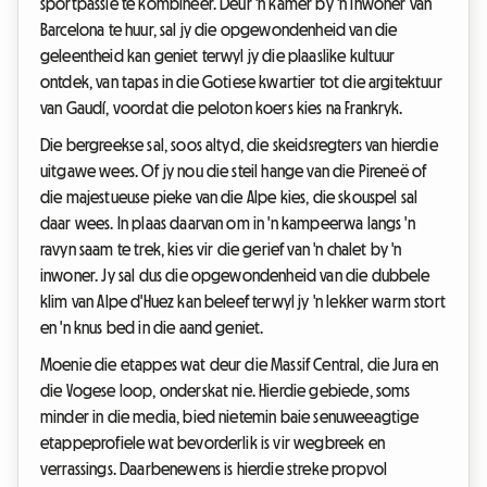
sportpassie te kombineer. Deur 'n kamer by 'n inwoner van
Barcelona te huur, sal jy die opgewondenheid van die
geleentheid kan geniet terwyl jy die plaaslike kultuur
ontdek, van tapas in die Gotiese kwartier tot die argitektuur
van Gaudí, voordat die peloton koers kies na Frankryk.
Die bergreekse sal, soos altyd, die skeidsregters van hierdie
uitgawe wees. Of jy nou die steil hange van die Pireneë of
die majestueuse pieke van die Alpe kies, die skouspel sal
daar wees. In plaas daarvan om in 'n kampeerwa langs 'n
ravyn saam te trek, kies vir die gerief van 'n chalet by 'n
inwoner. Jy sal dus die opgewondenheid van die dubbele
klim van Alpe d'Huez kan beleef terwyl jy 'n lekker warm stort
en 'n knus bed in die aand geniet.
Moenie die etappes wat deur die Massif Central, die Jura en
die Vogese loop, onderskat nie. Hierdie gebiede, soms
minder in die media, bied nietemin baie senuweeagtige
etappeprofiele wat bevorderlik is vir wegbreek en
verrassings. Daarbenewens is hierdie streke propvol