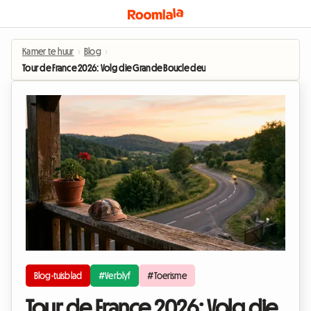
Kamer te huur
›
Blog
›
Tour de France 2026: Volg die Grande Boucle deur in 'n homestay te bly
Blog-tuisblad
#Verblyf
#Toerisme
Tour de France 2026: Volg die