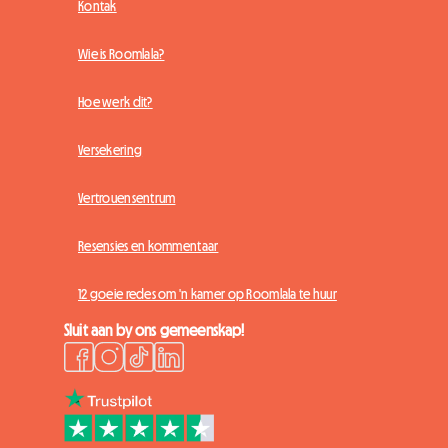
Kontak
Wie is Roomlala?
Hoe werk dit?
Versekering
Vertrouensentrum
Resensies en kommentaar
12 goeie redes om 'n kamer op Roomlala te huur
Sluit aan by ons gemeenskap!