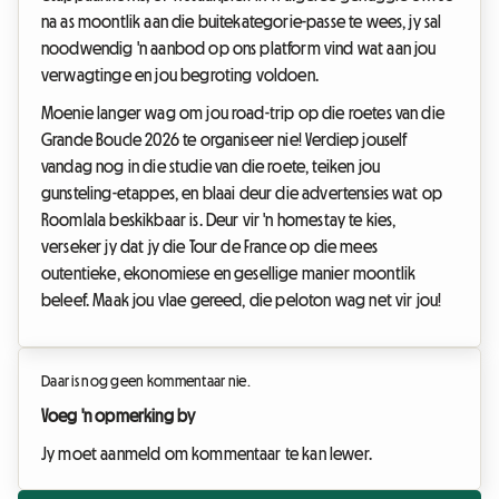
na as moontlik aan die buitekategorie-passe te wees, jy sal
noodwendig 'n aanbod op ons platform vind wat aan jou
verwagtinge en jou begroting voldoen.
Moenie langer wag om jou road-trip op die roetes van die
Grande Boucle 2026 te organiseer nie! Verdiep jouself
vandag nog in die studie van die roete, teiken jou
gunsteling-etappes, en blaai deur die advertensies wat op
Roomlala beskikbaar is. Deur vir 'n homestay te kies,
verseker jy dat jy die Tour de France op die mees
outentieke, ekonomiese en gesellige manier moontlik
beleef. Maak jou vlae gereed, die peloton wag net vir jou!
Daar is nog geen kommentaar nie.
Voeg 'n opmerking by
Jy moet aanmeld om kommentaar te kan lewer.