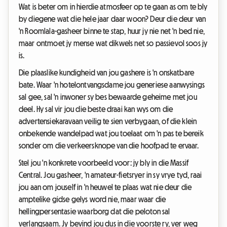
Wat is beter om in hierdie atmosfeer op te gaan as om te bly
by diegene wat die hele jaar daar woon? Deur die deur van
'n Roomlala-gasheer binne te stap, huur jy nie net 'n bed nie,
maar ontmoet jy mense wat dikwels net so passievol soos jy
is.
Die plaaslike kundigheid van jou gashere is 'n onskatbare
bate. Waar 'n hotelontvangsdame jou generiese aanwysings
sal gee, sal 'n inwoner sy bes bewaarde geheime met jou
deel. Hy sal vir jou die beste draai kan wys om die
advertensiekaravaan veilig te sien verbygaan, of die klein
onbekende wandelpad wat jou toelaat om 'n pas te bereik
sonder om die verkeersknope van die hoofpad te ervaar.
Stel jou 'n konkrete voorbeeld voor: jy bly in die Massif
Central. Jou gasheer, 'n amateur-fietsryer in sy vrye tyd, raai
jou aan om jouself in 'n heuwel te plaas wat nie deur die
amptelike gidse gelys word nie, maar waar die
hellingpersentasie waarborg dat die peloton sal
verlangsaam. Jy bevind jou dus in die voorste ry, ver weg