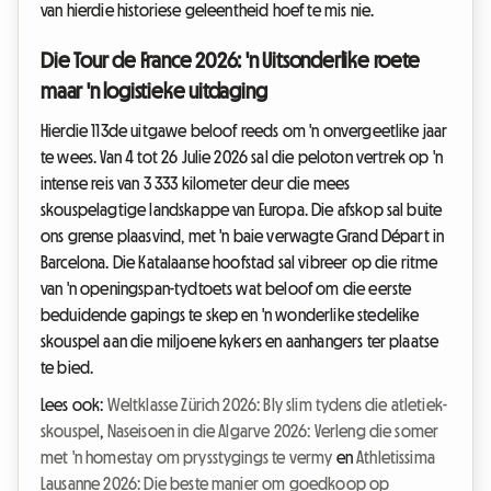
van hierdie historiese geleentheid hoef te mis nie.
Die Tour de France 2026: 'n Uitsonderlike roete
maar 'n logistieke uitdaging
Hierdie 113de uitgawe beloof reeds om 'n onvergeetlike jaar
te wees. Van 4 tot 26 Julie 2026 sal die peloton vertrek op 'n
intense reis van 3 333 kilometer deur die mees
skouspelagtige landskappe van Europa. Die afskop sal buite
ons grense plaasvind, met 'n baie verwagte Grand Départ in
Barcelona. Die Katalaanse hoofstad sal vibreer op die ritme
van 'n openingspan-tydtoets wat beloof om die eerste
beduidende gapings te skep en 'n wonderlike stedelike
skouspel aan die miljoene kykers en aanhangers ter plaatse
te bied.
Lees ook:
Weltklasse Zürich 2026: Bly slim tydens die atletiek-
skouspel
,
Naseisoen in die Algarve 2026: Verleng die somer
met 'n homestay om prysstygings te vermy
en
Athletissima
Lausanne 2026: Die beste manier om goedkoop op