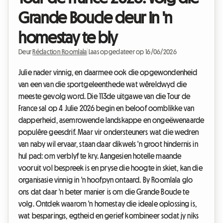
Grande Boucle deur in 'n
homestay te bly
Deur
Rédaction Roomlala
|
Laas opgedateer op 16/06/2026
Julie nader vinnig, en daarmee ook die opgewondenheid
van een van die sportgeleenthede wat wêreldwyd die
meeste gevolg word. Die 113de uitgawe van die Tour de
France sal op 4 Julie 2026 begin en beloof oomblikke van
dapperheid, asemrowende landskappe en ongeëwenaarde
populêre geesdrif. Maar vir ondersteuners wat die wedren
van naby wil ervaar, staan daar dikwels 'n groot hindernis in
hul pad: om verblyf te kry. Aangesien hotelle maande
vooruit vol bespreek is en pryse die hoogte in skiet, kan die
organisasie vinnig in 'n hoofpyn ontaard. By Roomlala glo
ons dat daar 'n beter manier is om die Grande Boucle te
volg. Ontdek waarom 'n homestay die ideale oplossing is,
wat besparings, egtheid en gerief kombineer sodat jy niks