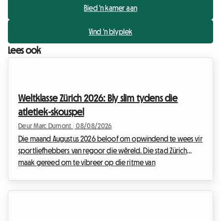
Bied 'n kamer aan
Vind 'n blyplek
Lees ook
Weltklasse Zürich 2026: Bly slim tydens die
atletiek-skouspel
Deur Marc Dumont
|
08/08/2026
Die maand Augustus 2026 beloof om opwindend te wees vir
sportliefhebbers van regoor die wêreld. Die stad Zürich
maak gereed om te vibreer op die ritme van
sportprestasies met die langverwagte terugkeer van die
Weltklasse-byeenkoms. Hierdie gesogte geleentheid, 'n
ware instelling op die internasionale sportkalender, lok elke
jaar duisende entoesiaste wat die elite van atletiek wil