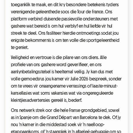
toeganklik te maak, en dit kry besondere betekenis tydens
verenigende geleenthede soos die Tour de France. Ons
platform verbind duisende passievolle ondersteuners met
gashere wat bereid is om hul verblyf en hul liefde vir hul
streek te deel. Ons fasiliteer hierdie ontmoetings sodat jou
enigste bekommernis is om ten volle die sportgeleentheid
te geniet.
Veiligheid en vertroue is die pilare van ons diens. Alle
profiele van ons gashere word geverifieer, en ons
aanlynbetalingsstelsel is heeltemal veilig. Jy kan dus met
volle gemoedsrus jou kamer vir Julie 2026 bespreek, sonder
om te vrees vir onaangename verrassings of laaste-minuut-
kansellasies wat soms vakansies wat via ongereguleerde
kleintjiesadvertensies gereël is, bederf.
Ons netwerk strek oor die hele Franse grondgebied, sowel
as in Spanje om die Grand Départ van Barcelona te dek. Of jy
nou 'n kamer in die middestad soek vir 'n naelloop-
etappaankoms, of 'n staanplek in 'n afgeleë gehuggie om so