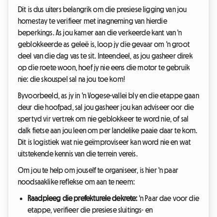
Dit is dus uiters belangrik om die presiese ligging van jou
homestay te verifieer met inagneming van hierdie
beperkings. As jou kamer aan die verkeerde kant van 'n
geblokkeerde as geleë is, loop jy die gevaar om 'n groot
deel van die dag vas te sit. Inteendeel, as jou gasheer direk
op die roete woon, hoef jy nie eens die motor te gebruik
nie: die skouspel sal na jou toe kom!
Byvoorbeeld, as jy in 'n Vogese-vallei bly en die etappe gaan
deur die hoofpad, sal jou gasheer jou kan adviseer oor die
spertyd vir vertrek om nie geblokkeer te word nie, of sal
dalk fietse aan jou leen om per landelike paaie daar te kom.
Dit is logistiek wat nie geïmproviseer kan word nie en wat
uitstekende kennis van die terrein vereis.
Om jou te help om jouself te organiseer, is hier 'n paar
noodsaaklike reflekse om aan te neem:
Raadpleeg die prefekturele dekrete:
'n Paar dae voor die
etappe, verifieer die presiese sluitings- en