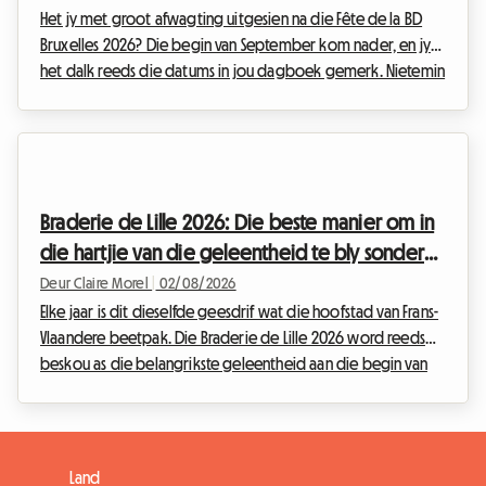
Het jy met groot afwagting uitgesien na die Fête de la BD
Bruxelles 2026? Die begin van September kom nader, en jy
het dalk reeds die datums in jou dagboek gemerk. Nietemin
het onverwagte nuus die Belgiese kulturele kalender
omvergewerp. Met hierdie situasie in gedagte, het ons by
Roomlala besluit om jou verblyf te herontwerp. Al vind die
amptelike geleentheid nie plaas nie, is die Belgiese hoofstad
vol blywende skatte vir aanhangers van die negende kuns.
Braderie de Lille 2026: Die beste manier om in
Hierdie artikel verduidelik hoe om hierd...
die hartjie van die geleentheid te bly sonder
om bankrot te gaan
Deur Claire Morel
|
02/08/2026
Elke jaar is dit dieselfde geesdrif wat die hoofstad van Frans-
Vlaandere beetpak. Die Braderie de Lille 2026 word reeds
beskou as die belangrikste geleentheid aan die begin van
die seisoen. Hierdie groot volksfees, wat amptelik
geskeduleer is van Saterdag 5 September om 08:00 tot
Sondag 6 September om 18:00, sal die metropool van Lille in
'n enorme opelugmark verander. Maar 'n uitsonderlike
Land