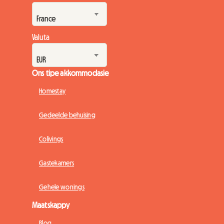
geleentheid beteken ook 'n massiewe toevloei van
besoekers. Om 'n plek te vind om te slaap word baie vinni...
Valuta
Ons tipe akkommodasie
Homestay
Gedeelde behuising
Colivings
Gastekamers
Gehele wonings
Maatskappy
Blog