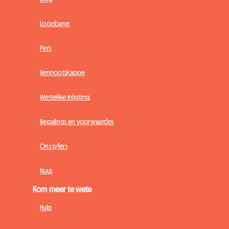
Loopbane
Pers
Vennootskappe
Wettelike inligting
Bepalings en voorwaardes
Ons syfers
Nuus
Kom meer te wete
Hulp