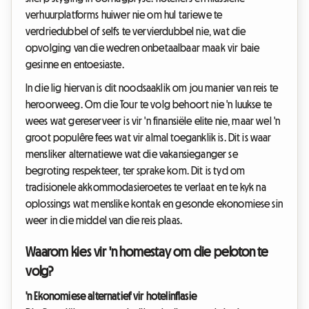
verhuurplatforms huiwer nie om hul tariewe te
verdriedubbel of selfs te vervierdubbel nie, wat die
opvolging van die wedren onbetaalbaar maak vir baie
gesinne en entoesiaste.
In die lig hiervan is dit noodsaaklik om jou manier van reis te
heroorweeg. Om die Tour te volg behoort nie 'n luukse te
wees wat gereserveer is vir 'n finansiële elite nie, maar wel 'n
groot populêre fees wat vir almal toeganklik is. Dit is waar
mensliker alternatiewe wat die vakansieganger se
begroting respekteer, ter sprake kom. Dit is tyd om
tradisionele akkommodasieroetes te verlaat en te kyk na
oplossings wat menslike kontak en gesonde ekonomiese sin
weer in die middel van die reis plaas.
Waarom kies vir 'n homestay om die peloton te
volg?
'n Ekonomiese alternatief vir hotelinflasie