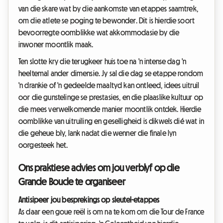
van die skare wat by die aankomste van etappes saamtrek,
om die atlete se poging te bewonder. Dit is hierdie soort
bevoorregte oomblikke wat akkommodasie by die
inwoner moontlik maak.
Ten slotte kry die terugkeer huis toe na 'n intense dag 'n
heeltemal ander dimensie. Jy sal die dag se etappe rondom
'n drankie of 'n gedeelde maaltyd kan ontleed, idees uitruil
oor die gunstelinge se prestasies, en die plaaslike kultuur op
die mees verwelkomende manier moontlik ontdek. Hierdie
oomblikke van uitruiling en geselligheid is dikwels dié wat in
die geheue bly, lank nadat die wenner die finale lyn
oorgesteek het.
Ons praktiese advies om jou verblyf op die
Grande Boucle te organiseer
Antisipeer jou besprekings op sleutel-etappes
As daar een goue reël is om na te kom om die Tour de France