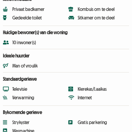
Privaat badkamer
Kombuis om te deel
Gedeelde toilet
Sitkamer om te deel
Huidige bewoner(s) van die woning
10 inwoner(s)
Ideale huurder
Man of vroulik
Standaardgeriewe
Televisie
Klerekas/Laaikas
Verwarming
Internet
Bykomende geriewe
Strykyster
Gratis parkering
Wasmachine