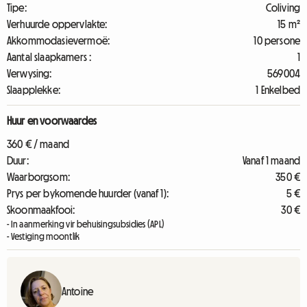
Tipe:
Coliving
Verhuurde oppervlakte:
15 m²
Akkommodasievermoë:
10 persone
Aantal slaapkamers :
1
Verwysing:
569004
Slaapplekke:
1 Enkelbed
Huur en voorwaardes
360 € / maand
Duur:
Vanaf 1 maand
Waarborgsom:
350 €
Prys per bykomende huurder (vanaf 1):
5 €
Skoonmaakfooi:
30 €
- In aanmerking vir behuisingsubsidies (APL)
- Vestiging moontlik
Antoine