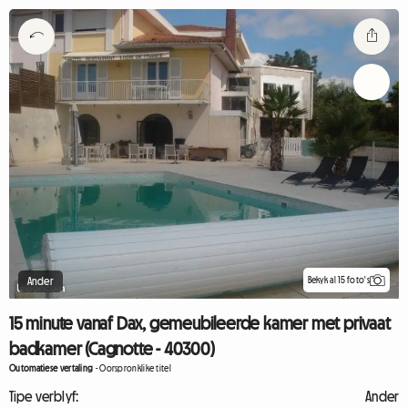
Bekyk al 15 foto's
Ander
15 minute vanaf Dax, gemeubileerde kamer met privaat
badkamer (Cagnotte - 40300)
Outomatiese vertaling
-
Oorspronklike titel
Tipe verblyf:
Ander