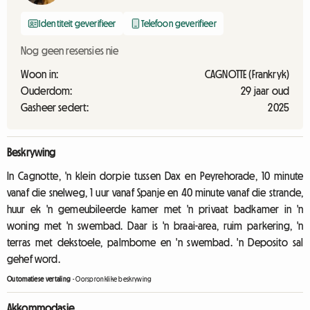
Identiteit geverifieer
Telefoon geverifieer
Nog geen resensies nie
Woon in:
CAGNOTTE (Frankryk)
Ouderdom:
29 jaar oud
Gasheer sedert:
2025
Beskrywing
In Cagnotte, 'n klein dorpie tussen Dax en Peyrehorade, 10 minute
vanaf die snelweg, 1 uur vanaf Spanje en 40 minute vanaf die strande,
huur ek 'n gemeubileerde kamer met 'n privaat badkamer in 'n
woning met 'n swembad. Daar is 'n braai-area, ruim parkering, 'n
terras met dekstoele, palmbome en 'n swembad. 'n Deposito sal
gehef word.
Outomatiese vertaling
-
Oorspronklike beskrywing
Akkommodasie