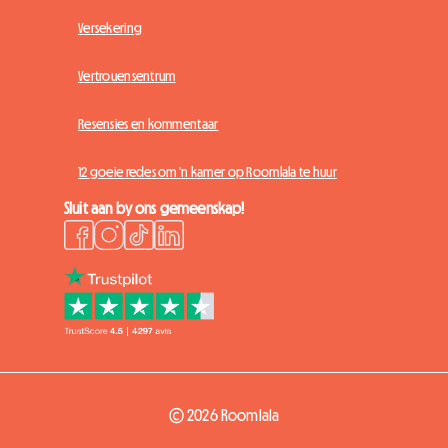
Versekering
Vertrouensentrum
Resensies en kommentaar
12 goeie redes om 'n kamer op Roomlala te huur
Sluit aan by ons gemeenskap!
© 2026 Roomlala