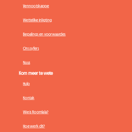
Vennootskappe
Wettelike inligting
Bepalings en voorwaardes
Ons syfers
Nuus
Kom meer te wete
Hulp
Kontak
Wie is Roomlala?
Hoe werk dit?