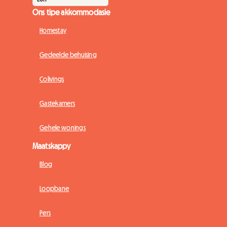
Ons tipe akkommodasie
Homestay
Gedeelde behuising
Colivings
Gastekamers
Gehele wonings
Maatskappy
Blog
Loopbane
Pers