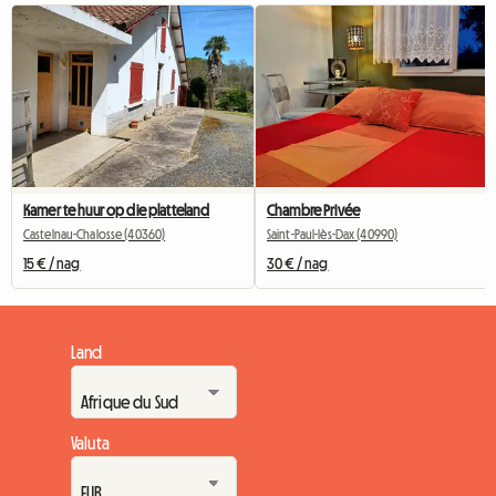
Kamer te huur op die platteland
Chambre Privée
Castelnau-Chalosse (40360)
Saint-Paul-lès-Dax (40990)
15 € / nag
30 € / nag
Land
Valuta