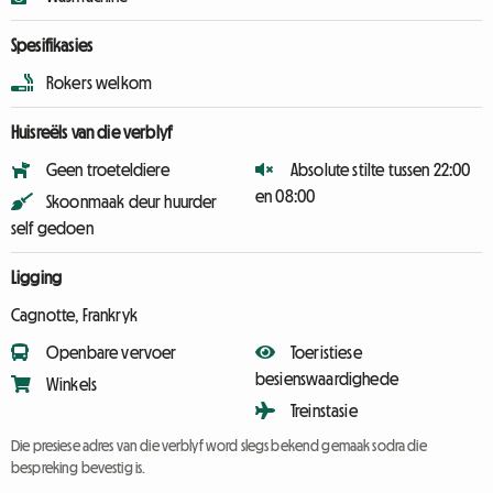
Spesifikasies
Rokers welkom
Huisreëls van die verblyf
Geen troeteldiere
Absolute stilte tussen 22:00
en 08:00
Skoonmaak deur huurder
self gedoen
Ligging
Cagnotte, Frankryk
Openbare vervoer
Toeristiese
besienswaardighede
Winkels
Treinstasie
Die presiese adres van die verblyf word slegs bekend gemaak sodra die
bespreking bevestig is.