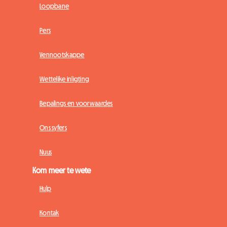
Loopbane
Pers
Vennootskappe
Wettelike inligting
Bepalings en voorwaardes
Ons syfers
Nuus
Kom meer te wete
Hulp
Kontak