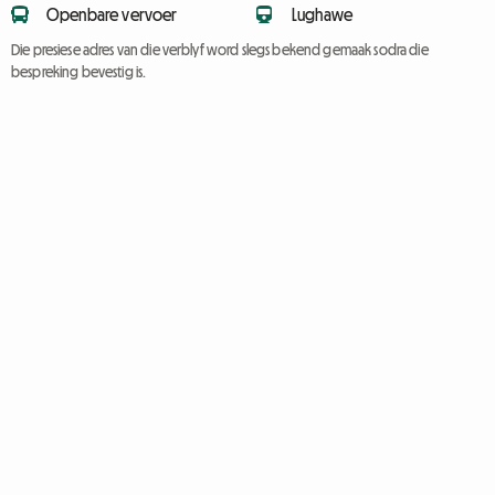
Openbare vervoer
Lughawe
Die presiese adres van die verblyf word slegs bekend gemaak sodra die
bespreking bevestig is.