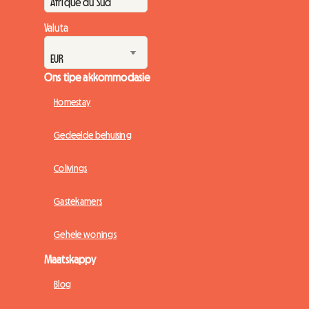
Valuta
Ons tipe akkommodasie
Homestay
Gedeelde behuising
Colivings
Gastekamers
Gehele wonings
Maatskappy
Blog