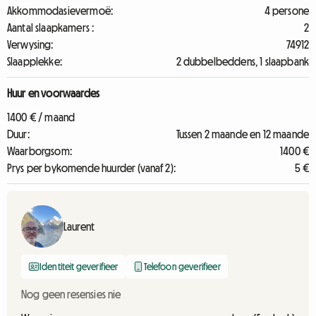
Akkommodasievermoë:
4 persone
Aantal slaapkamers :
2
Verwysing:
74912
Slaapplekke:
2 dubbelbeddens, 1 slaapbank
Huur en voorwaardes
1400 € / maand
Duur:
Tussen 2 maande en 12 maande
Waarborgsom:
1400 €
Prys per bykomende huurder (vanaf 2):
5 €
Laurent
Identiteit geverifieer
Telefoon geverifieer
Nog geen resensies nie