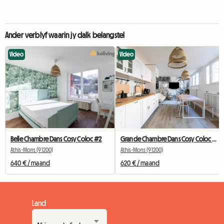
Ander verblyf waarin jy dalk belangstel
Video
Video
Belle Chambre Dans Cosy Coloc #2
Grande Chambre Dans Cosy Coloc #5 New York près d'olry
Athis-Mons (91200)
Athis-Mons (91200)
640 € / maand
620 € / maand
Land