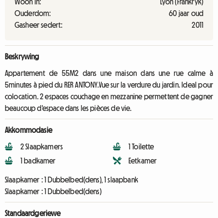
Woon in:
Lyon (Frankryk)
Ouderdom:
60 jaar oud
Gasheer sedert:
2011
Beskrywing
Appartement de 55M2 dans une maison dans une rue calme à
5minutes à pied du RER ANTONY.Vue sur la verdure du jardin. Ideal pour
colocation. 2 espaces couchage en mezzanine permettent de gagner
beaucoup d'espace dans les pièces de vie.
Akkommodasie
2 Slaapkamers
1 Toilette
1 badkamer
Eetkamer
Slaapkamer :
1 Dubbelbed(dens), 1 slaapbank
Slaapkamer :
1 Dubbelbed(dens)
Standaardgeriewe