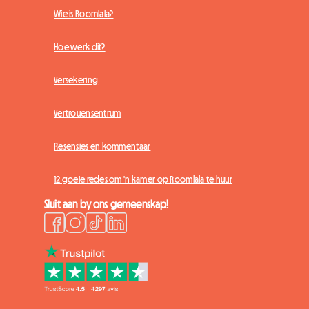
Wie is Roomlala?
Hoe werk dit?
Versekering
Vertrouensentrum
Resensies en kommentaar
12 goeie redes om 'n kamer op Roomlala te huur
Sluit aan by ons gemeenskap!