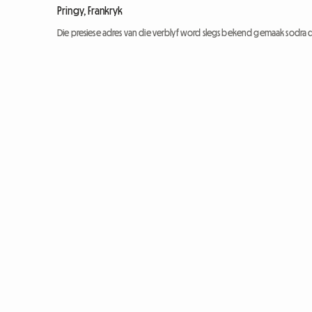
Pringy, Frankryk
Die presiese adres van die verblyf word slegs bekend gemaak sodra d