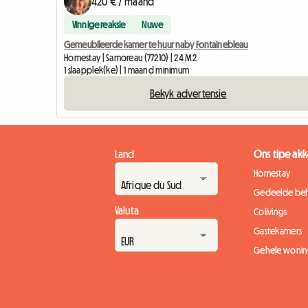
420 € / maand
Vinnige reaksie
Nuwe
Gemeubileerde kamer te huur naby Fontainebleau
Homestay | Samoreau (77210) | 24 M2
1 slaapplek(ke) | 1 maand minimum
Bekyk advertensie
Land
Ons tipe a
Homestay
Gedeelde beh
Valuta
Colivings
Gastekamers
Gehele wonin