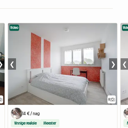
Video
Vid
❯
❮
❯
❮
8
14 € / nag
Vinnige reaksie
Meester