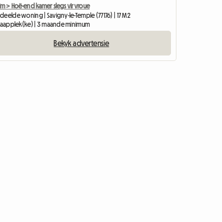
im > Hoë-end kamer slegs vir vroue
deelde woning | Savigny-le-Temple (77176) | 17 M2
slaapplek(ke) | 3 maande minimum
Bekyk advertensie