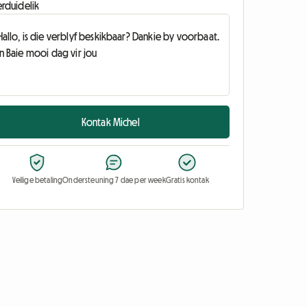
erduidelik
Kontak Michel
Veilige betaling
Ondersteuning 7 dae per week
Gratis kontak