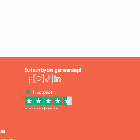
Sluit aan by ons gemeenskap!
aar