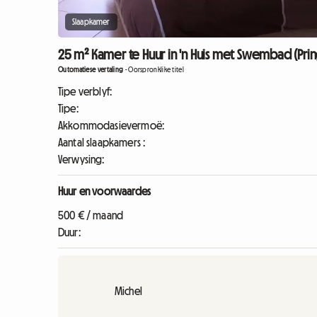
Slaapkamer
25 m² Kamer te Huur in 'n Huis met Swembad (Prin
Outomatiese vertaling
-
Oorspronklike titel
Tipe verblyf:
Tipe:
Akkommodasievermoë:
Aantal slaapkamers :
Verwysing:
Huur en voorwaardes
500 € / maand
Duur:
Michel