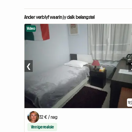
Ander verblyf waarin jy dalk belangstel
Video
❮
11
32 € / nag
Vinnige reaksie