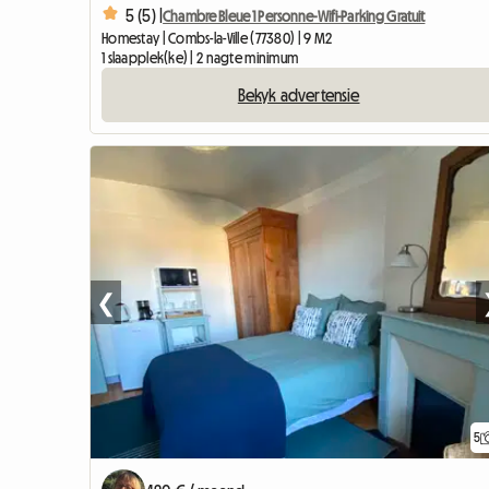
5 (5) |
Chambre Bleue 1 Personne-Wifi-Parking Gratuit
Homestay | Combs-la-Ville (77380) | 9 M2
1 slaapplek(ke) | 2 nagte minimum
Bekyk advertensie
❮
5