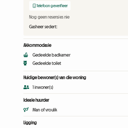
Telefoon geverifieer
Nog geen resensies nie
Gasheer sedert:
Akkommodasie
Gedeelde badkamer
Gedeelde toilet
Huidige bewoner(s) van die woning
1 inwoner(s)
Ideale huurder
Man of vroulik
Ligging