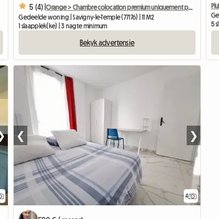
Plu
5 (4) |
Orange > Chambre colocation premium uniquement pour femme
Ge
Gedeelde woning | Savigny-le-Temple (77176) | 11 M2
5 
1 slaapplek(ke) | 3 nagte minimum
Bekyk advertensie
❯
❮
❯
4