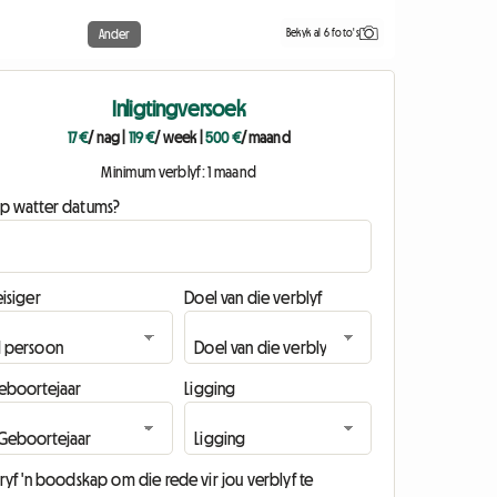
Bekyk al 6 foto's
Ander
Inligtingversoek
17 €
/ nag
|
119 €
/ week
|
500 €
/ maand
Minimum verblyf: 1 maand
p watter datums?
isiger
Doel van die verblyf
eboortejaar
Ligging
ryf 'n boodskap om die rede vir jou verblyf te