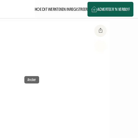
HOE DIT WERK
TEKEN IN
REGISTREER
ADVERTEER 'N VERBLYF
Ander