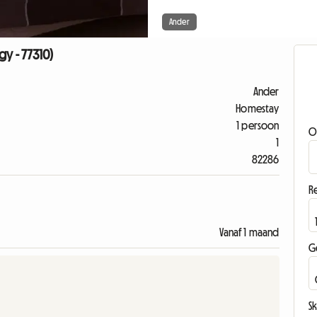
Ander
gy - 77310)
Ander
Homestay
1 persoon
O
1
82286
Re
Vanaf 1 maand
G
Sk