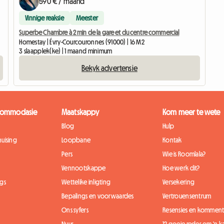
590 € / maand
Vinnige reaksie
Meester
Superbe Chambre à 2 min de la gare et du centre commercial
Homestay | Évry-Courcouronnes (91000) | 16 M2
3 slaapplek(ke) | 1 maand minimum
Bekyk advertensie
kkommodasie
Maatskappy
Kom meer te wete
Blog
Hulp
uising
Loopbane
Kontak
Pers
Wie is Roomlala?
Vennootskappe
Hoe werk dit?
gs
Wettelike inligting
Versekering
Bepalings en voorwaardes
Vertrouensentrum
Ons syfers
Resensies en komment