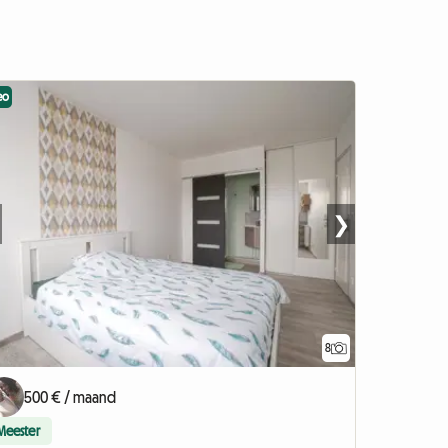
eo
❯
8
500 € / maand
Meester