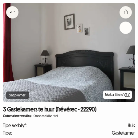
Bekyk al 8 foto's
Slaapkamer
3 Gastekamers te huur (Trévérec - 22290)
Outomatiese vertaling
-
Oorspronklike titel
Tipe verblyf:
Huis
Tipe:
Gastekamer