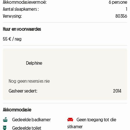
Akkommodasievermoë:
6 persone
Aantal slaapkamers :
1
Verwysing:
80356
Huur en voorwaardes
55 € / nag
Delphine
Nog geen resensies nie
Gasheer sedert:
2014
Akkommodasie
Gedeelde badkamer
Geen toegang tot die
sitkamer
Gedeelde toilet