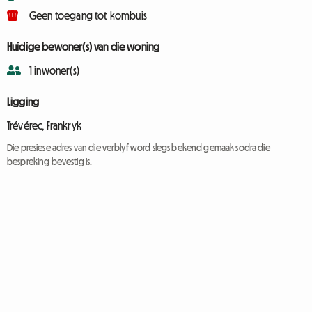
Geen toegang tot kombuis
Huidige bewoner(s) van die woning
1 inwoner(s)
Ligging
Trévérec, Frankryk
Die presiese adres van die verblyf word slegs bekend gemaak sodra die
bespreking bevestig is.