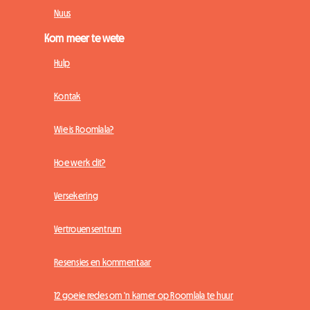
Nuus
Kom meer te wete
Hulp
Kontak
Wie is Roomlala?
Hoe werk dit?
Versekering
Vertrouensentrum
Resensies en kommentaar
12 goeie redes om 'n kamer op Roomlala te huur