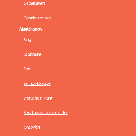
Gastekamers
Gehele wonings
Maatskappy
Blog
Loopbane
Pers
Vennootskappe
Wettelike inligting
Bepalings en voorwaardes
Ons syfers