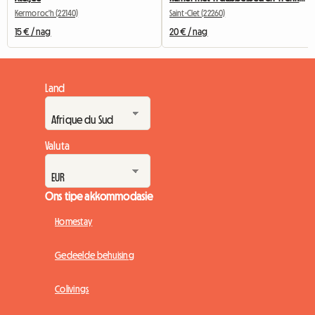
Kermoroc'h (22140)
Saint-Clet (22260)
15 € / nag
20 € / nag
Land
Valuta
Ons tipe akkommodasie
Homestay
Gedeelde behuising
Colivings