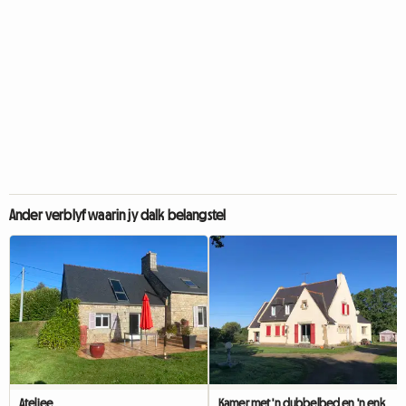
Ander verblyf waarin jy dalk belangstel
Ateljee
Kamer met 'n dubbelbed en 'n enkelbed