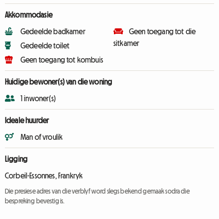
Akkommodasie
Gedeelde badkamer
Geen toegang tot die
sitkamer
Gedeelde toilet
Geen toegang tot kombuis
Huidige bewoner(s) van die woning
1 inwoner(s)
Ideale huurder
Man of vroulik
Ligging
Corbeil-Essonnes, Frankryk
Die presiese adres van die verblyf word slegs bekend gemaak sodra die
bespreking bevestig is.