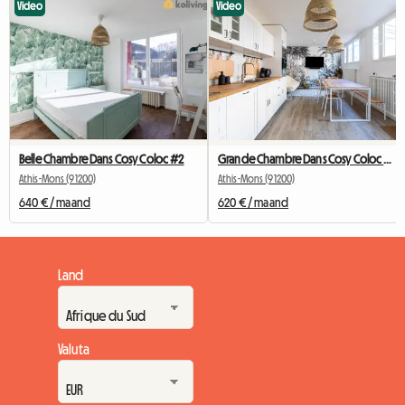
Video
Video
Belle Chambre Dans Cosy Coloc #2
Grande Chambre Dans Cosy Coloc #5 New York près d'olry
Athis-Mons (91200)
Athis-Mons (91200)
640 € / maand
620 € / maand
Land
Valuta