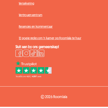
Versekering
Vertrouensentrum
Resensies en kommentaar
12 goeie redes om 'n kamer op Roomlala te huur
Sluit aan by ons gemeenskap!
© 2026 Roomlala