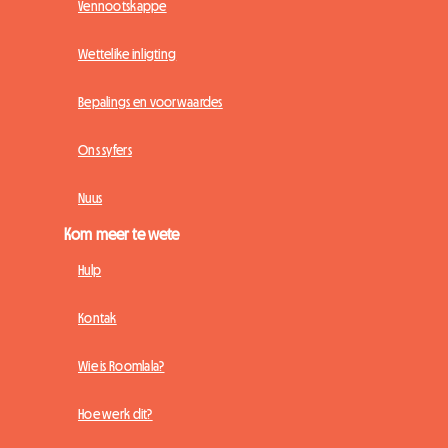
Vennootskappe
Wettelike inligting
Bepalings en voorwaardes
Ons syfers
Nuus
Kom meer te wete
Hulp
Kontak
Wie is Roomlala?
Hoe werk dit?