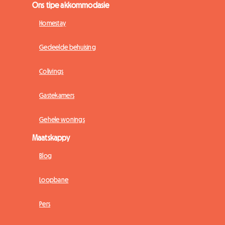
Ons tipe akkommodasie
Homestay
Gedeelde behuising
Colivings
Gastekamers
Gehele wonings
Maatskappy
Blog
Loopbane
Pers