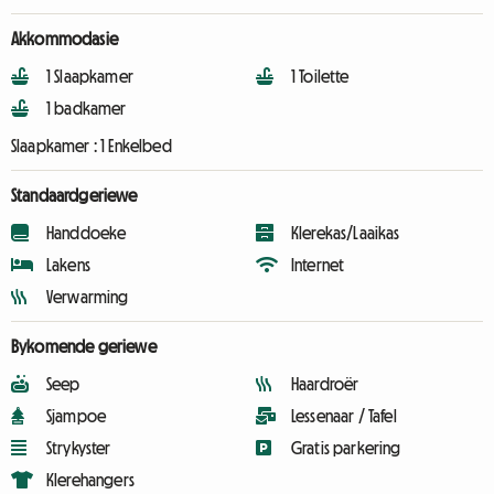
Akkommodasie
1 Slaapkamer
1 Toilette
1 badkamer
Slaapkamer :
1 Enkelbed
Standaardgeriewe
Handdoeke
Klerekas/Laaikas
Lakens
Internet
Verwarming
Bykomende geriewe
Seep
Haardroër
Sjampoe
Lessenaar / Tafel
Strykyster
Gratis parkering
Klerehangers