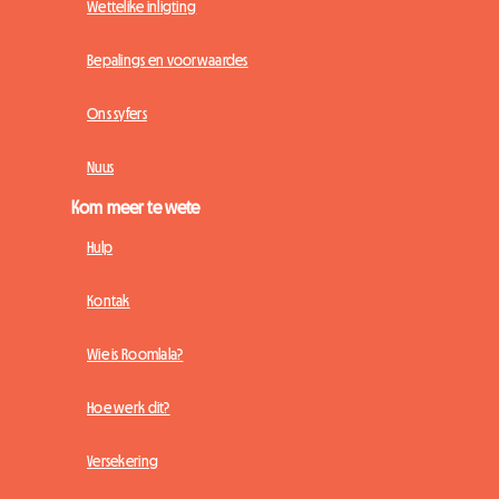
Wettelike inligting
Bepalings en voorwaardes
Ons syfers
Nuus
Kom meer te wete
Hulp
Kontak
Wie is Roomlala?
Hoe werk dit?
Versekering