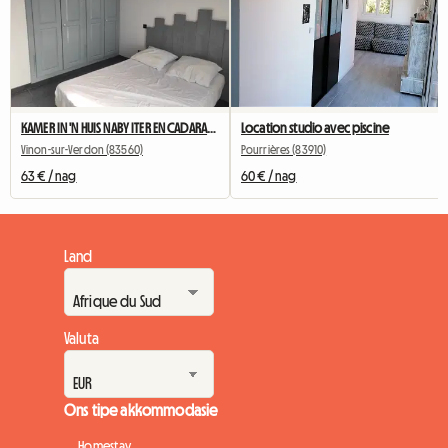
KAMER IN 'N HUIS NABY ITER EN CADARACHE
Location studio avec piscine
Vinon-sur-Verdon (83560)
Pourrières (83910)
63 € / nag
60 € / nag
Land
Valuta
Ons tipe akkommodasie
Homestay