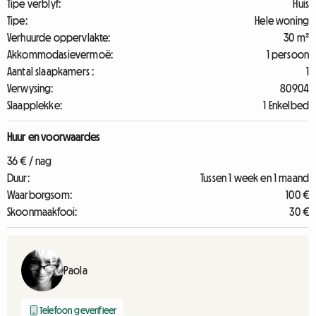
Tipe verblyf:
Huis
Tipe:
Hele woning
Verhuurde oppervlakte:
30 m²
Akkommodasievermoë:
1 persoon
Aantal slaapkamers :
1
Verwysing:
80904
Slaapplekke:
1 Enkelbed
Huur en voorwaardes
36 € / nag
Duur:
Tussen 1 week en 1 maand
Waarborgsom:
100 €
Skoonmaakfooi:
30 €
Paola
Telefoon geverifieer