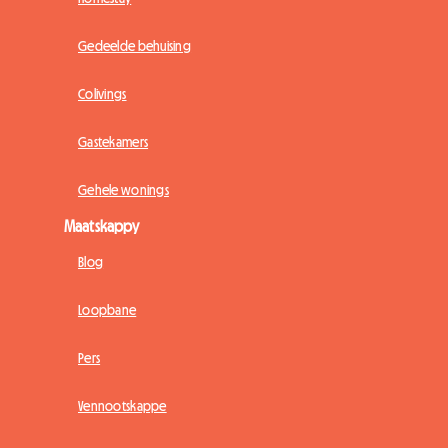
Gedeelde behuising
Colivings
Gastekamers
Gehele wonings
Maatskappy
Blog
Loopbane
Pers
Vennootskappe