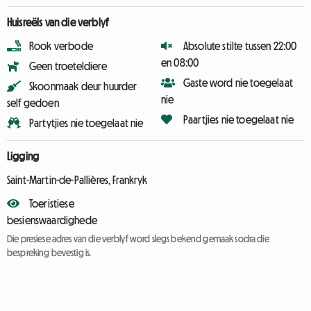
Huisreëls van die verblyf
Rook verbode
Absolute stilte tussen 22:00
en 08:00
Geen troeteldiere
Gaste word nie toegelaat
Skoonmaak deur huurder
nie
self gedoen
Paartjies nie toegelaat nie
Partytjies nie toegelaat nie
Ligging
Saint-Martin-de-Pallières, Frankryk
Toeristiese
besienswaardighede
Die presiese adres van die verblyf word slegs bekend gemaak sodra die
bespreking bevestig is.