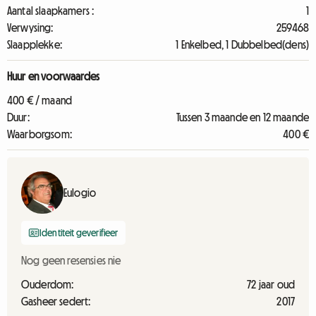
Aantal slaapkamers :
1
Verwysing:
259468
Slaapplekke:
1 Enkelbed, 1 Dubbelbed(dens)
Huur en voorwaardes
400 € / maand
Duur:
Tussen 3 maande en 12 maande
Waarborgsom:
400 €
Eulogio
Identiteit geverifieer
Nog geen resensies nie
Ouderdom:
72 jaar oud
Gasheer sedert:
2017