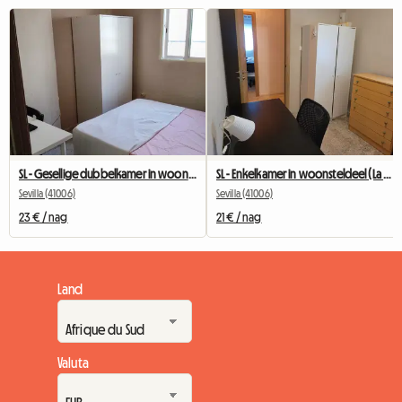
SL - Gesellige dubbelkamer in woonsteldeel (La Plata)
SL - Enkelkamer in woonsteldeel (La Plata)
Sevilla (41006)
Sevilla (41006)
23 € / nag
21 € / nag
Land
Valuta