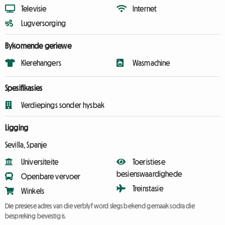
Televisie
Internet
Lugversorging
Bykomende geriewe
Klerehangers
Wasmachine
Spesifikasies
Verdiepings sonder hysbak
Ligging
Sevilla, Spanje
Universiteite
Toeristiese
besienswaardighede
Openbare vervoer
Treinstasie
Winkels
Die presiese adres van die verblyf word slegs bekend gemaak sodra die
bespreking bevestig is.