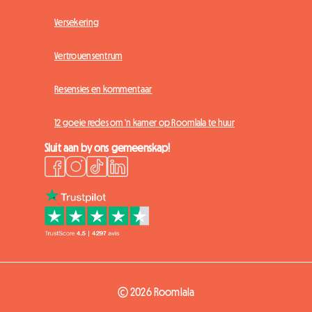
Versekering
Vertrouensentrum
Resensies en kommentaar
12 goeie redes om 'n kamer op Roomlala te huur
Sluit aan by ons gemeenskap!
© 2026 Roomlala