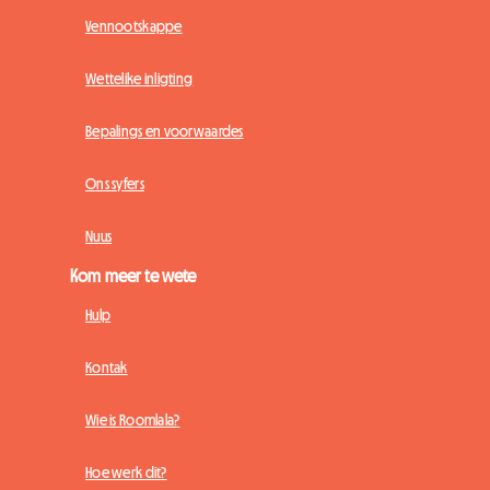
Vennootskappe
Wettelike inligting
Bepalings en voorwaardes
Ons syfers
Nuus
Kom meer te wete
Hulp
Kontak
Wie is Roomlala?
Hoe werk dit?