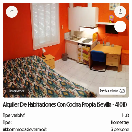
Bekyk al 6 foto's
Slaapkamer
Alquiler De Habitaciones Con Cocina Propia (Sevilla - 41011)
Tipe verblyf:
Huis
Tipe:
Homestay
Akkommodasievermoë:
3 persone