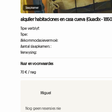
Slaapkamer
alquiler habitaciones en casa cueva (Guadix - 185
Tipe verblyf:
Tipe:
Akkommodasievermoë:
Aantal slaapkamers :
Verwysing:
Huur en voorwaardes
70 € / nag
Miguel
Nog geen resensies nie