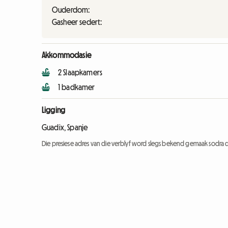
Ouderdom:
Gasheer sedert:
Akkommodasie
2 Slaapkamers
1 badkamer
Ligging
Guadix, Spanje
Die presiese adres van die verblyf word slegs bekend gemaak sodra d