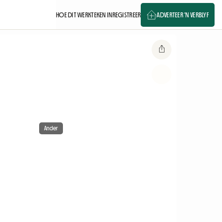
HOE DIT WERK
TEKEN IN
REGISTREER
ADVERTEER 'N VERBLYF
Ander