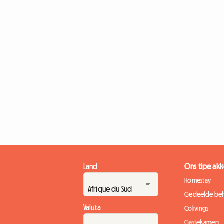
Land
Ons tipe a
Homestay
Gedeelde beh
Valuta
Colivings
Gastekamers