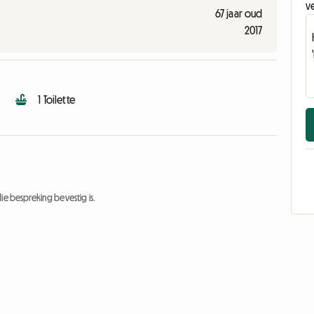
v
67 jaar oud
2017
1 Toilette
ie bespreking bevestig is.