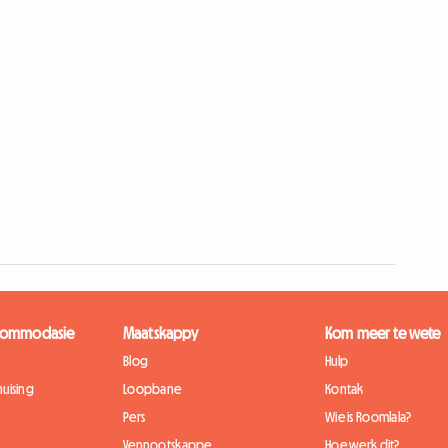
kkommodasie
Maatskappy
Kom meer te wete
Blog
Hulp
uising
Loopbane
Kontak
Pers
Wie is Roomlala?
Vennootskappe
Hoe werk dit?