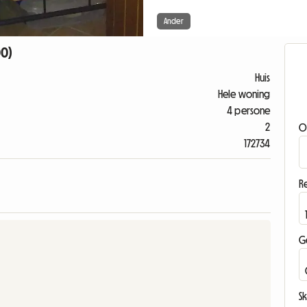
Ander
00)
Huis
Hele woning
4 persone
2
O
172734
Re
G
Sk