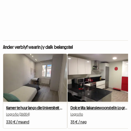
Ander verblyf waarin jy dalk belangstel
Kamer te huur langs die Universiteit van La Rioja
Dolce Vita Vakansiewoonstel in Logrono
Logroño (26004)
Logroño
330 € / maand
35 € / nag