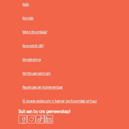
Hulp
Kontak
Wie is Roomlala?
Hoe werk dit?
Versekering
Vertrouensentrum
Resensies en kommentaar
12 goeie redes om 'n kamer op Roomlala te huur
Sluit aan by ons gemeenskap!