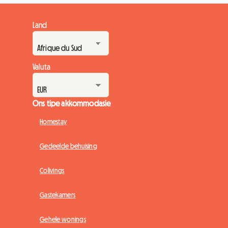
Land
Valuta
Ons tipe akkommodasie
Homestay
Gedeelde behuising
Colivings
Gastekamers
Gehele wonings