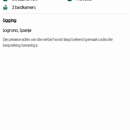
2 badkamers
Ligging
Logrono, Spanje
Die presiese adres van die verblyf word slegs bekend gemaak sodra die
bespreking bevestig is.