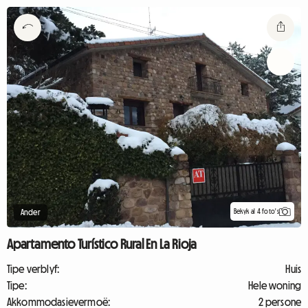
Bekyk al 4 foto's
Ander
Apartamento Turístico Rural En La Rioja
Tipe verblyf:
Huis
Tipe:
Hele woning
Akkommodasievermoë:
2 persone