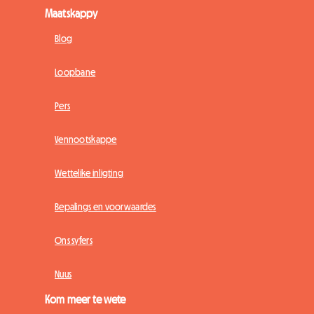
Maatskappy
Blog
Loopbane
Pers
Vennootskappe
Wettelike inligting
Bepalings en voorwaardes
Ons syfers
Nuus
Kom meer te wete