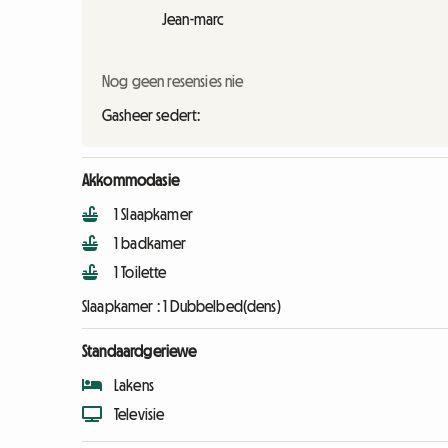
Jean-marc
Nog geen resensies nie
Gasheer sedert:
Akkommodasie
1 Slaapkamer
1 badkamer
1 Toilette
Slaapkamer :
1 Dubbelbed(dens)
Standaardgeriewe
Lakens
Televisie