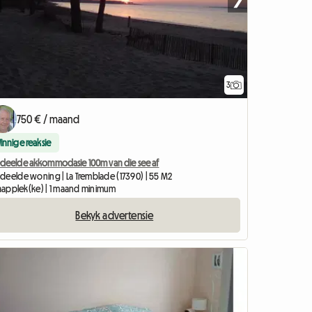
3
750 € / maand
Vinnige reaksie
deelde akkommodasie 100m van die see af
deelde woning | La Tremblade (17390) | 55 M2
slaapplek(ke) | 1 maand minimum
Bekyk advertensie