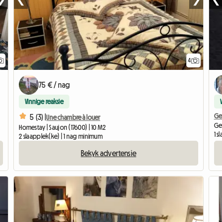
4
75 € / nag
Vinnige reaksie
Ge
5 (3) |
Une chambre à louer
Ge
Homestay | Saujon (17600) | 10 M2
1 
2 slaapplek(ke) | 1 nag minimum
Bekyk advertensie