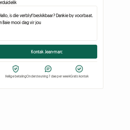
erduidelik
Kontak Jean-marc
Veilige betaling
Ondersteuning 7 dae per week
Gratis kontak