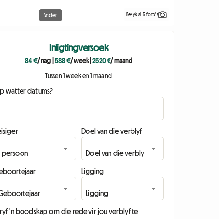
Bekyk al 5 foto's
Ander
Inligtingversoek
84 €
/ nag
|
588 €
/ week
|
2520 €
/ maand
Tussen 1 week en 1 maand
p watter datums?
isiger
Doel van die verblyf
eboortejaar
Ligging
ryf 'n boodskap om die rede vir jou verblyf te