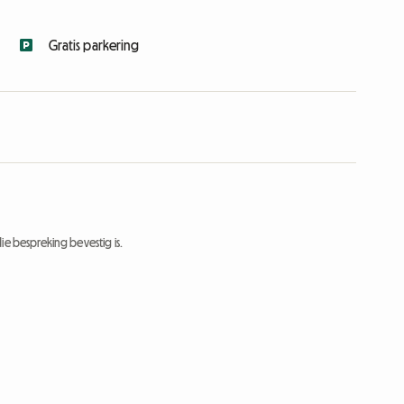
Gratis parkering
ie bespreking bevestig is.