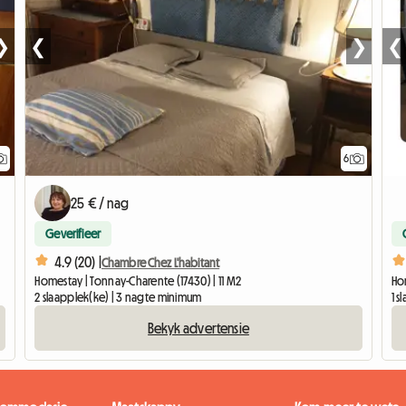
❯
❮
❯
❮
6
25 € / nag
Geverifieer
4.9 (20) |
Chambre Chez L'habitant
Homestay | Tonnay-Charente (17430) | 11 M2
Hom
2 slaapplek(ke) | 3 nagte minimum
1 
Bekyk advertensie