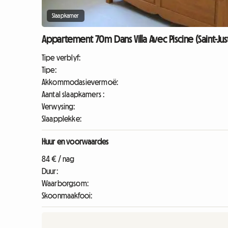
Slaapkamer
Appartement 70m Dans Villa Avec Piscine (Saint-Just
Tipe verblyf:
Tipe:
Akkommodasievermoë:
Aantal slaapkamers :
Verwysing:
Slaapplekke:
Huur en voorwaardes
84 € / nag
Duur:
Waarborgsom:
Skoonmaakfooi: