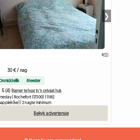
❯
4
30 € / nag
Onmiddellik
Meester
5 (4) |
Kamer te huur in 'n privaat huis
estay | Rochefort (17300) | 11 M2
slaapplek(ke) | 2 nagte minimum
Bekyk advertensie