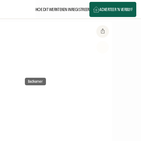
HOE DIT WERK
TEKEN IN
REGISTREER
ADVERTEER 'N VERBLYF
Badkamer