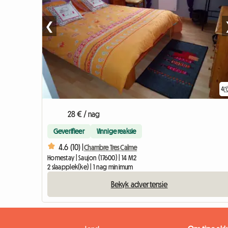
❮
4
28 € / nag
Geverifieer
Vinnige reaksie
4.6 (10) |
Chambre Tres Calme
Homestay | Saujon (17600) | 14 M2
2 slaapplek(ke) | 1 nag minimum
Bekyk advertensie