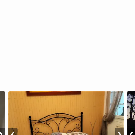
❯
❮
❯
❮