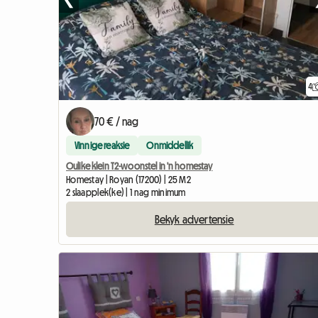
4
70 € / nag
Vinnige reaksie
Onmiddellik
Oulike klein T2-woonstel in 'n homestay
Homestay | Royan (17200) | 25 M2
2 slaapplek(ke) | 1 nag minimum
Bekyk advertensie