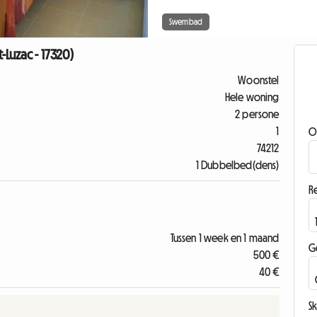
Swembad
-Luzac - 17320)
Woonstel
Hele woning
2 persone
1
O
74212
1 Dubbelbed(dens)
Re
Tussen 1 week en 1 maand
G
500 €
40 €
Sk