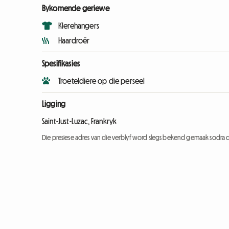
Bykomende geriewe
Klerehangers
Haardroër
Spesifikasies
Troeteldiere op die perseel
Ligging
Saint-Just-Luzac, Frankryk
Die presiese adres van die verblyf word slegs bekend gemaak sodra d