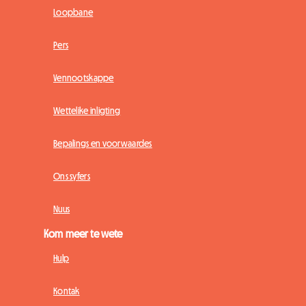
Loopbane
Pers
Vennootskappe
Wettelike inligting
Bepalings en voorwaardes
Ons syfers
Nuus
Kom meer te wete
Hulp
Kontak