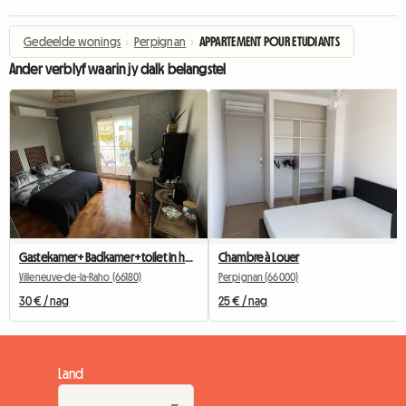
Gedeelde wonings
›
Perpignan
›
APPARTEMENT POUR ETUDIANTS
Ander verblyf waarin jy dalk belangstel
Gastekamer+Badkamer+toilet in huis by die gasheer (vriendelik)
Chambre à Louer
Villeneuve-de-la-Raho (66180)
Perpignan (66000)
30 € / nag
25 € / nag
Land