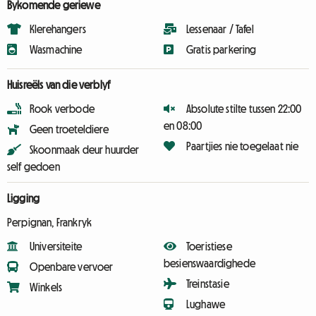
Bykomende geriewe
Klerehangers
Lessenaar / Tafel
Wasmachine
Gratis parkering
Huisreëls van die verblyf
Rook verbode
Absolute stilte tussen 22:00
en 08:00
Geen troeteldiere
Paartjies nie toegelaat nie
Skoonmaak deur huurder
self gedoen
Ligging
Perpignan, Frankryk
Universiteite
Toeristiese
besienswaardighede
Openbare vervoer
Treinstasie
Winkels
Lughawe