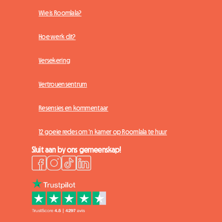
Wie is Roomlala?
Hoe werk dit?
Versekering
Vertrouensentrum
Resensies en kommentaar
12 goeie redes om 'n kamer op Roomlala te huur
Sluit aan by ons gemeenskap!