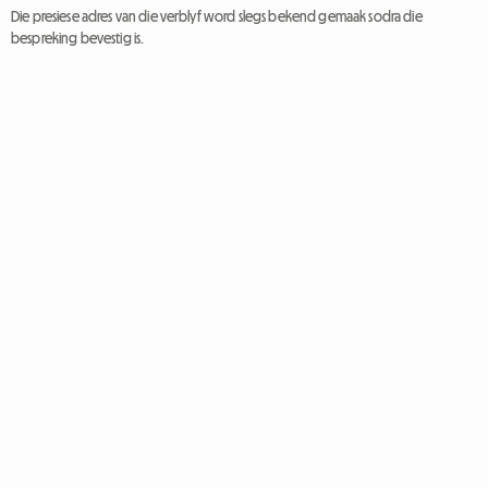
Die presiese adres van die verblyf word slegs bekend gemaak sodra die
bespreking bevestig is.