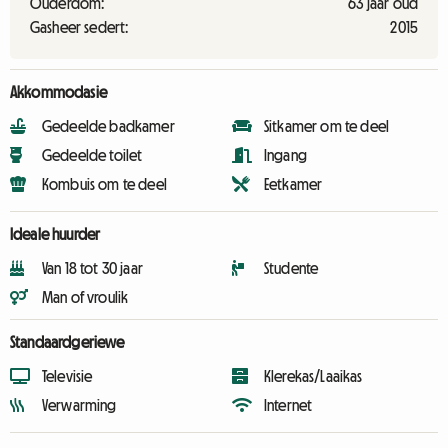
Ouderdom:
63 jaar oud
Gasheer sedert:
2015
Akkommodasie
Gedeelde badkamer
Sitkamer om te deel
Gedeelde toilet
Ingang
Kombuis om te deel
Eetkamer
Ideale huurder
Van 18 tot 30 jaar
Studente
Man of vroulik
Standaardgeriewe
Televisie
Klerekas/Laaikas
Verwarming
Internet