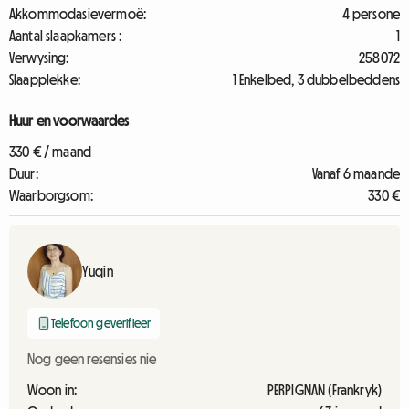
Akkommodasievermoë:
4 persone
Aantal slaapkamers :
1
Verwysing:
258072
Slaapplekke:
1 Enkelbed, 3 dubbelbeddens
Huur en voorwaardes
330 € / maand
Duur:
Vanaf 6 maande
Waarborgsom:
330 €
Yuqin
Telefoon geverifieer
Nog geen resensies nie
Woon in:
PERPIGNAN (Frankryk)