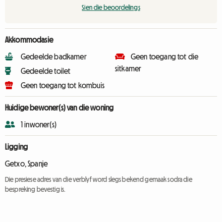
Sien die beoordelings
Akkommodasie
Gedeelde badkamer
Geen toegang tot die
sitkamer
Gedeelde toilet
Geen toegang tot kombuis
Huidige bewoner(s) van die woning
1 inwoner(s)
Ligging
Getxo, Spanje
Die presiese adres van die verblyf word slegs bekend gemaak sodra die
bespreking bevestig is.