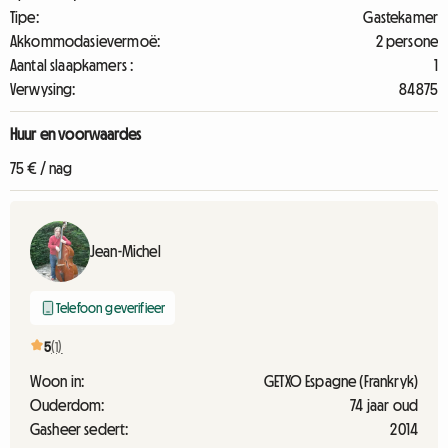
Tipe:
Gastekamer
Akkommodasievermoë:
2 persone
Aantal slaapkamers :
1
Verwysing:
84875
Huur en voorwaardes
75 € / nag
Jean-Michel
Telefoon geverifieer
5
(1)
Woon in:
GETXO Espagne (Frankryk)
Ouderdom:
74 jaar oud
Gasheer sedert:
2014