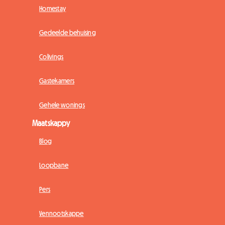
Homestay
Gedeelde behuising
Colivings
Gastekamers
Gehele wonings
Maatskappy
Blog
Loopbane
Pers
Vennootskappe