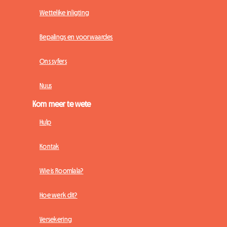
Wettelike inligting
Bepalings en voorwaardes
Ons syfers
Nuus
Kom meer te wete
Hulp
Kontak
Wie is Roomlala?
Hoe werk dit?
Versekering