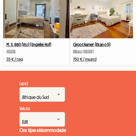
Pl. 3. 880 (W.c) (Engelse Hof)
Groot Kamer (Elcano 5)
48008
Bilbao (48008)
35 € / nag
750 € / maand
Land
Valuta
Ons tipe akkommodasie