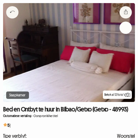
Bekyk al 12 foto's
Slaapkamer
Bed en Ontbyt te huur in Bilbao/Getxo (Getxo - 48993)
Outomatiese vertaling
-
Oorspronklike titel
5
1
Tipe verblyf:
Woonstel