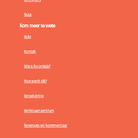
Nuus
Kom meer te wete
Hulp
Kontak
Wie is Roomlala?
Hoe werk dit?
Versekering
Vertrouensentrum
Resensies en kommentaar