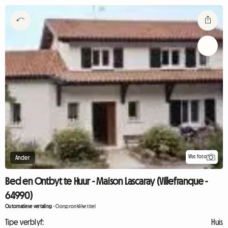
Wys foto
Ander
Bed en Ontbyt te Huur - Maison Lascaray (Villefranque -
64990)
Outomatiese vertaling
-
Oorspronklike titel
Tipe verblyf:
Huis