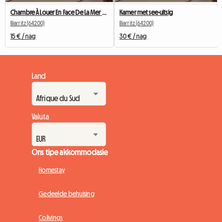
Chambre À Louer En Face De La Mer Biarritz Centre Ville
Kamer met see-uitsig
Biarritz (64200)
Biarritz (64200)
15 € / nag
30 € / nag
Land
Valuta
Ons tipe akkommodasie
Homestay
Gedeelde behuising
Colivings