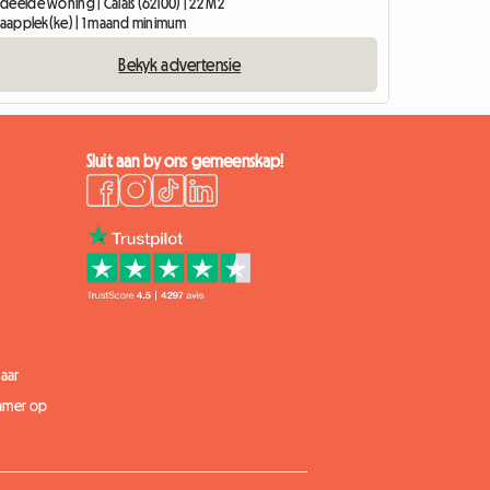
deelde woning | Calais (62100) | 22 M2
slaapplek(ke) | 1 maand minimum
Bekyk advertensie
Sluit aan by ons gemeenskap!
aar
kamer op