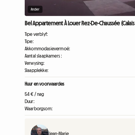
Ander
Bel Appartement À Louer Rez-De-Chaussée (Calais 
Tipe verblyf:
Tipe:
Akkommodasievermoë:
Aantal slaapkamers :
Verwysing:
Slaapplekke:
Huur en voorwaardes
54 € / nag
Duur:
Waarborgsom:
Jean-Marie