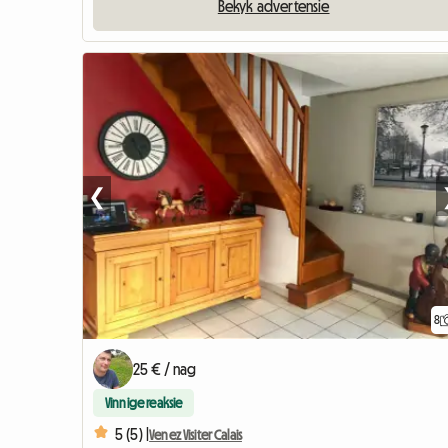
Bekyk advertensie
❮
8
25 € / nag
Vinnige reaksie
5 (5) |
Venez Visiter Calais