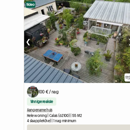
Video
❮
17
100 € / nag
Vinnige reaksie
Aangename huis
Hele woning | Calais (62100) | 55 M2
4 slaapplek(ke) | 1 nag minimum