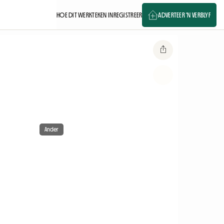
HOE DIT WERK
TEKEN IN
REGISTREER
ADVERTEER 'N VERBLYF
Ander