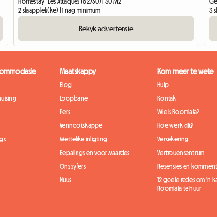
Homestay | Les Attaques (62730) | 30 M2
Ge
2 slaapplek(ke) | 1 nag minimum
3 
Bekyk advertensie
kkommodasie
Maatskappy
Kom meer te wete
Blog
Hulp
uising
Loopbane
Kontak
Pers
Wie is Roomlala?
Vennootskappe
Hoe werk dit?
gs
Wettelike inligting
Versekering
Bepalings en voorwaardes
Vertrouensentrum
Ons syfers
Resensies en komment
Nuus
12 goeie redes om 'n 
Roomlala te huur