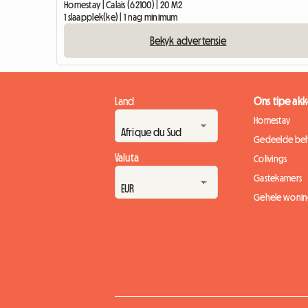
Homestay | Calais (62100) | 20 M2
1 slaapplek(ke) | 1 nag minimum
Bekyk advertensie
Land
Ons tipe a
Homestay
Gedeelde beh
Valuta
Colivings
Gastekamers
Gehele wonin