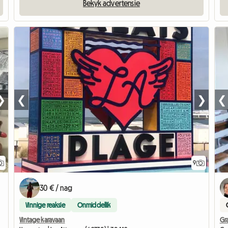
Bekyk advertensie
❯
❮
❯
❮
9
30 € / nag
Vinnige reaksie
Onmiddellik
Vintage karavaan
Gr