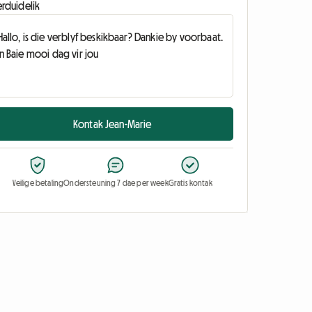
erduidelik
Kontak Jean-Marie
Veilige betaling
Ondersteuning 7 dae per week
Gratis kontak