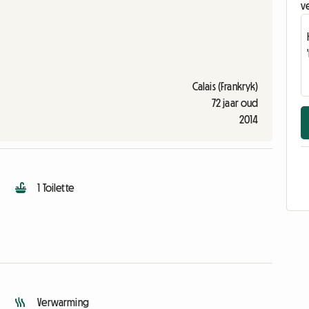
v
Calais (Frankryk)
72 jaar oud
2014
1 Toilette
Verwarming