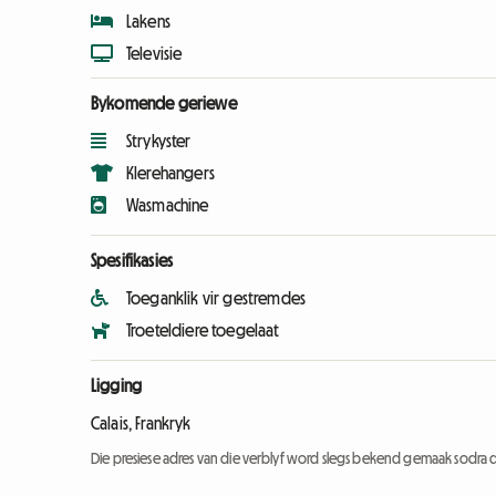
Lakens
Televisie
Bykomende geriewe
Strykyster
Klerehangers
Wasmachine
Spesifikasies
Toeganklik vir gestremdes
Troeteldiere toegelaat
Ligging
Calais, Frankryk
Die presiese adres van die verblyf word slegs bekend gemaak sodra d