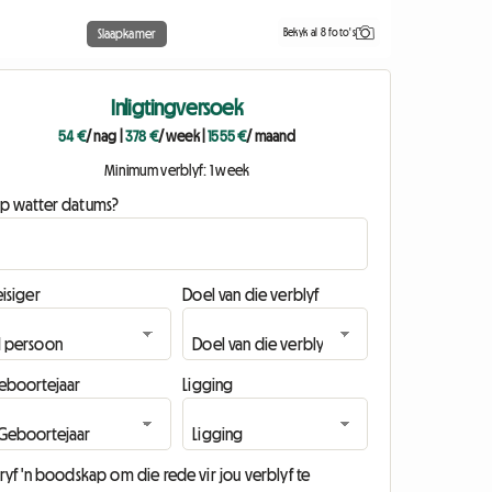
Bekyk al 8 foto's
Slaapkamer
Inligtingversoek
54 €
/ nag
|
378 €
/ week
|
1555 €
/ maand
Minimum verblyf: 1 week
p watter datums?
isiger
Doel van die verblyf
eboortejaar
Ligging
ryf 'n boodskap om die rede vir jou verblyf te