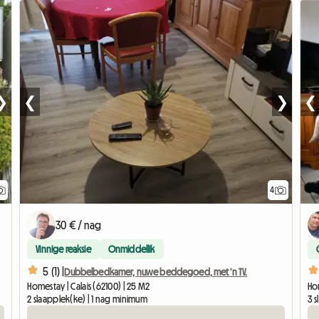
❯
❮
❯
❮
4
30 € / nag
Vinnige reaksie
Onmiddellik
5 (1) |
Dubbelbedkamer, nuwe beddegoed, met 'n TV.
Homestay | Calais (62100) | 25 M2
Hom
2 slaapplek(ke) | 1 nag minimum
3 