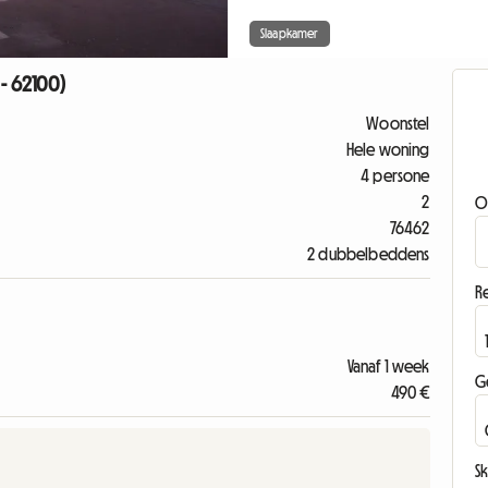
Slaapkamer
- 62100)
Woonstel
Hele woning
4 persone
2
O
76462
2 dubbelbeddens
Re
Vanaf 1 week
G
490 €
Sk