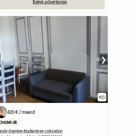
Bekyk advertensie
❯
4
420 € / maand
Ontdek dit
ande chambre étudiante en colocation