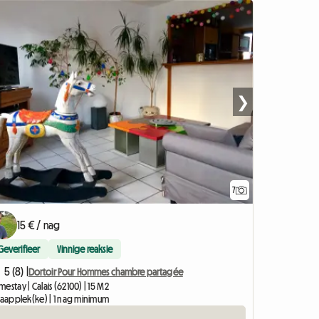
❯
7
15 € / nag
Geverifieer
Vinnige reaksie
5 (8) |
Dortoir Pour Hommes chambre partagée
estay | Calais (62100) | 15 M2
slaapplek(ke) | 1 nag minimum