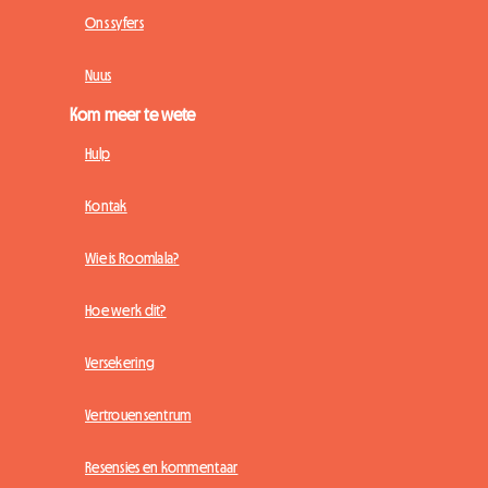
Ons syfers
Nuus
Kom meer te wete
Hulp
Kontak
Wie is Roomlala?
Hoe werk dit?
Versekering
Vertrouensentrum
Resensies en kommentaar