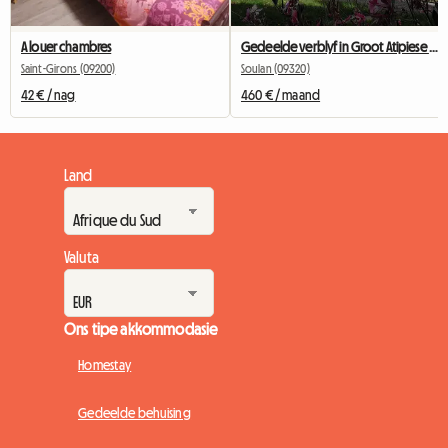
A louer chambres
Gedeelde verblyf in Groot Atipiese Huis
Saint-Girons (09200)
Soulan (09320)
42 € / nag
460 € / maand
Land
Valuta
Ons tipe akkommodasie
Homestay
Gedeelde behuising