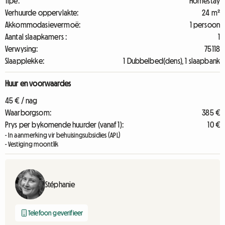
Tipe:
Homestay
Verhuurde oppervlakte:
24 m²
Akkommodasievermoë:
1 persoon
Aantal slaapkamers :
1
Verwysing:
75118
Slaapplekke:
1 Dubbelbed(dens), 1 slaapbank
Huur en voorwaardes
45 € / nag
Waarborgsom:
385 €
Prys per bykomende huurder (vanaf 1):
10 €
- In aanmerking vir behuisingsubsidies (APL)
- Vestiging moontlik
Stéphanie
Telefoon geverifieer