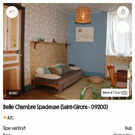
Bekyk al 7 foto's
Ander
Belle Chambre Spacieuse (Saint-Girons - 09200)
4.7
3
Tipe verblyf:
Huis