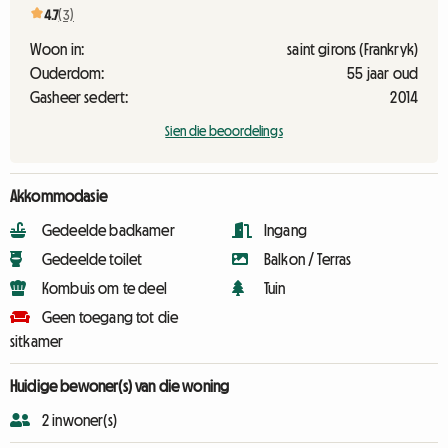
4.7
(3)
Woon in:
saint girons (Frankryk)
Ouderdom:
55 jaar oud
Gasheer sedert:
2014
Sien die beoordelings
Akkommodasie
Gedeelde badkamer
Ingang
Gedeelde toilet
Balkon / Terras
Kombuis om te deel
Tuin
Geen toegang tot die
sitkamer
Huidige bewoner(s) van die woning
2 inwoner(s)