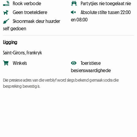
Rook verbode
Partytjies nie toegelaat nie
Geen troeteldiere
Absolute stilte tussen 22:00
en 08:00
Skoonmaak deur huurder
self gedoen
Ligging
Saint-Girons, Frankryk
Winkels
Toeristiese
besienswaardighede
Die presiese adres van die verblyf word slegs bekend gemaak sodra die
bespreking bevestig is.