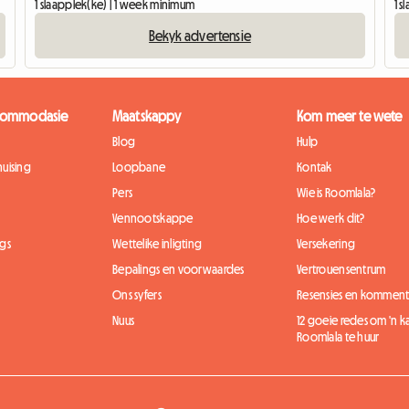
1 slaapplek(ke) | 1 week minimum
1 
Bekyk advertensie
kkommodasie
Maatskappy
Kom meer te wete
Blog
Hulp
uising
Loopbane
Kontak
Pers
Wie is Roomlala?
Vennootskappe
Hoe werk dit?
gs
Wettelike inligting
Versekering
Bepalings en voorwaardes
Vertrouensentrum
Ons syfers
Resensies en komment
Nuus
12 goeie redes om 'n 
Roomlala te huur