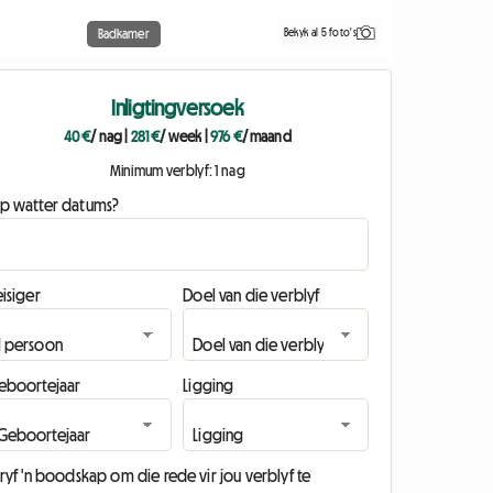
Bekyk al 5 foto's
Badkamer
Inligtingversoek
40 €
/ nag
|
281 €
/ week
|
976 €
/ maand
Minimum verblyf: 1 nag
p watter datums?
isiger
Doel van die verblyf
eboortejaar
Ligging
ryf 'n boodskap om die rede vir jou verblyf te