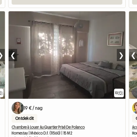
❯
❮
❯
❮
10
19 € / nag
Ontdek dit
Chambre à Louer Au Quartier Prisé De Polanco
Ac
Homestay | México D.F. (11560) | 15 M2
Hom