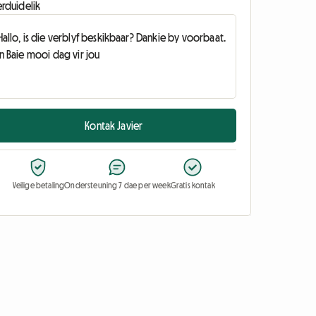
erduidelik
Kontak Javier
Veilige betaling
Ondersteuning 7 dae per week
Gratis kontak