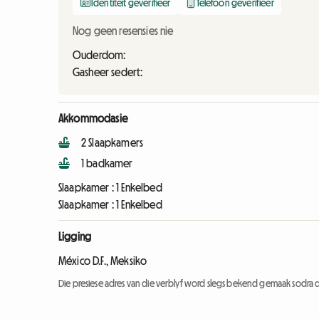
Identiteit geverifieer
Telefoon geverifieer
Nog geen resensies nie
Ouderdom:
Gasheer sedert:
Akkommodasie
2 Slaapkamers
1 badkamer
Slaapkamer :
1 Enkelbed
Slaapkamer :
1 Enkelbed
Ligging
México D.F., Meksiko
Die presiese adres van die verblyf word slegs bekend gemaak sodra d