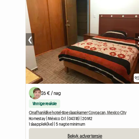
❮
9
26 € / nag
Vinnige reaksie
Onafhanklike hotel-tipe slaapkamer Coyoacan, Mexico City
Homestay | México D.F. (04318) | 20 M2
1 slaapplek(ke) | 5 nagte minimum
Bekyk advertensie