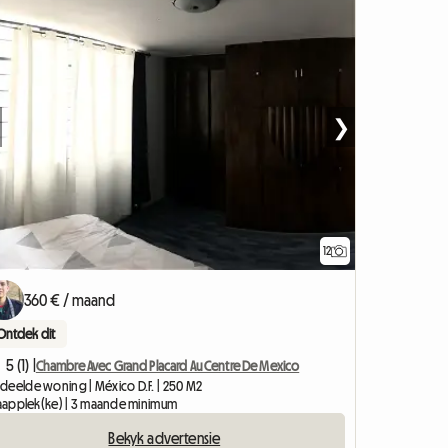
❯
12
360 € / maand
Ontdek dit
5 (1) |
Chambre Avec Grand Placard Au Centre De Mexico
deelde woning | México D.F. | 250 M2
slaapplek(ke) | 3 maande minimum
Bekyk advertensie