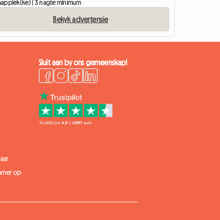
slaapplek(ke) | 3 nagte minimum
Bekyk advertensie
Sluit aan by ons gemeenskap!
aar
kamer op