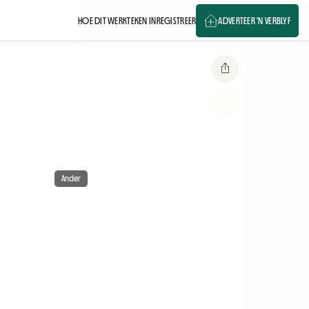
HOE DIT WERK
TEKEN IN
REGISTREER
ADVERTEER 'N VERBLYF
Ander