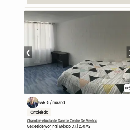
❮
10
355 € / maand
Ontdek dit
Chambre étudiante Dans Le Centre De Mexico
Gedeelde woning | México D.F. | 250 M2