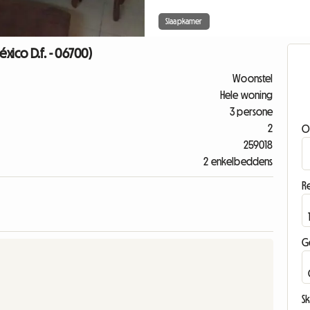
Slaapkamer
xico D.f. - 06700)
Woonstel
Hele woning
3 persone
2
O
259018
2 enkelbeddens
Re
G
Sk