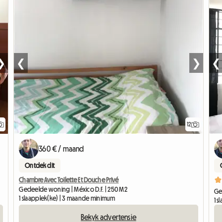
❯
❮
❯
❮
12
360 € / maand
Ontdek dit
Chambre Avec Toilette Et Douche Privé
Gedeelde woning | México D.F. | 250 M2
Ge
1 slaapplek(ke) | 3 maande minimum
1 
Bekyk advertensie