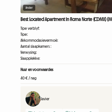
Ander
Best Located Apartment In Roma Norte (CDMX) (Mé
Tipe verblyf:
Tipe:
Akkommodasievermoë:
Aantal slaapkamers :
Verwysing:
Slaapplekke:
Huur en voorwaardes
40 € / nag
Javier