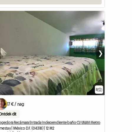
❯
8
17 € / nag
Ontdek dit
ogedora Recámara Entrada Independiente baño CU UNAM Metro
estay | México D.F. (04318) | 12 M2