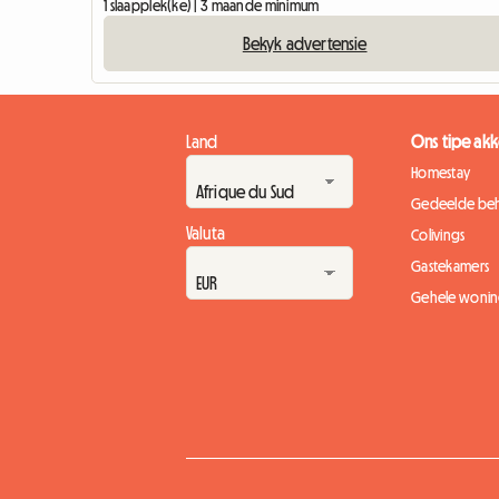
1 slaapplek(ke) | 3 maande minimum
Bekyk advertensie
Land
Ons tipe a
Homestay
Gedeelde beh
Valuta
Colivings
Gastekamers
Gehele wonin