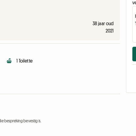
v
38 jaar oud
2021
1 Toilette
ie bespreking bevestig is.