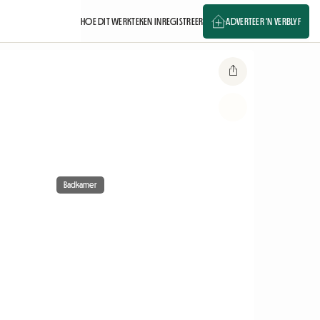
HOE DIT WERK
TEKEN IN
REGISTREER
ADVERTEER 'N VERBLYF
Badkamer