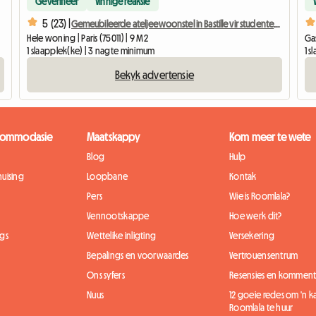
Geverifieer
Vinnige reaksie
5 (23) |
Gemeubileerde ateljeewoonstel in Bastille vir studente, interns of sakereisigers.
Hele woning | Paris (75011) | 9 M2
Ga
1 slaapplek(ke) | 3 nagte minimum
1 
Bekyk advertensie
kkommodasie
Maatskappy
Kom meer te wete
Blog
Hulp
uising
Loopbane
Kontak
Pers
Wie is Roomlala?
Vennootskappe
Hoe werk dit?
gs
Wettelike inligting
Versekering
Bepalings en voorwaardes
Vertrouensentrum
Ons syfers
Resensies en komment
Nuus
12 goeie redes om 'n 
Roomlala te huur