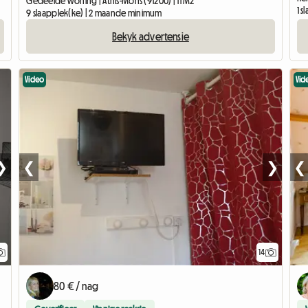
Gedeelde woning | Athis-Mons (91200) | 11 M2
1 
9 slaapplek(ke) | 2 maande minimum
Bekyk advertensie
Video
Vid
❯
❮
❯
❮
14
80 € / nag