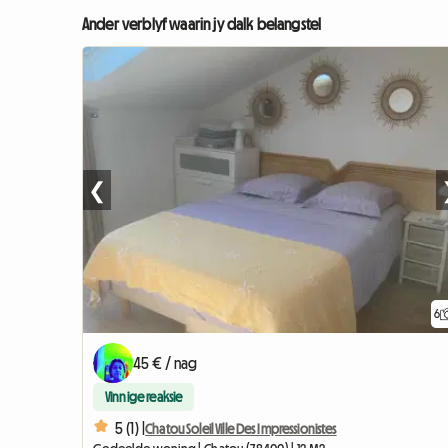
Ander verblyf waarin jy dalk belangstel
❮
6
45 € / nag
Vinnige reaksie
5 (1) |
Chatou Soleil Ville Des Impressionistes