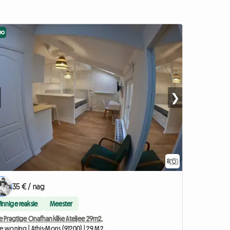
eo
❯
8
35 € / nag
Vinnige reaksie
Meester
e Pragtige Onafhanklike Ateljee 29m2,
e woning | Athis-Mons (91200) | 29 M2