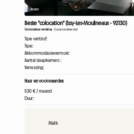
Ander
Beste "colocation" (Issy-Les-Moulineaux - 92130)
Outomatiese vertaling
-
Oorspronklike titel
Tipe verblyf:
Tipe:
Akkommodasievermoë:
Aantal slaapkamers :
Verwysing:
Huur en voorwaardes
530 € / maand
Duur:
Malik