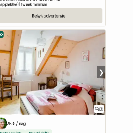
slaapplek(ke) | 1 week minimum
Bekyk advertensie
eo
❯
32
35 € / nag