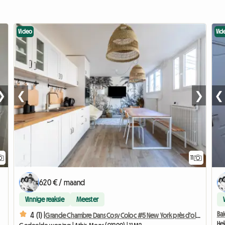
Video
Vid
❯
❮
❯
❮
11
620 € / maand
Vinnige reaksie
Meester
Bai
4 (1) |
Grande Chambre Dans Cosy Coloc #5 New York près d'olry
Hel