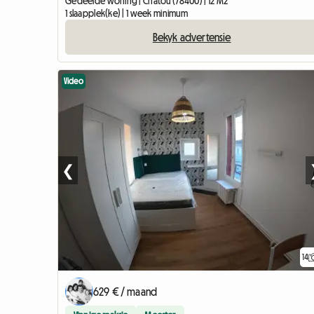
Gedeelde woning | Chatou (78400) | 12 M2
1 slaapplek(ke) | 1 week minimum
Bekyk advertensie
Video
❮
14
629 € / maand