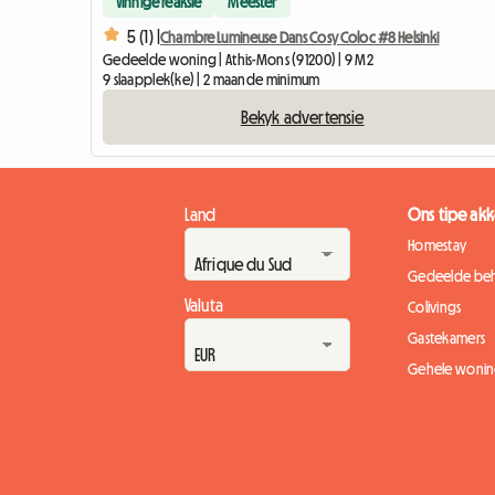
Vinnige reaksie
Meester
5 (1) |
Chambre Lumineuse Dans Cosy Coloc #8 Helsinki
Gedeelde woning | Athis-Mons (91200) | 9 M2
9 slaapplek(ke) | 2 maande minimum
Bekyk advertensie
Land
Ons tipe a
Homestay
Gedeelde beh
Valuta
Colivings
Gastekamers
Gehele wonin