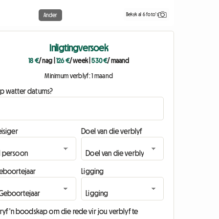
Bekyk al 6 foto's
Ander
Inligtingversoek
18 €
/ nag
|
126 €
/ week
|
530 €
/ maand
Minimum verblyf: 1 maand
p watter datums?
isiger
Doel van die verblyf
eboortejaar
Ligging
ryf 'n boodskap om die rede vir jou verblyf te