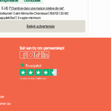
Vinnige reaksie
Onmiddellik
5 (4) |
"Chambre dans une maison pleine de vie".
stekamer | Saint-Rémy-lès-Chevreuse (78470) | 20 M2
slaapplek(ke) | 2 nagte minimum
Bekyk advertensie
Sluit aan by ons gemeenskap!
aar
kamer op