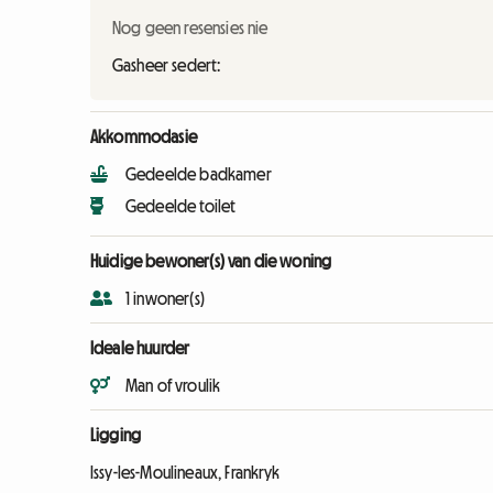
Nog geen resensies nie
Gasheer sedert:
Akkommodasie
Gedeelde badkamer
Gedeelde toilet
Huidige bewoner(s) van die woning
1 inwoner(s)
Ideale huurder
Man of vroulik
Ligging
Issy-les-Moulineaux, Frankryk