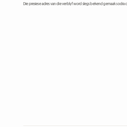
Die presiese adres van die verblyf word slegs bekend gemaak sodra d