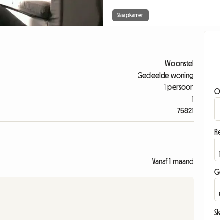
Slaapkamer
Woonstel
Gedeelde woning
1 persoon
O
1
75821
Re
Vanaf 1 maand
G
Sk