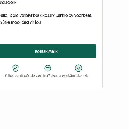
erduidelik
Kontak Malik
Veilige betaling
Ondersteuning 7 dae per week
Gratis kontak