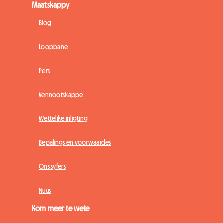
Maatskappy
Blog
Loopbane
Pers
Vennootskappe
Wettelike inligting
Bepalings en voorwaardes
Ons syfers
Nuus
Kom meer te wete