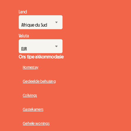
Land
Valuta
Ons tipe akkommodasie
Homestay
Gedeelde behuising
Colivings
Gastekamers
Gehele wonings