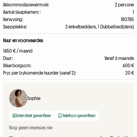
Akkommodasievermoë:
2 persone
Aantal slaapkamers :
1
Verwysing:
180785
Slaapplekke:
2 enkelbeddens, 1 Dubbelbed(dens)
Huur en voorwaardes
1450 € / maand
Duur:
Vanaf 6 maande
Waarborgsom:
600 €
Prys per bykomende huurder (vanaf 2):
20 €
Sophie
Identiteit geverifieer
Telefoon geverifieer
Nog geen resensies nie