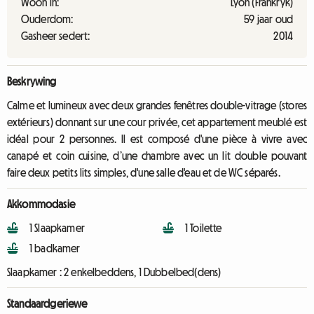
Woon in:
Lyon (Frankryk)
Ouderdom:
59 jaar oud
Gasheer sedert:
2014
Beskrywing
Calme et lumineux avec deux grandes fenêtres double-vitrage (stores
extérieurs) donnant sur une cour privée, cet appartement meublé est
idéal pour 2 personnes. Il est composé d'une pièce à vivre avec
canapé et coin cuisine, d’une chambre avec un lit double pouvant
faire deux petits lits simples, d'une salle d'eau et de WC séparés.
Akkommodasie
1 Slaapkamer
1 Toilette
1 badkamer
Slaapkamer :
2 enkelbeddens, 1 Dubbelbed(dens)
Standaardgeriewe