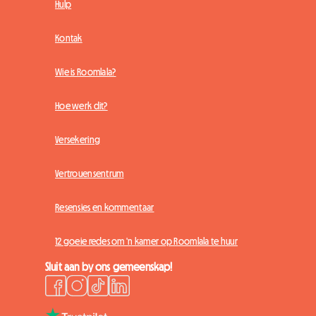
Hulp
Kontak
Wie is Roomlala?
Hoe werk dit?
Versekering
Vertrouensentrum
Resensies en kommentaar
12 goeie redes om 'n kamer op Roomlala te huur
Sluit aan by ons gemeenskap!