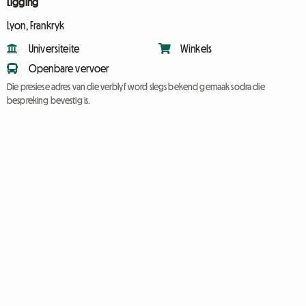
Ligging
Lyon, Frankryk
Universiteite
Winkels
Openbare vervoer
Die presiese adres van die verblyf word slegs bekend gemaak sodra die
bespreking bevestig is.