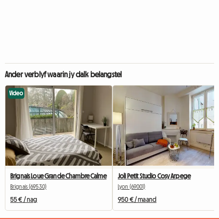
Ander verblyf waarin jy dalk belangstel
Video
Brignais Loue Grande Chambre Calme
Joli Petit Studio Cosy Arpege
Brignais (69530)
Lyon (69001)
55 € / nag
950 € / maand