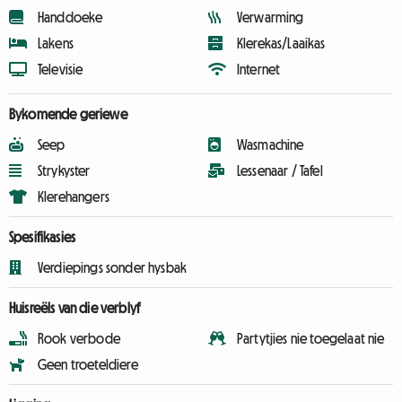
Handdoeke
Verwarming
Lakens
Klerekas/Laaikas
Televisie
Internet
Bykomende geriewe
Seep
Wasmachine
Strykyster
Lessenaar / Tafel
Klerehangers
Spesifikasies
Verdiepings sonder hysbak
Huisreëls van die verblyf
Rook verbode
Partytjies nie toegelaat nie
Geen troeteldiere