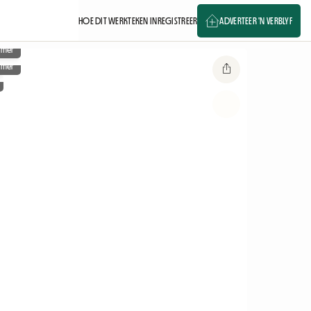
HOE DIT WERK
TEKEN IN
REGISTREER
ADVERTEER 'N VERBLYF
amer
amer