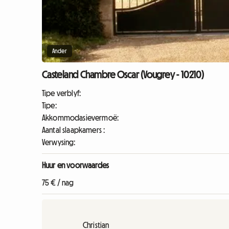
Ander
Casteland Chambre Oscar (Vougrey - 10210)
Tipe verblyf:
Tipe:
Akkommodasievermoë:
Aantal slaapkamers :
Verwysing:
Huur en voorwaardes
75 € / nag
Christian