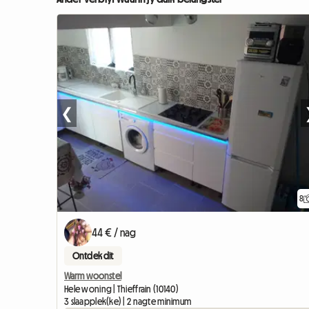
❮
8
44 € / nag
Ontdek dit
Warm woonstel
Hele woning | Thieffrain (10140)
3 slaapplek(ke) | 2 nagte minimum