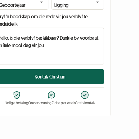
ryf 'n boodskap om die rede vir jou verblyf te
erduidelik
Kontak Christian
Veilige betaling
Ondersteuning 7 dae per week
Gratis kontak