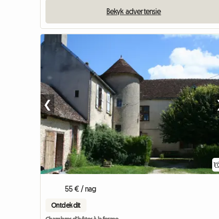
Bekyk advertensie
❮
1
55 € / nag
Ontdek dit