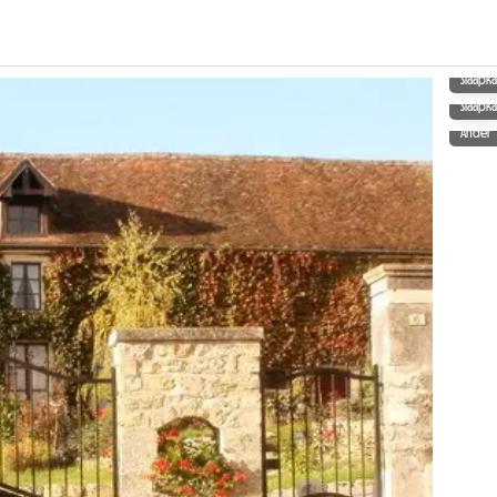
Slaapk
Slaapk
Ander