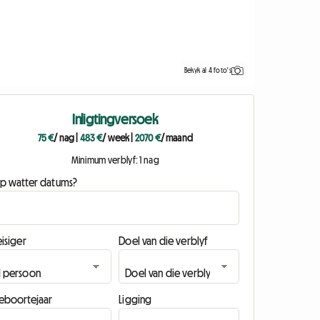
Bekyk al 4 foto's
Inligtingversoek
75 €
/ nag
|
483 €
/ week
|
2070 €
/ maand
Minimum verblyf: 1 nag
p watter datums?
isiger
Doel van die verblyf
eboortejaar
Ligging