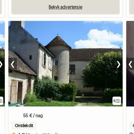
Bekyk advertensie
❯
❮
❯
❮
8
Bekyk die advertensie
55 € / nag
Ontdek dit