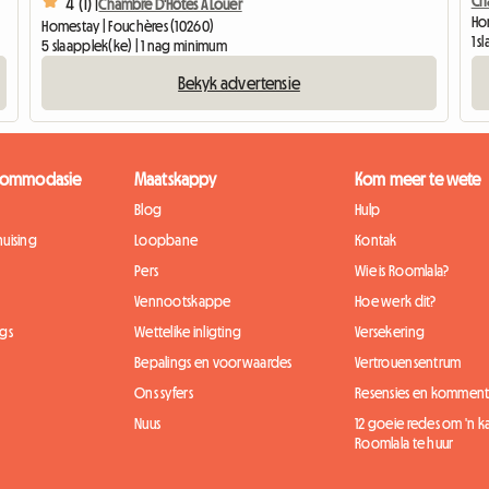
Ch
4 (1) |
Chambre D'Hôtes À Louer
Hom
Homestay | Fouchères (10260)
1 
5 slaapplek(ke) | 1 nag minimum
Bekyk advertensie
kkommodasie
Maatskappy
Kom meer te wete
Blog
Hulp
uising
Loopbane
Kontak
Pers
Wie is Roomlala?
Vennootskappe
Hoe werk dit?
gs
Wettelike inligting
Versekering
Bepalings en voorwaardes
Vertrouensentrum
Ons syfers
Resensies en komment
Nuus
12 goeie redes om 'n 
Roomlala te huur