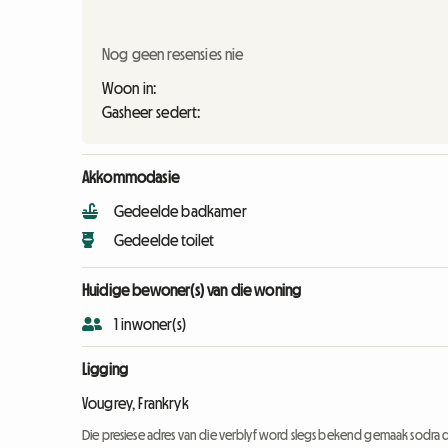
Nog geen resensies nie
Woon in:
Gasheer sedert:
Akkommodasie
Gedeelde badkamer
Gedeelde toilet
Huidige bewoner(s) van die woning
1 inwoner(s)
Ligging
Vougrey, Frankryk
Die presiese adres van die verblyf word slegs bekend gemaak sodra d