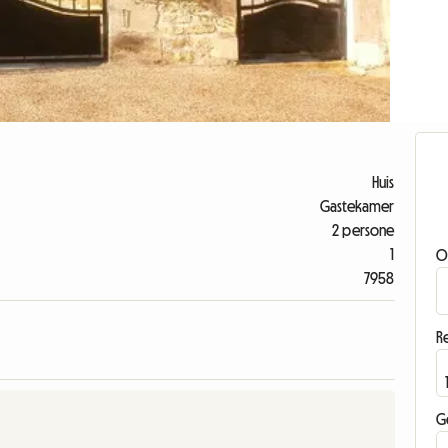
Huis
Gastekamer
2 persone
1
O
7958
Re
G