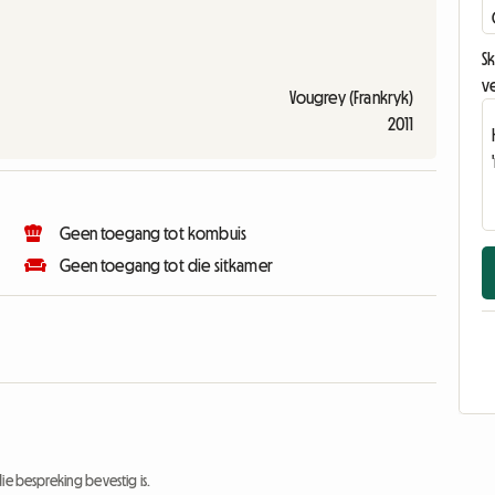
Sk
v
Vougrey (Frankryk)
2011
Geen toegang tot kombuis
Geen toegang tot die sitkamer
ie bespreking bevestig is.