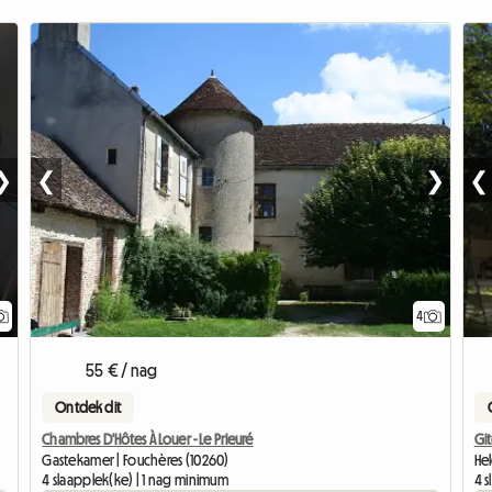
❯
❮
❯
❮
4
55 € / nag
Ontdek dit
Chambres D'Hôtes À Louer - Le Prieuré
Git
Gastekamer | Fouchères (10260)
He
4 slaapplek(ke) | 1 nag minimum
4 