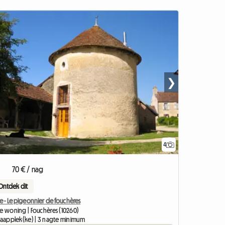
❯
4
70 € / nag
Ontdek dit
e - Le pigeonnier de fouchères
le woning | Fouchères (10260)
slaapplek(ke) | 3 nagte minimum