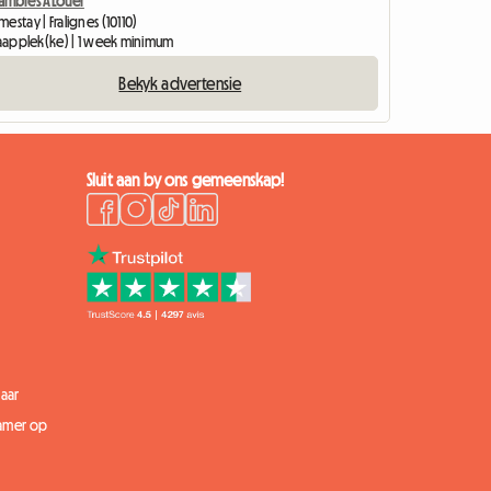
ambres À Louer
estay | Fralignes (10110)
slaapplek(ke) | 1 week minimum
Bekyk advertensie
Sluit aan by ons gemeenskap!
aar
kamer op