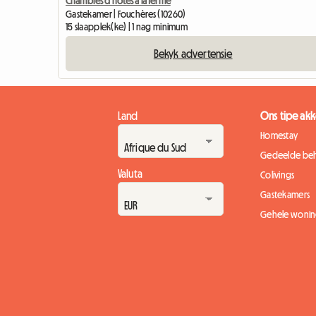
Chambres d'hôtes à la ferme
Gastekamer | Fouchères (10260)
15 slaapplek(ke) | 1 nag minimum
Bekyk advertensie
Land
Ons tipe a
Homestay
Gedeelde beh
Valuta
Colivings
Gastekamers
Gehele wonin