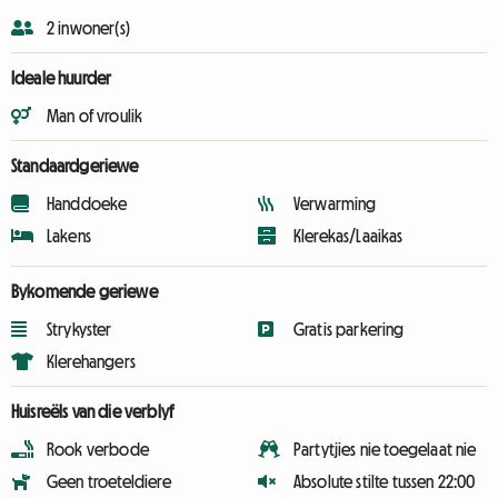
2 inwoner(s)
Ideale huurder
Man of vroulik
Standaardgeriewe
Handdoeke
Verwarming
Lakens
Klerekas/Laaikas
Bykomende geriewe
Strykyster
Gratis parkering
Klerehangers
Huisreëls van die verblyf
Rook verbode
Partytjies nie toegelaat nie
Geen troeteldiere
Absolute stilte tussen 22:00