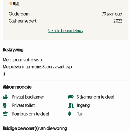
5
(4)
Ouderdom:
79 jaar oud
Gasheer sedert:
2022
Sien die beoordelings
Beskrywing
Merci pour votre visite.
Me prévenir au moins 3 jours avant svp
:)
Akkommodasie
Privaat badkamer
Sitkamer om te deel
Privaat toilet
Ingang
Kombuis om te deel
Tuin
Huidige bewoner(s) van die woning