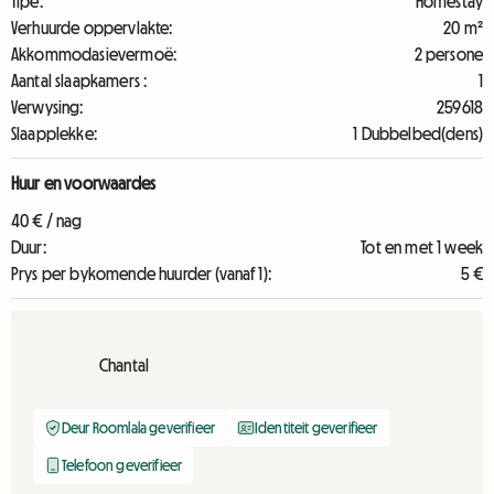
Tipe:
Homestay
Verhuurde oppervlakte:
20 m²
Akkommodasievermoë:
2 persone
Aantal slaapkamers :
1
Verwysing:
259618
Slaapplekke:
1 Dubbelbed(dens)
Huur en voorwaardes
40 € / nag
Duur:
Tot en met 1 week
Prys per bykomende huurder (vanaf 1):
5 €
Chantal
Deur Roomlala geverifieer
Identiteit geverifieer
Telefoon geverifieer