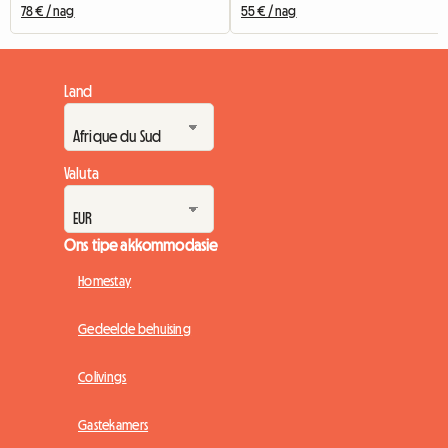
78 € / nag
55 € / nag
Land
Valuta
Ons tipe akkommodasie
Homestay
Gedeelde behuising
Colivings
Gastekamers