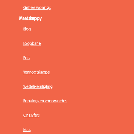
Gehele wonings
Maatskappy
Blog
Loopbane
Pers
Vennootskappe
Wettelike inligting
Bepalings en voorwaardes
Ons syfers
Nuus