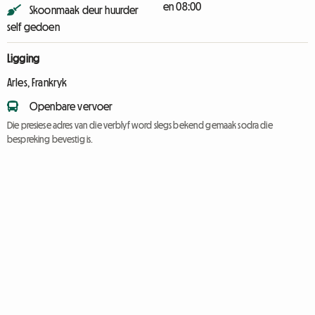
en 08:00
Skoonmaak deur huurder
self gedoen
Ligging
Arles, Frankryk
Openbare vervoer
Die presiese adres van die verblyf word slegs bekend gemaak sodra die
bespreking bevestig is.