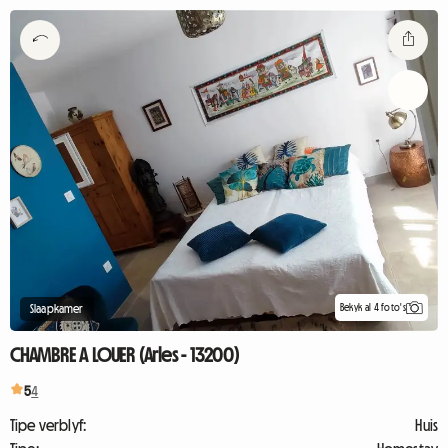
Bekyk al 4 foto's
Slaapkamer
CHAMBRE A LOUER (Arles - 13200)
5
4
Tipe verblyf:
Huis