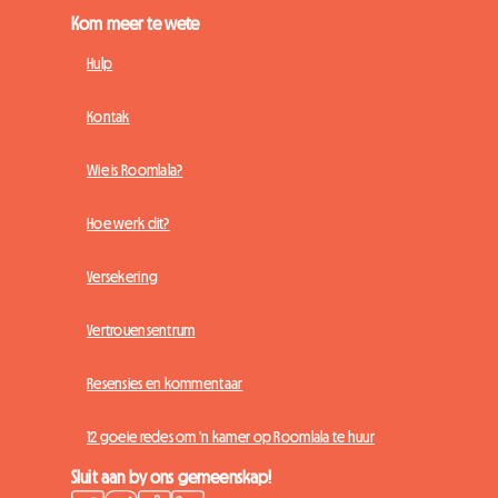
Kom meer te wete
Hulp
Kontak
Wie is Roomlala?
Hoe werk dit?
Versekering
Vertrouensentrum
Resensies en kommentaar
12 goeie redes om 'n kamer op Roomlala te huur
Sluit aan by ons gemeenskap!