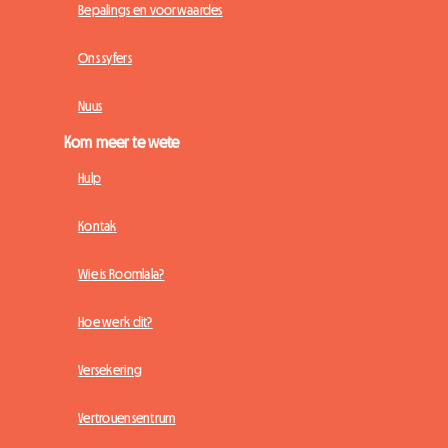
Bepalings en voorwaardes
Ons syfers
Nuus
Kom meer te wete
Hulp
Kontak
Wie is Roomlala?
Hoe werk dit?
Versekering
Vertrouensentrum