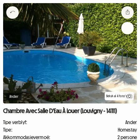
Bekyk al 4 foto's
Ander
Chambre Avec Salle D'Eau À Louer (Louvigny - 14111)
Tipe verblyf:
Ander
Tipe:
Homestay
Akkommodasievermoë:
2 persone