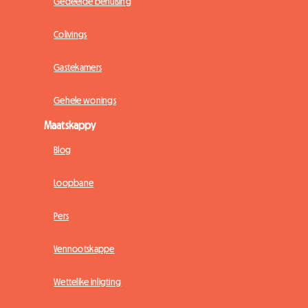
Gedeelde behuising
Colivings
Gastekamers
Gehele wonings
Maatskappy
Blog
Loopbane
Pers
Vennootskappe
Wettelike inligting