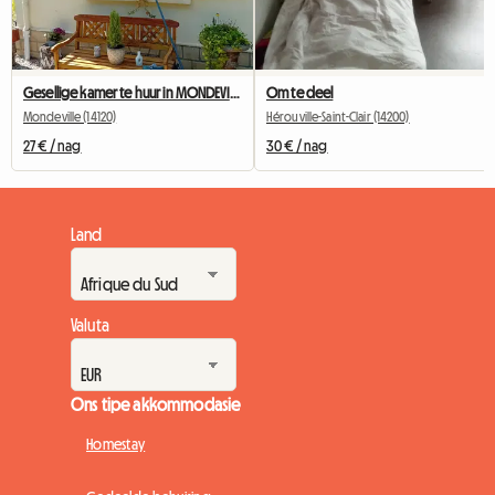
Gesellige kamer te huur in MONDEVILLE 14 naby CAEN
Om te deel
Mondeville (14120)
Hérouville-Saint-Clair (14200)
27 € / nag
30 € / nag
Land
Valuta
Ons tipe akkommodasie
Homestay