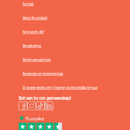
Kontak
Wie is Roomlala?
Hoe werk dit?
Versekering
Vertrouensentrum
Resensies en kommentaar
12 goeie redes om 'n kamer op Roomlala te huur
Sluit aan by ons gemeenskap!