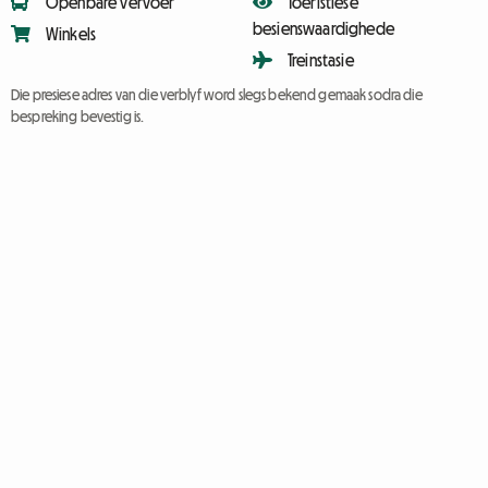
Openbare vervoer
Toeristiese
besienswaardighede
Winkels
Treinstasie
Die presiese adres van die verblyf word slegs bekend gemaak sodra die
bespreking bevestig is.