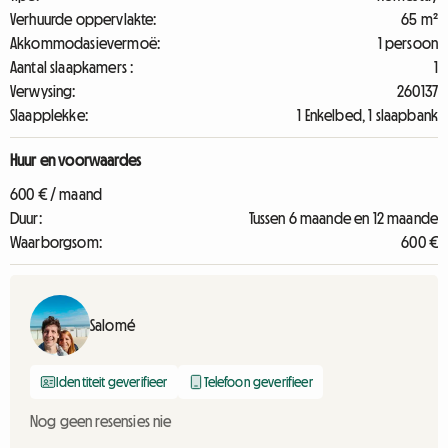
Verhuurde oppervlakte:
65 m²
Akkommodasievermoë:
1 persoon
Aantal slaapkamers :
1
Verwysing:
260137
Slaapplekke:
1 Enkelbed, 1 slaapbank
Huur en voorwaardes
600 € / maand
Duur:
Tussen 6 maande en 12 maande
Waarborgsom:
600 €
Salomé
Identiteit geverifieer
Telefoon geverifieer
Nog geen resensies nie