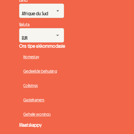
Valuta
Ons tipe akkommodasie
Homestay
Gedeelde behuising
Colivings
Gastekamers
Gehele wonings
Maatskappy