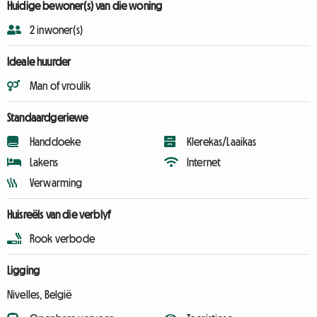
Huidige bewoner(s) van die woning
2 inwoner(s)
Ideale huurder
Man of vroulik
Standaardgeriewe
Handdoeke
Klerekas/Laaikas
Lakens
Internet
Verwarming
Huisreëls van die verblyf
Rook verbode
Ligging
Nivelles, België