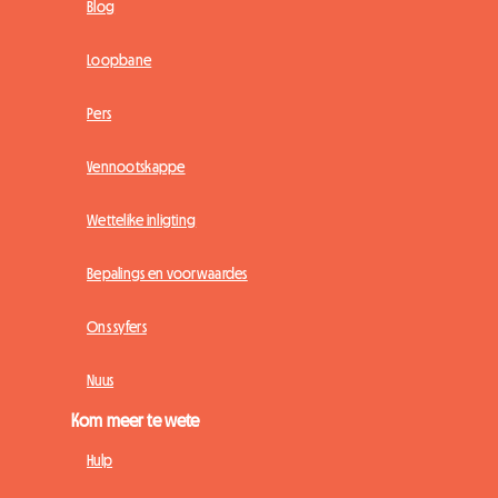
Blog
Loopbane
Pers
Vennootskappe
Wettelike inligting
Bepalings en voorwaardes
Ons syfers
Nuus
Kom meer te wete
Hulp