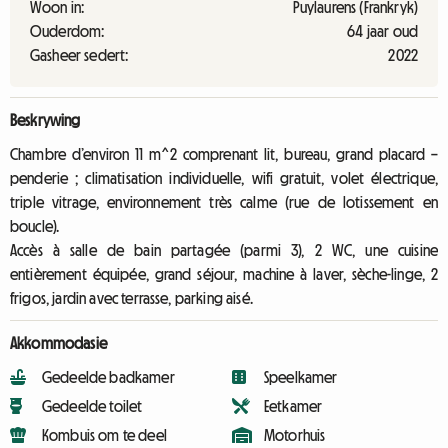
Woon in:
Puylaurens (Frankryk)
Ouderdom:
64 jaar oud
Gasheer sedert:
2022
Beskrywing
Chambre d’environ 11 m^2 comprenant lit, bureau, grand placard –
penderie ; climatisation individuelle, wifi gratuit, volet électrique,
triple vitrage, environnement très calme (rue de lotissement en
boucle).
Accès à salle de bain partagée (parmi 3), 2 WC, une cuisine
entièrement équipée, grand séjour, machine à laver, sèche-linge, 2
frigos, jardin avec terrasse, parking aisé.
Akkommodasie
Gedeelde badkamer
Speelkamer
Gedeelde toilet
Eetkamer
Kombuis om te deel
Motorhuis