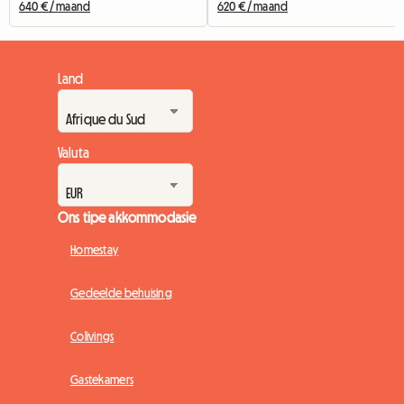
640 € / maand
620 € / maand
Land
Valuta
Ons tipe akkommodasie
Homestay
Gedeelde behuising
Colivings
Gastekamers