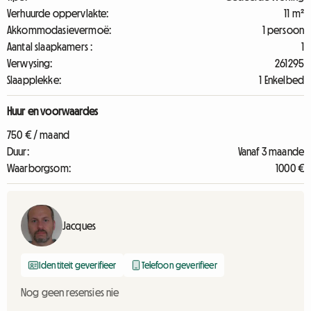
Verhuurde oppervlakte:
11 m²
Akkommodasievermoë:
1 persoon
Aantal slaapkamers :
1
Verwysing:
261295
Slaapplekke:
1 Enkelbed
Huur en voorwaardes
750 € / maand
Duur:
Vanaf 3 maande
Waarborgsom:
1000 €
Jacques
Identiteit geverifieer
Telefoon geverifieer
Nog geen resensies nie