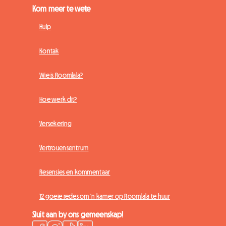
Kom meer te wete
Hulp
Kontak
Wie is Roomlala?
Hoe werk dit?
Versekering
Vertrouensentrum
Resensies en kommentaar
12 goeie redes om 'n kamer op Roomlala te huur
Sluit aan by ons gemeenskap!