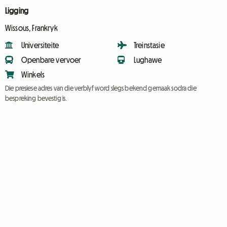
Ligging
Wissous, Frankryk
Universiteite
Treinstasie
Openbare vervoer
Lughawe
Winkels
Die presiese adres van die verblyf word slegs bekend gemaak sodra die
bespreking bevestig is.