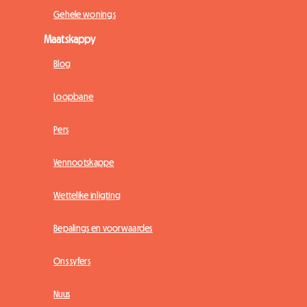
Gehele wonings
Maatskappy
Blog
Loopbane
Pers
Vennootskappe
Wettelike inligting
Bepalings en voorwaardes
Ons syfers
Nuus