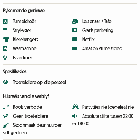
Bykomende geriewe
Tuimeldroër
Lessenaar / Tafel
Strykyster
Gratis parkering
Klerehangers
Netflix
Wasmachine
Amazon Prime Video
Haardroër
Spesifikasies
Troeteldiere op die perseel
Huisreëls van die verblyf
Rook verbode
Partytjies nie toegelaat nie
Geen troeteldiere
Absolute stilte tussen 22:00
en 08:00
Skoonmaak deur huurder
self gedoen