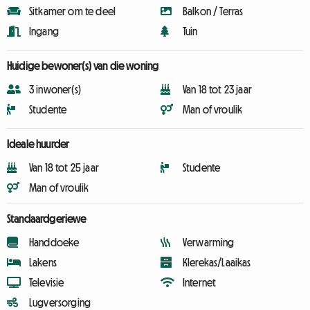
Sitkamer om te deel
Balkon / Terras
Ingang
Tuin
Huidige bewoner(s) van die woning
3 inwoner(s)
Van 18 tot 23 jaar
Studente
Man of vroulik
Ideale huurder
Van 18 tot 25 jaar
Studente
Man of vroulik
Standaardgeriewe
Handdoeke
Verwarming
Lakens
Klerekas/Laaikas
Televisie
Internet
Lugversorging