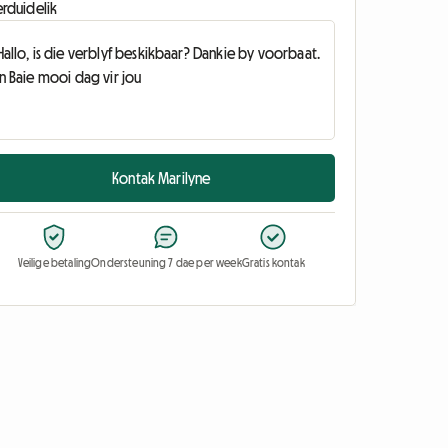
erduidelik
Kontak Marilyne
Veilige betaling
Ondersteuning 7 dae per week
Gratis kontak