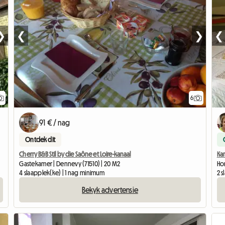
❯
❮
❯
❮
6
91 € / nag
Ontdek dit
Cherry B&B Stil by die Saône et Loire-kanaal
Ka
Gastekamer | Dennevy (71510) | 20 M2
Ho
4 slaapplek(ke) | 1 nag minimum
2 
Bekyk advertensie