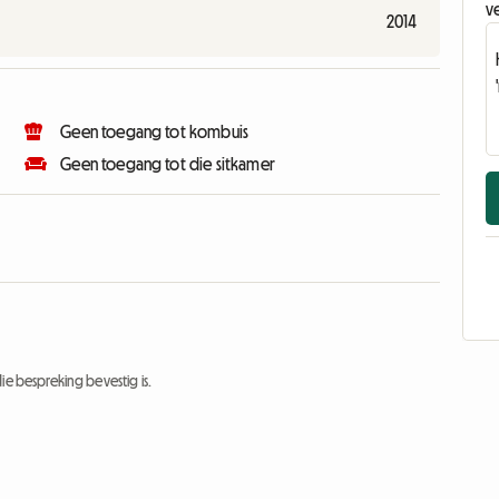
v
2014
Geen toegang tot kombuis
Geen toegang tot die sitkamer
ie bespreking bevestig is.