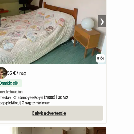
❯
8
55 € / nag
Onmiddellik
mer te huur bo
mestay | Châtenoy-le-Royal (71880) | 30 M2
slaapplek(ke) | 3 nagte minimum
Bekyk advertensie