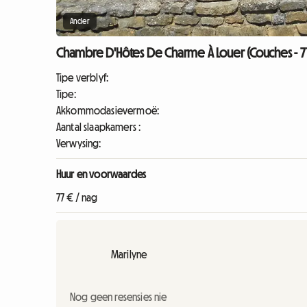
Ander
Chambre D'Hôtes De Charme À Louer (Couches - 7
Tipe verblyf:
Tipe:
Akkommodasievermoë:
Aantal slaapkamers :
Verwysing:
Huur en voorwaardes
77 € / nag
Marilyne
Nog geen resensies nie