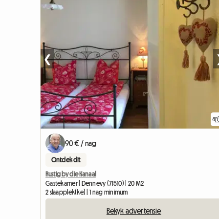
❮
4
90 € / nag
Ontdek dit
Rustig by die Kanaal
Gastekamer | Dennevy (71510) | 20 M2
2 slaapplek(ke) | 1 nag minimum
Bekyk advertensie