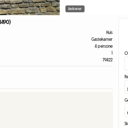
Badkamer
1490)
Huis
Gastekamer
4 persone
1
O
79422
Re
G
Sk