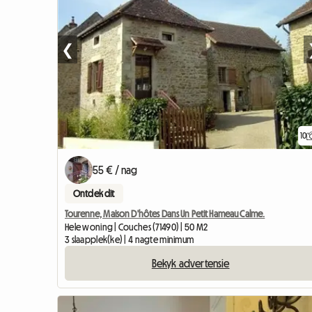
❮
10
55 € / nag
Ontdek dit
Tourenne, Maison D'hôtes Dans Un Petit Hameau Calme.
Hele woning | Couches (71490) | 50 M2
3 slaapplek(ke) | 4 nagte minimum
Bekyk advertensie