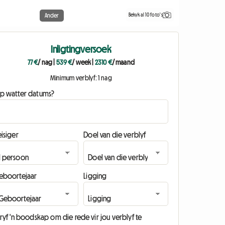
Bekyk al 10 foto's
Ander
Inligtingversoek
77 €
/ nag
|
539 €
/ week
|
2310 €
/ maand
Minimum verblyf: 1 nag
p watter datums?
isiger
Doel van die verblyf
eboortejaar
Ligging
ryf 'n boodskap om die rede vir jou verblyf te