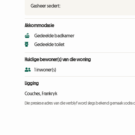
Gasheer sedert:
Akkommodasie
Gedeelde badkamer
Gedeelde toilet
Huidige bewoner(s) van die woning
1 inwoner(s)
Ligging
Couches, Frankryk
Die presiese adres van die verblyf word slegs bekend gemaak sodra d