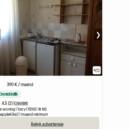
❯
4
390 € / maand
Onmiddellik
4.5 (2) |
CHAMBRE
e woning | Torcy (71210) | 18 M2
slaapplek(ke) | 1 maand minimum
Bekyk advertensie