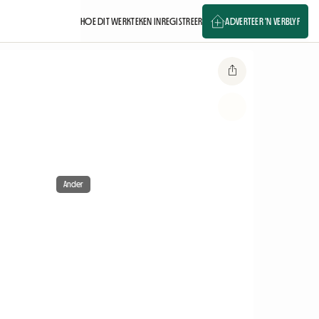
HOE DIT WERK
TEKEN IN
REGISTREER
ADVERTEER 'N VERBLYF
Ander