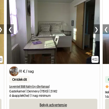
❯
❮
❯
❮
4
91 € / nag
Ontdek dit
Laventel B&B Kalm by die Kanaal
Gastekamer | Dennevy (71510) | 21 M2
Hel
4 slaapplek(ke) | 1 nag minimum
1 
Bekyk advertensie