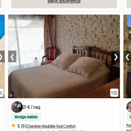
Bekyk advertensie
❯
❮
❯
❮
7
21 € / nag
Vinnige reaksie
Puj
5 (1) |
Chambre Meublée Tout Confort
Hel