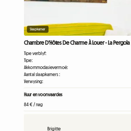
Slaapkamer
Chambre D'Hôtes De Charme À Louer - La Pergola
Tipe verblyf:
Tipe:
Akkommodasievermoë:
Aantal slaapkamers :
Verwysing:
Huur en voorwaardes
84 € / nag
Brigitte