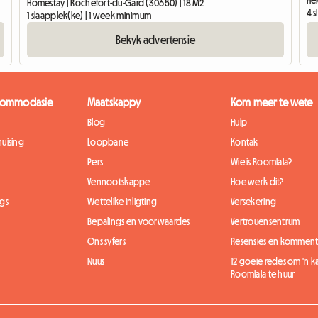
Homestay | Rochefort-du-Gard (30650) | 18 M2
4 
1 slaapplek(ke) | 1 week minimum
Bekyk advertensie
kkommodasie
Maatskappy
Kom meer te wete
Blog
Hulp
uising
Loopbane
Kontak
Pers
Wie is Roomlala?
Vennootskappe
Hoe werk dit?
gs
Wettelike inligting
Versekering
Bepalings en voorwaardes
Vertrouensentrum
Ons syfers
Resensies en komment
Nuus
12 goeie redes om 'n 
Roomlala te huur