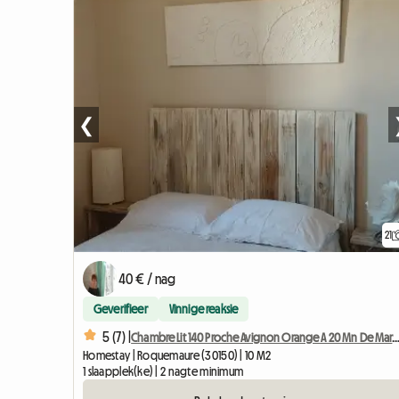
❮
21
40 € / nag
Geverifieer
Vinnige reaksie
5 (7) |
Chambre Lit 140 Proche Avignon Orange A 20 Mn De
Homestay | Roquemaure (30150) | 10 M2
1 slaapplek(ke) | 2 nagte minimum