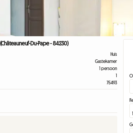
 (Châteauneuf-Du-Pape - 84230)
Huis
Gastekamer
1 persoon
1
O
75493
Re
G