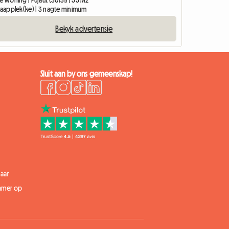
slaapplek(ke) | 3 nagte minimum
Bekyk advertensie
Sluit aan by ons gemeenskap!
aar
kamer op