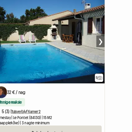
❯
5
32 € / nag
Vinnige reaksie
5 (3) |
Tuisverblyf Kamer 2
estay | Le Pontet (84130) | 15 M2
slaapplek(ke) | 3 nagte minimum