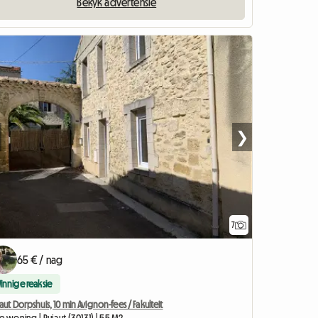
Bekyk advertensie
❯
7
65 € / nag
Vinnige reaksie
aut Dorpshuis, 10 min Avignon-fees / Fakulteit
e woning | Pujaut (30131) | 55 M2