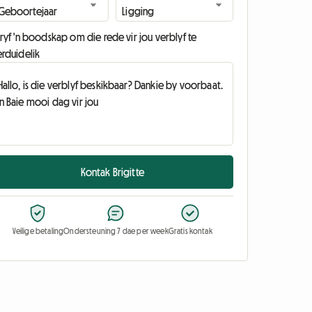
ryf 'n boodskap om die rede vir jou verblyf te
erduidelik
Kontak Brigitte
Veilige betaling
Ondersteuning 7 dae per week
Gratis kontak