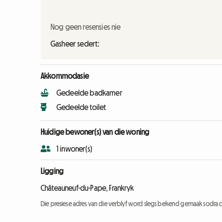
Nog geen resensies nie
Gasheer sedert:
Akkommodasie
Gedeelde badkamer
Gedeelde toilet
Huidige bewoner(s) van die woning
1 inwoner(s)
Ligging
Châteauneuf-du-Pape, Frankryk
Die presiese adres van die verblyf word slegs bekend gemaak sodra d