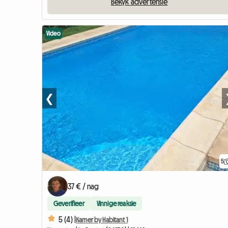
Bekyk advertensie
Video
❮
5
37 € / nag
Geverifieer
Vinnige reaksie
5 (4) |
Kamer by Habitant 1