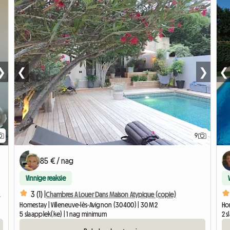
❯
❮
❯
❮
9
85 € / nag
Vinnige reaksie
3 (1) |
 Marcoule
Chambres A Louer Dans Maison Atypique (copie)
Homestay | Villeneuve-lès-Avignon (30400) | 30 M2
Hom
5 slaapplek(ke) | 1 nag minimum
2 