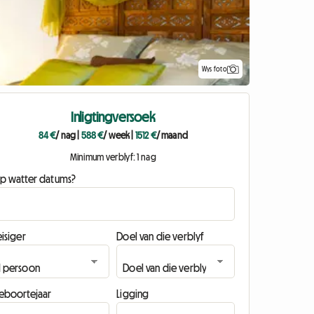
Wys foto
Inligtingversoek
84 €
/ nag
|
588 €
/ week
|
1512 €
/ maand
Minimum verblyf: 1 nag
p watter datums?
isiger
Doel van die verblyf
eboortejaar
Ligging