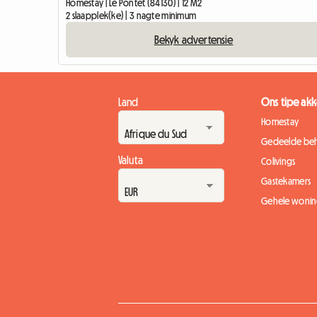
Homestay | Le Pontet (84130) | 12 M2
2 slaapplek(ke) | 3 nagte minimum
Bekyk advertensie
Land
Ons tipe a
Homestay
Gedeelde beh
Valuta
Colivings
Gastekamers
Gehele wonin