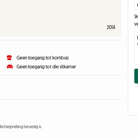
Sk
v
2014
Geen toegang tot kombuis
Geen toegang tot die sitkamer
ie bespreking bevestig is.