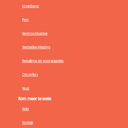
Loopbane
Pers
Vennootskappe
Wettelike inligting
Bepalings en voorwaardes
Ons syfers
Nuus
Kom meer te wete
Hulp
Kontak