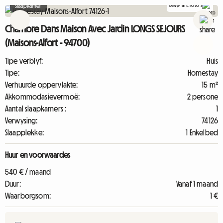
Bekyk al 4 foto's
Slaapkamer
Chambre Dans Maison Avec Jardin LONGS SEJOURS
(Maisons-Alfort - 94700)
Tipe verblyf:
Huis
Tipe:
Homestay
Verhuurde oppervlakte:
15 m²
Akkommodasievermoë:
2 persone
Aantal slaapkamers :
1
Verwysing:
74126
Slaapplekke:
1 Enkelbed
Huur en voorwaardes
540 € / maand
Duur:
Vanaf 1 maand
Waarborgsom:
1 €