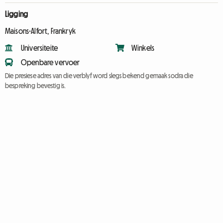
Ligging
Maisons-Alfort, Frankryk
Universiteite
Winkels
Openbare vervoer
Die presiese adres van die verblyf word slegs bekend gemaak sodra die
bespreking bevestig is.