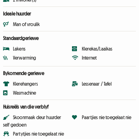
Ideale huurder
Man of vroulik
Standaardgeriewe
Lakens
Klerekas/Laaikas
Verwarming
Internet
Bykomende geriewe
Klerehangers
Lessenaar / Tafel
Wasmachine
Huisreëls van die verblyf
Skoonmaak deur huurder
Paartjies nie toegelaat nie
self gedoen
Partytjies nie toegelaat nie