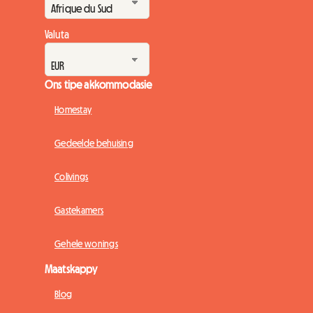
Valuta
Ons tipe akkommodasie
Homestay
Gedeelde behuising
Colivings
Gastekamers
Gehele wonings
Maatskappy
Blog