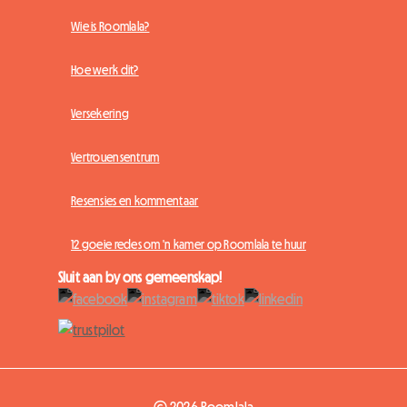
Wie is Roomlala?
Hoe werk dit?
Versekering
Vertrouensentrum
Resensies en kommentaar
12 goeie redes om 'n kamer op Roomlala te huur
Sluit aan by ons gemeenskap!