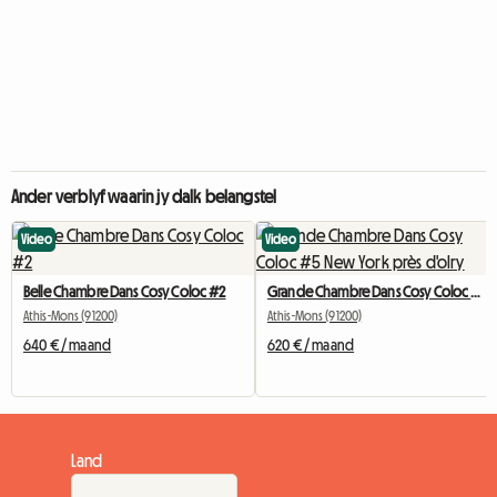
Ander verblyf waarin jy dalk belangstel
Video
Video
Belle Chambre Dans Cosy Coloc #2
Grande Chambre Dans Cosy Coloc #5 New York près d'olry
Athis-Mons (91200)
Athis-Mons (91200)
640 € / maand
620 € / maand
Land