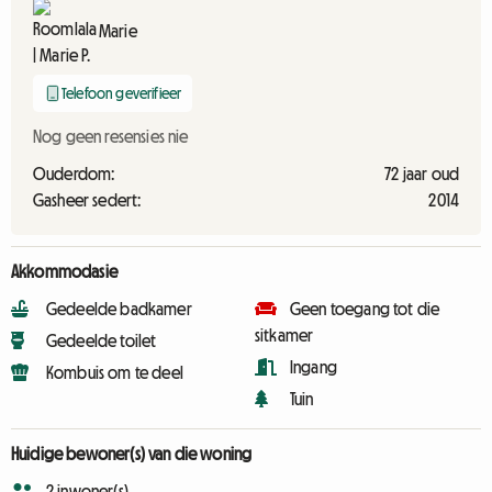
Marie
Telefoon geverifieer
Nog geen resensies nie
Ouderdom:
72 jaar oud
Gasheer sedert:
2014
Akkommodasie
Gedeelde badkamer
Geen toegang tot die
sitkamer
Gedeelde toilet
Ingang
Kombuis om te deel
Tuin
Huidige bewoner(s) van die woning
2 inwoner(s)