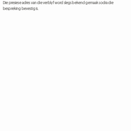
Die presiese adres van die verblyf word slegs bekend gemaak sodra die
bespreking bevestig is.