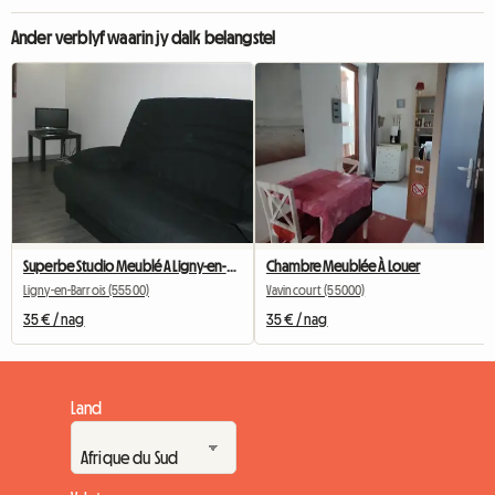
Ander verblyf waarin jy dalk belangstel
Superbe Studio Meublé A Ligny-en-barrois
Chambre Meublée À Louer
Ligny-en-Barrois (55500)
Vavincourt (55000)
35 € / nag
35 € / nag
Land