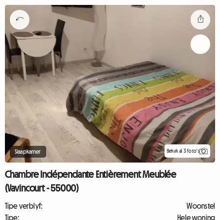
Bekyk al 3 foto's
Slaapkamer
Chambre Indépendante Entièrement Meublée
(Vavincourt - 55000)
Tipe verblyf:
Woonstel
Tipe:
Hele woning