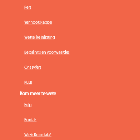
Pers
Vennootskappe
Wettelike inligting
Bepalings en voorwaardes
Ons syfers
Nuus
Kom meer te wete
Hulp
Kontak
Wie is Roomlala?