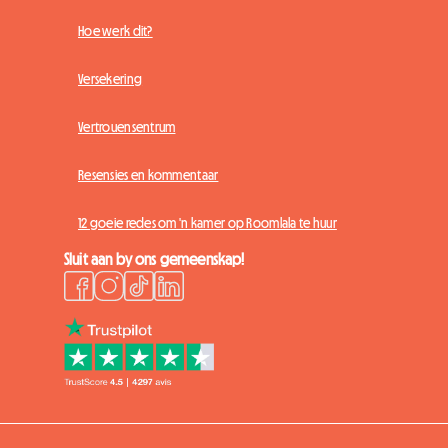
Hoe werk dit?
Versekering
Vertrouensentrum
Resensies en kommentaar
12 goeie redes om 'n kamer op Roomlala te huur
Sluit aan by ons gemeenskap!