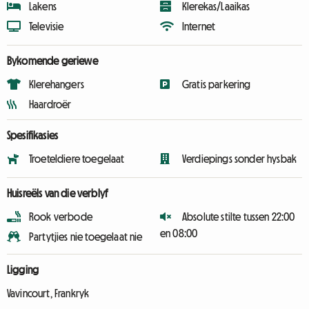
Lakens
Klerekas/Laaikas
Televisie
Internet
Bykomende geriewe
Klerehangers
Gratis parkering
Haardroër
Spesifikasies
Troeteldiere toegelaat
Verdiepings sonder hysbak
Huisreëls van die verblyf
Rook verbode
Absolute stilte tussen 22:00
en 08:00
Partytjies nie toegelaat nie
Ligging
Vavincourt, Frankryk