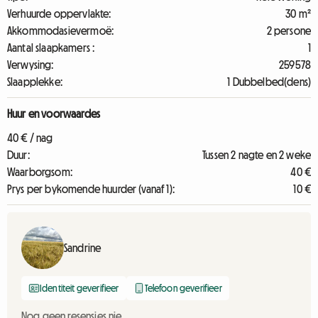
Verhuurde oppervlakte:
30 m²
Akkommodasievermoë:
2 persone
Aantal slaapkamers :
1
Verwysing:
259578
Slaapplekke:
1 Dubbelbed(dens)
Huur en voorwaardes
40 € / nag
Duur:
Tussen 2 nagte en 2 weke
Waarborgsom:
40 €
Prys per bykomende huurder (vanaf 1):
10 €
Sandrine
Identiteit geverifieer
Telefoon geverifieer
Nog geen resensies nie