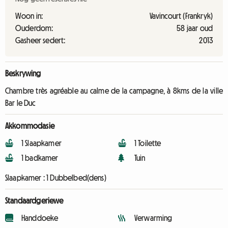
Woon in:
Vavincourt (Frankryk)
Ouderdom:
58 jaar oud
Gasheer sedert:
2013
Beskrywing
Chambre très agréable au calme de la campagne, à 8kms de la ville
Bar le Duc
Akkommodasie
1 Slaapkamer
1 Toilette
1 badkamer
Tuin
Slaapkamer :
1 Dubbelbed(dens)
Standaardgeriewe
Handdoeke
Verwarming