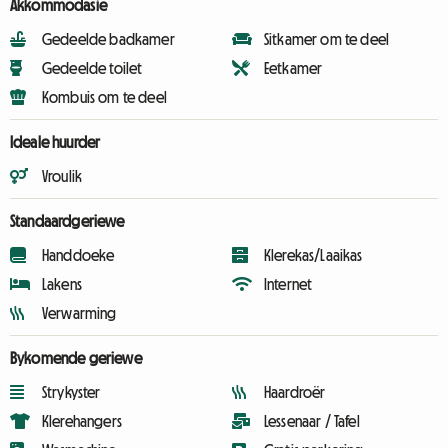
Akkommodasie
Gedeelde badkamer
Sitkamer om te deel
Gedeelde toilet
Eetkamer
Kombuis om te deel
Ideale huurder
Vroulik
Standaardgeriewe
Handdoeke
Klerekas/Laaikas
Lakens
Internet
Verwarming
Bykomende geriewe
Strykyster
Haardroër
Klerehangers
Lessenaar / Tafel