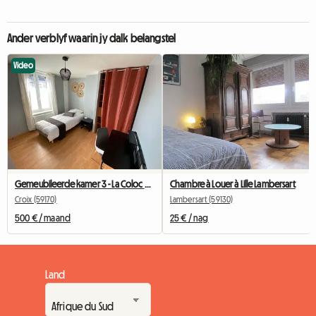
Ander verblyf waarin jy dalk belangstel
Video
Gemeubileerde kamer 3 - La Coloc Du Fresnoy
Chambre à Louer à Lille Lambersart
Croix (59170)
Lambersart (59130)
500 € / maand
25 € / nag
Land