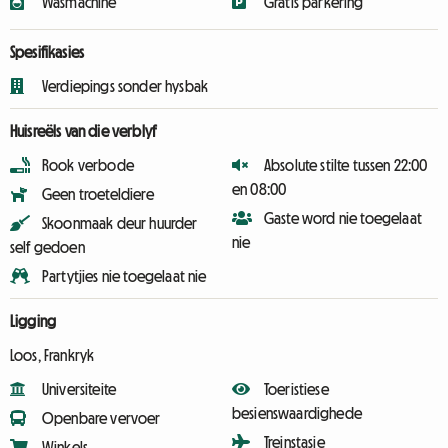
Wasmachine
Gratis parkering
Spesifikasies
Verdiepings sonder hysbak
Huisreëls van die verblyf
Rook verbode
Absolute stilte tussen 22:00
en 08:00
Geen troeteldiere
Gaste word nie toegelaat
Skoonmaak deur huurder
nie
self gedoen
Partytjies nie toegelaat nie
Ligging
Loos, Frankryk
Universiteite
Toeristiese
besienswaardighede
Openbare vervoer
Treinstasie
Winkels