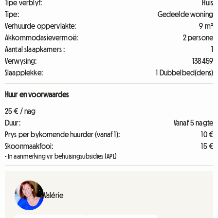
Tipe verblyf:
Huis
Tipe:
Gedeelde woning
Verhuurde oppervlakte:
9 m²
Akkommodasievermoë:
2 persone
Aantal slaapkamers :
1
Verwysing:
138459
Slaapplekke:
1 Dubbelbed(dens)
Huur en voorwaardes
25 € / nag
Duur:
Vanaf 5 nagte
Prys per bykomende huurder (vanaf 1):
10 €
Skoonmaakfooi:
15 €
- In aanmerking vir behuisingsubsidies (APL)
Valérie