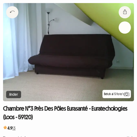
Bekyk al 5 foto's
Ander
Chambre N°3 Près Des Pôles Eurasanté - Euratechologies
(Loos - 59120)
4.9
13