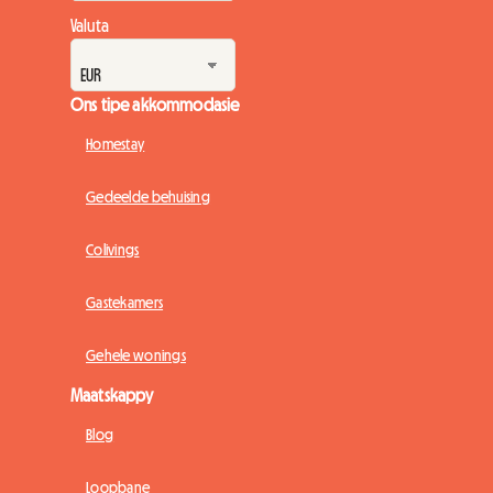
Valuta
Ons tipe akkommodasie
Homestay
Gedeelde behuising
Colivings
Gastekamers
Gehele wonings
Maatskappy
Blog
Loopbane