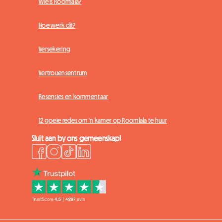
Wie is Roomlala?
Hoe werk dit?
Versekering
Vertrouensentrum
Resensies en kommentaar
12 goeie redes om 'n kamer op Roomlala te huur
Sluit aan by ons gemeenskap!