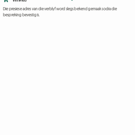
Die presiese adres van die verblyf word slegs bekend gemaak sodra die
bespreking bevestig is.