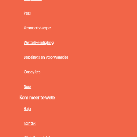
Pers
Vennootskappe
Wettelike inligting
Bepalings en voorwaardes
Ons syfers
Nuus
Kom meer te wete
Hulp
Kontak