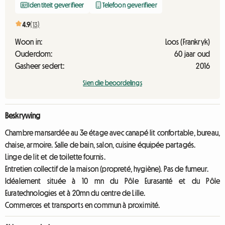
Identiteit geverifieer
Telefoon geverifieer
4.9
(13)
Woon in:
Loos (Frankryk)
Ouderdom:
60 jaar oud
Gasheer sedert:
2016
Sien die beoordelings
Beskrywing
Chambre mansardée au 3e étage avec canapé lit confortable, bureau,
chaise, armoire. Salle de bain, salon, cuisine équipée partagés.
Linge de lit et de toilette fournis.
Entretien collectif de la maison (propreté, hygiène). Pas de fumeur.
Idéalement située à 10 mn du Pôle Eurasanté et du Pôle
Euratechnologies et à 20mn du centre de Lille.
Commerces et transports en commun à proximité.