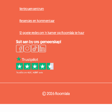
Vertrouensentrum
Resensies en kommentaar
12 goeie redes om 'n kamer op Roomlala te huur
Sluit aan by ons gemeenskap!
© 2026 Roomlala