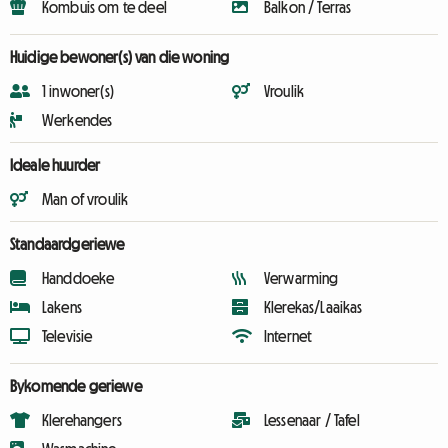
Kombuis om te deel
Balkon / Terras
Huidige bewoner(s) van die woning
1 inwoner(s)
Vroulik
Werkendes
Ideale huurder
Man of vroulik
Standaardgeriewe
Handdoeke
Verwarming
Lakens
Klerekas/Laaikas
Televisie
Internet
Bykomende geriewe
Klerehangers
Lessenaar / Tafel