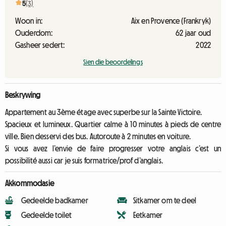
5
(3)
Woon in:
Aix en Provence (Frankryk)
Ouderdom:
62 jaar oud
Gasheer sedert:
2022
Sien die beoordelings
Beskrywing
Appartement au 3ème étage avec superbe sur la Sainte Victoire.
Spacieux et lumineux. Quartier calme à 10 minutes à pieds de centre
ville. Bien desservi des bus. Autoroute à 2 minutes en voiture.
Si vous avez l’envie de faire progresser votre anglais c’est un
possibilité aussi car je suis formatrice/prof d’anglais.
Akkommodasie
Gedeelde badkamer
Sitkamer om te deel
Gedeelde toilet
Eetkamer