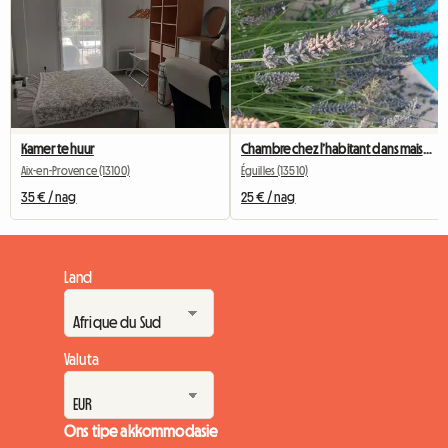
Kamer te huur
Chambre chez l’habitant dans maison contemporaine
Aix-en-Provence (13100)
Éguilles (13510)
35 € / nag
25 € / nag
Land
Valuta
Ons tipe akkommodasie