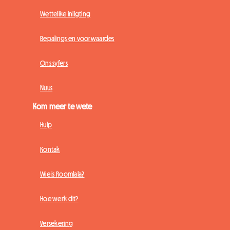
Wettelike inligting
Bepalings en voorwaardes
Ons syfers
Nuus
Kom meer te wete
Hulp
Kontak
Wie is Roomlala?
Hoe werk dit?
Versekering