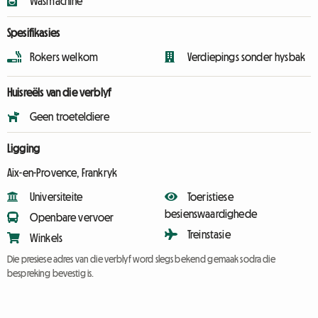
Wasmachine
Spesifikasies
Rokers welkom
Verdiepings sonder hysbak
Huisreëls van die verblyf
Geen troeteldiere
Ligging
Aix-en-Provence, Frankryk
Universiteite
Toeristiese
besienswaardighede
Openbare vervoer
Treinstasie
Winkels
Die presiese adres van die verblyf word slegs bekend gemaak sodra die
bespreking bevestig is.