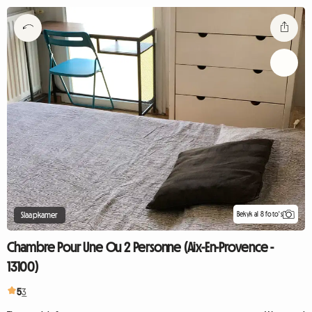
Bekyk al 8 foto's
Slaapkamer
Chambre Pour Une Ou 2 Personne (Aix-En-Provence -
13100)
5
3