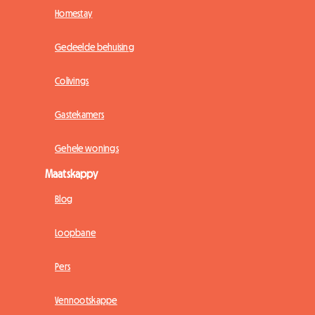
Homestay
Gedeelde behuising
Colivings
Gastekamers
Gehele wonings
Maatskappy
Blog
Loopbane
Pers
Vennootskappe