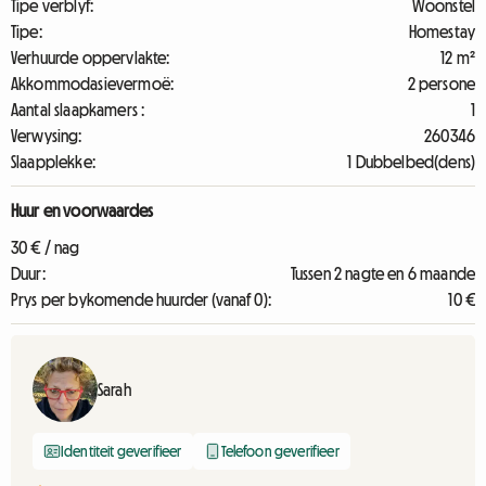
Tipe verblyf:
Woonstel
Tipe:
Homestay
Verhuurde oppervlakte:
12 m²
Akkommodasievermoë:
2 persone
Aantal slaapkamers :
1
Verwysing:
260346
Slaapplekke:
1 Dubbelbed(dens)
Huur en voorwaardes
30 € / nag
Duur:
Tussen 2 nagte en 6 maande
Prys per bykomende huurder (vanaf 0):
10 €
Sarah
Identiteit geverifieer
Telefoon geverifieer