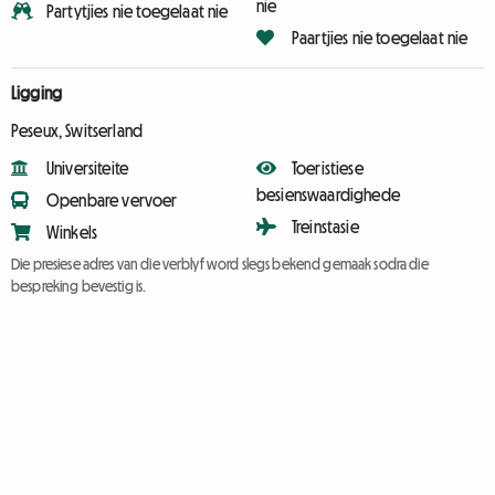
nie
Partytjies nie toegelaat nie
Paartjies nie toegelaat nie
Ligging
Peseux, Switserland
Universiteite
Toeristiese
besienswaardighede
Openbare vervoer
Treinstasie
Winkels
Die presiese adres van die verblyf word slegs bekend gemaak sodra die
bespreking bevestig is.