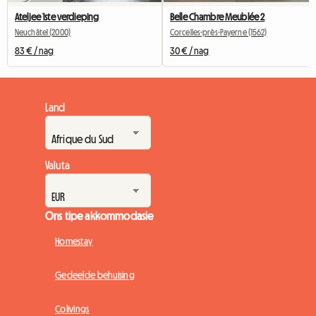
Ateljee 1ste verdieping
Belle Chambre Meublée 2
Neuchâtel (2000)
Corcelles-près-Payerne (1562)
83 € / nag
30 € / nag
Land
Valuta
Ons tipe akkommodasie
Homestay
Gedeelde behuising
Colivings