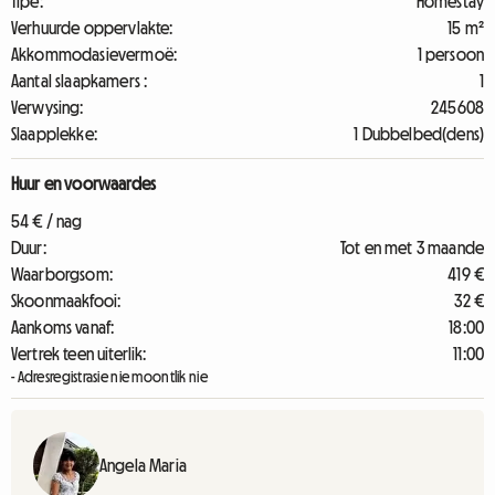
Tipe:
Homestay
Verhuurde oppervlakte:
15 m²
Akkommodasievermoë:
1 persoon
Aantal slaapkamers :
1
Verwysing:
245608
Slaapplekke:
1 Dubbelbed(dens)
Huur en voorwaardes
54 € / nag
Duur:
Tot en met 3 maande
Waarborgsom:
419 €
Skoonmaakfooi:
32 €
Aankoms vanaf:
18:00
Vertrek teen uiterlik:
11:00
- Adresregistrasie nie moontlik nie
Angela Maria