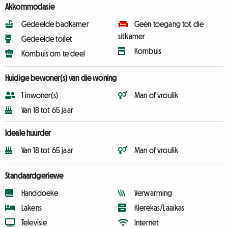
Akkommodasie
Gedeelde badkamer
Geen toegang tot die
sitkamer
Gedeelde toilet
Kombuis
Kombuis om te deel
Huidige bewoner(s) van die woning
1 inwoner(s)
Man of vroulik
Van 18 tot 65 jaar
Ideale huurder
Van 18 tot 65 jaar
Man of vroulik
Standaardgeriewe
Handdoeke
Verwarming
Lakens
Klerekas/Laaikas
Televisie
Internet