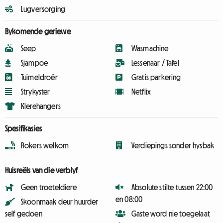
Lugversorging
Bykomende geriewe
Seep
Wasmachine
Sjampoe
Lessenaar / Tafel
Tuimeldroër
Gratis parkering
Strykyster
Netflix
Klerehangers
Spesifikasies
Rokers welkom
Verdiepings sonder hysbak
Huisreëls van die verblyf
Geen troeteldiere
Absolute stilte tussen 22:00
en 08:00
Skoonmaak deur huurder
self gedoen
Gaste word nie toegelaat