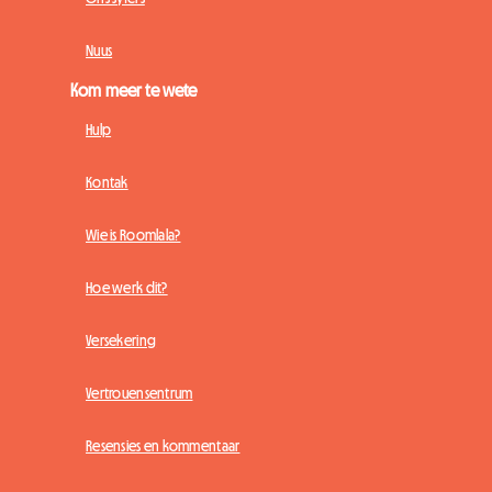
Nuus
Kom meer te wete
Hulp
Kontak
Wie is Roomlala?
Hoe werk dit?
Versekering
Vertrouensentrum
Resensies en kommentaar