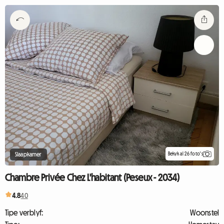
Bekyk al 26 foto's
Slaapkamer
Chambre Privée Chez L'habitant (Peseux - 2034)
4.8
40
Tipe verblyf:
Woonstel