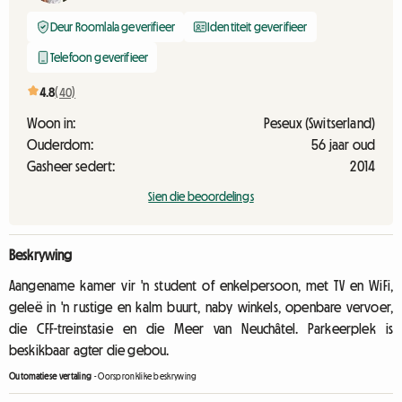
Deur Roomlala geverifieer
Identiteit geverifieer
Telefoon geverifieer
4.8
(40)
Woon in:
Peseux (Switserland)
Ouderdom:
56 jaar oud
Gasheer sedert:
2014
Sien die beoordelings
Beskrywing
Aangename kamer vir 'n student of enkelpersoon, met TV en WiFi,
geleë in 'n rustige en kalm buurt, naby winkels, openbare vervoer,
die CFF-treinstasie en die Meer van Neuchâtel. Parkeerplek is
beskikbaar agter die gebou.
Outomatiese vertaling
-
Oorspronklike beskrywing