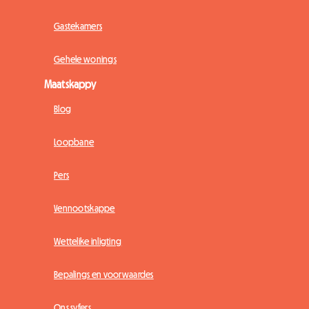
Gastekamers
Gehele wonings
Maatskappy
Blog
Loopbane
Pers
Vennootskappe
Wettelike inligting
Bepalings en voorwaardes
Ons syfers