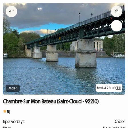
Bekyk al 9 foto's
Ander
Chambre Sur Mon Bateau (Saint-Cloud - 92210)
5
1
Tipe verblyf:
Ander