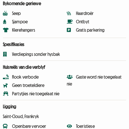
Bykomende geriewe
Seep
Haardroër
Sjampoe
Ontbyt
Klerehangers
Gratis parkering
Spesifikasies
Verdiepings sonder hysbak
Huisreëls van die verblyf
Rook verbode
Gaste word nie toegelaat
nie
Geen troeteldiere
Partytjies nie toegelaat nie
Ligging
Saint-Cloud, Frankryk
Openbare vervoer
Toeristiese