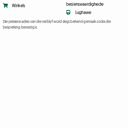
besienswaardighede
Winkels
Lughawe
Die presiese adres van die verblyf word slegs bekend gemaak sodra die
bespreking bevestig is.