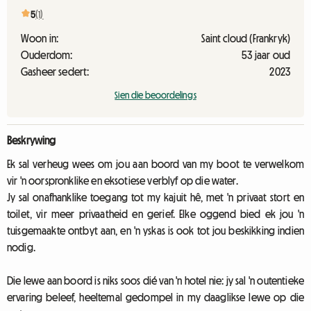
5
(1)
Woon in:
Saint cloud (Frankryk)
Ouderdom:
53 jaar oud
Gasheer sedert:
2023
Sien die beoordelings
Beskrywing
Ek sal verheug wees om jou aan boord van my boot te verwelkom
vir 'n oorspronklike en eksotiese verblyf op die water.
Jy sal onafhanklike toegang tot my kajuit hê, met 'n privaat stort en
toilet, vir meer privaatheid en gerief. Elke oggend bied ek jou 'n
tuisgemaakte ontbyt aan, en 'n yskas is ook tot jou beskikking indien
nodig.
Die lewe aan boord is niks soos dié van 'n hotel nie: jy sal 'n outentieke
ervaring beleef, heeltemal gedompel in my daaglikse lewe op die