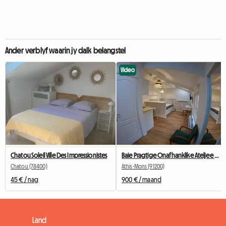
Ander verblyf waarin jy dalk belangstel
Video
Chatou Soleil Ville Des Impressionistes
Baie Pragtige Onafhanklike Ateljee 29m2,
Chatou (78400)
Athis-Mons (91200)
45 € / nag
900 € / maand
Land