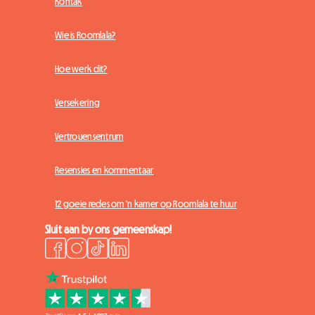
Kontak
Wie is Roomlala?
Hoe werk dit?
Versekering
Vertrouensentrum
Resensies en kommentaar
12 goeie redes om 'n kamer op Roomlala te huur
Sluit aan by ons gemeenskap!