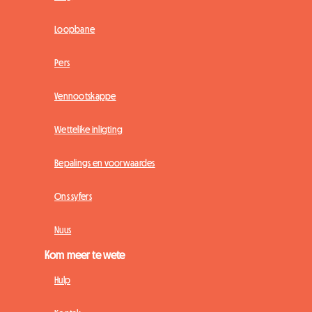
Loopbane
Pers
Vennootskappe
Wettelike inligting
Bepalings en voorwaardes
Ons syfers
Nuus
Kom meer te wete
Hulp