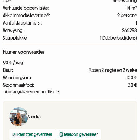
Tipe:
Hele woning
Verhuurde oppervlakte:
14 m²
Akkommodasievermoë:
2 persone
Aantal slaapkamers :
1
Verwysing:
266258
Slaapplekke:
1 Dubbelbed(dens)
Huur en voorwaardes
90 € / nag
Duur:
Tussen 2 nagte en 2 weke
Waarborgsom:
100 €
Skoonmaakfooi:
30 €
- Adresregistrasie nie moontlik nie
Sandra
Identiteit geverifieer
Telefoon geverifieer