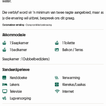
water.
Die verblyf word vir 'n minimum van twee nagte aangebied, maar as
jy die ervaring wil uitbrei, bespreek ons ​​dit graag.
Outomatiese vertaling
-
Oorspronklike beskrywing
Akkommodasie
1 Slaapkamer
1 Toilette
1 badkamer
Balkon / Terras
Slaapkamer :
1 Dubbelbed(dens)
Standaardgeriewe
Handdoeke
Verwarming
Lakens
Klerekas/Laaikas
Televisie
Internet
Lugversorging