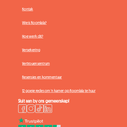
Kontak
Wie is Roomlala?
Hoe werk dit?
Versekering
Vertrouensentrum
Resensies en kommentaar
12 goeie redes om 'n kamer op Roomlala te huur
Sluit aan by ons gemeenskap!