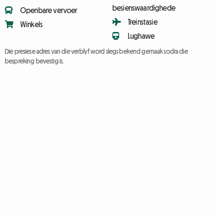
besienswaardighede
Openbare vervoer
Treinstasie
Winkels
Lughawe
Die presiese adres van die verblyf word slegs bekend gemaak sodra die
bespreking bevestig is.