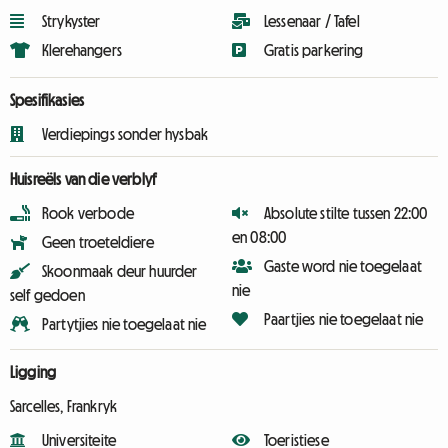
Strykyster
Lessenaar / Tafel
Klerehangers
Gratis parkering
Spesifikasies
Verdiepings sonder hysbak
Huisreëls van die verblyf
Rook verbode
Absolute stilte tussen 22:00
en 08:00
Geen troeteldiere
Gaste word nie toegelaat
Skoonmaak deur huurder
nie
self gedoen
Paartjies nie toegelaat nie
Partytjies nie toegelaat nie
Ligging
Sarcelles, Frankryk
Universiteite
Toeristiese