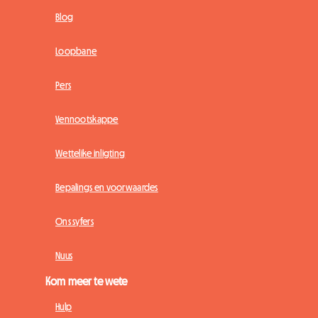
Blog
Loopbane
Pers
Vennootskappe
Wettelike inligting
Bepalings en voorwaardes
Ons syfers
Nuus
Kom meer te wete
Hulp