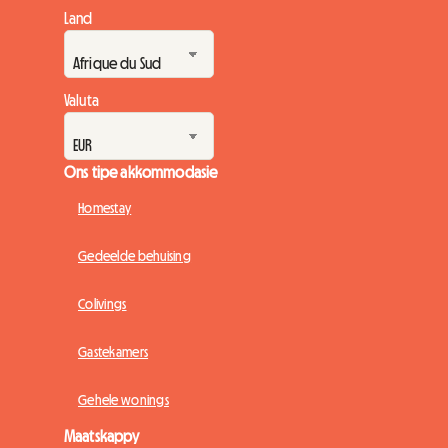
Land
Valuta
Ons tipe akkommodasie
Homestay
Gedeelde behuising
Colivings
Gastekamers
Gehele wonings
Maatskappy