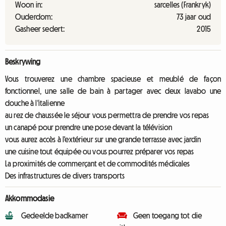
Woon in:
sarcelles (Frankryk)
Ouderdom:
73 jaar oud
Gasheer sedert:
2015
Beskrywing
Vous trouverez une chambre spacieuse et meublé de façon
fonctionnel, une salle de bain à partager avec deux lavabo une
douche à l'italienne
au rez de chaussée le séjour vous permettra de prendre vos repas
un canapé pour prendre une pose devant la télévision
vous aurez accès à l'extérieur sur une grande terrasse avec jardin
une cuisine tout équipée ou vous pourrez préparer vos repas
La proximités de commerçant et de commodités médicales
Des infrastructures de divers transports
Akkommodasie
Gedeelde badkamer
Geen toegang tot die