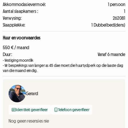
Akkommodasievermoë:
1 persoon
Aantal slaapkamers :
1
Verwysing:
262081
Slaapplekke:
1 Dubbelbed(dens)
Huur en voorwaardes
550 € / maand
Duur:
Vanaf 6 maande
- Vestiging moontlik
- Vir besprekings van langer as 45 dae moet die huurtydperk op die laaste dag
van die maand eindig.
Gerard
Identiteit geverifieer
Telefoon geverifieer
Nog geen resensies nie