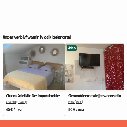
Ander verblyf waarin jy dalk belangstel
Video
Chatou Soleil Ville Des Impressionistes
Gemeubileerde ateljeewoonstel in Bastille vir studente, interns of sakereisigers.
Chatou (78400)
Paris (75011)
45 € / nag
80 € / nag