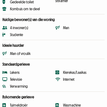
sitkamer
Gedeelde toilet
Kombuis om te deel
Huidige bewoner(s) van die woning
4 inwoner(s)
Man
Studente
Ideale huurder
Man of vroulik
Standaardgeriewe
Lakens
Klerekas/Laaikas
Televisie
Internet
Verwarming
Bykomende geriewe
Tuimeldroër
Wasmachine