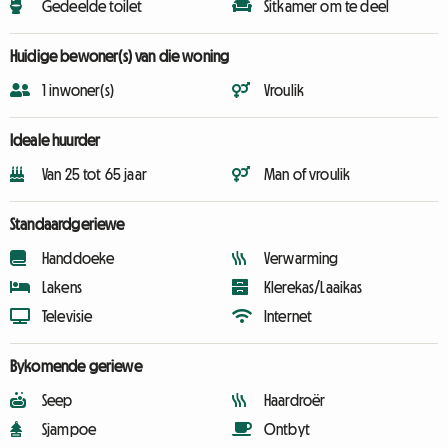
Gedeelde toilet
Sitkamer om te deel
Huidige bewoner(s) van die woning
1 inwoner(s)
Vroulik
Ideale huurder
Van 25 tot 65 jaar
Man of vroulik
Standaardgeriewe
Handdoeke
Verwarming
Lakens
Klerekas/Laaikas
Televisie
Internet
Bykomende geriewe
Seep
Haardroër
Sjampoe
Ontbyt