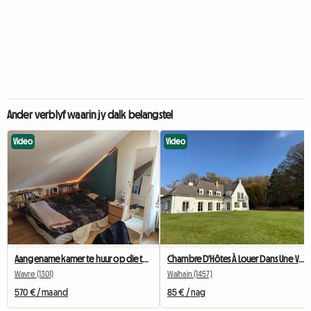
Ander verblyf waarin jy dalk belangstel
Video
Video
Aangename kamer te huur op die tweede verdieping van 'n huis
Chambre D'Hôtes À Louer Dans Une Villa
Wavre (1301)
Walhain (1457)
570 € / maand
85 € / nag