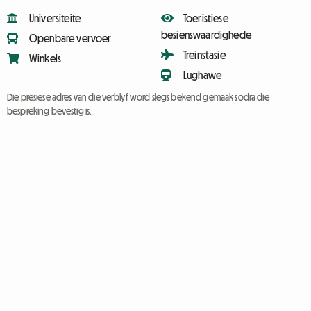
Universiteite
Toeristiese
besienswaardighede
Openbare vervoer
Treinstasie
Winkels
Lughawe
Die presiese adres van die verblyf word slegs bekend gemaak sodra die
bespreking bevestig is.