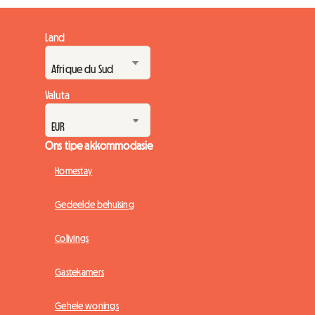
Land
Valuta
Ons tipe akkommodasie
Homestay
Gedeelde behuising
Colivings
Gastekamers
Gehele wonings