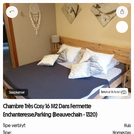
Bekyk al 16 foto's
Slaapkamer
Chambre Très Cosy 16 M2 Dans Fermette
Enchanteresse.Parking (Beauvechain - 1320)
Tipe verblyf:
Huis
Tipe:
Homestay