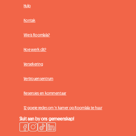
Hulp
Kontak
Wie is Roomlala?
Hoe werk dit?
Versekering
Vertrouensentrum
Resensies en kommentaar
12 goeie redes om 'n kamer op Roomlala te huur
Sluit aan by ons gemeenskap!