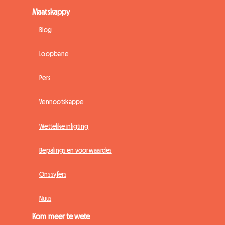
Maatskappy
Blog
Loopbane
Pers
Vennootskappe
Wettelike inligting
Bepalings en voorwaardes
Ons syfers
Nuus
Kom meer te wete