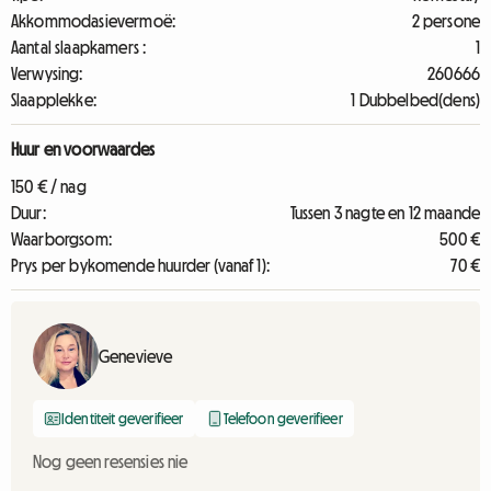
Akkommodasievermoë:
2 persone
Aantal slaapkamers :
1
Verwysing:
260666
Slaapplekke:
1 Dubbelbed(dens)
Huur en voorwaardes
150 € / nag
Duur:
Tussen 3 nagte en 12 maande
Waarborgsom:
500 €
Prys per bykomende huurder (vanaf 1):
70 €
Genevieve
Identiteit geverifieer
Telefoon geverifieer
Nog geen resensies nie