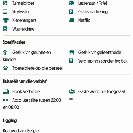
Tuimeldroër
Lessenaar / Tafel
Strykyster
Gratis parkering
Klerehangers
Netflix
Wasmachine
Spesifikasies
Geskik vir gesinne en
Geskik vir geleenthede
kinders
Verdiepings sonder hysbak
Troeteldiere op die perseel
Huisreëls van die verblyf
Rook verbode
Gaste word nie toegelaat
nie
Absolute stilte tussen 22:00
en 08:00
Ligging
Beauvechain, België