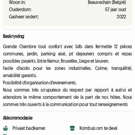
Woon in:
Beauvechain (België)
Ouderdom:
57 jaar oud
Gasheer sedert:
2022
Beskrywing
Grande Chambre tout confort avec Sdb dans fermette 12 pièces
communes, jardin, parking aisé, pt dejeuners compris et repas
possibles payants. Entre Namur, Bruxelles, Liege et Leuven.
Facile d'accès pour les zones industrielles. Calme, tranquillité,
amabilité garantis.
Possibilité d'organisation d'evenements.
Nous sommes très scrupuleux du respect par rapport à autrui et
attendons le même comportement de la part de nos hôtes. Nous
sommes très ouverts à la communication pour tout renseignements
Akkommodasie
Privaat badkamer
Kombuis om te deel