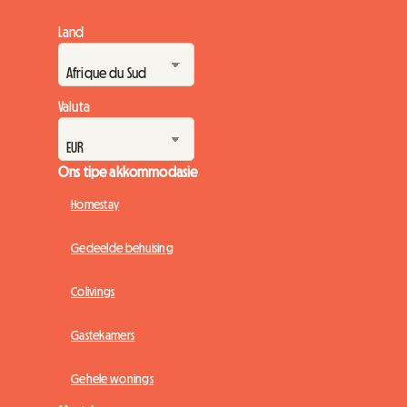
Land
Valuta
Ons tipe akkommodasie
Homestay
Gedeelde behuising
Colivings
Gastekamers
Gehele wonings