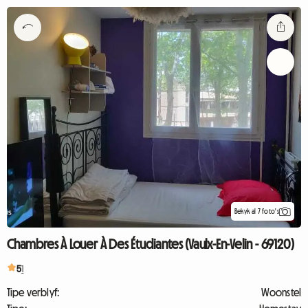
Bekyk al 7 foto's
Chambres À Louer À Des Étudiantes (Vaulx-En-Velin - 69120)
5
1
Tipe verblyf:
Woonstel