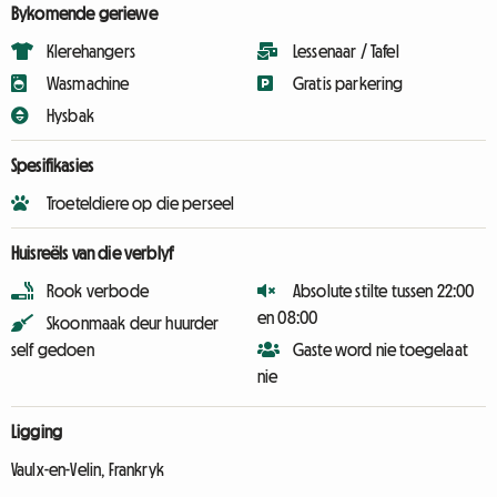
Bykomende geriewe
Klerehangers
Lessenaar / Tafel
Wasmachine
Gratis parkering
Hysbak
Spesifikasies
Troeteldiere op die perseel
Huisreëls van die verblyf
Rook verbode
Absolute stilte tussen 22:00
en 08:00
Skoonmaak deur huurder
self gedoen
Gaste word nie toegelaat
nie
Ligging
Vaulx-en-Velin, Frankryk