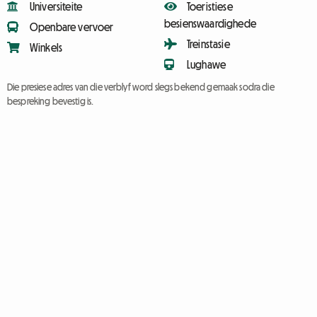
Universiteite
Toeristiese
besienswaardighede
Openbare vervoer
Treinstasie
Winkels
Lughawe
Die presiese adres van die verblyf word slegs bekend gemaak sodra die
bespreking bevestig is.