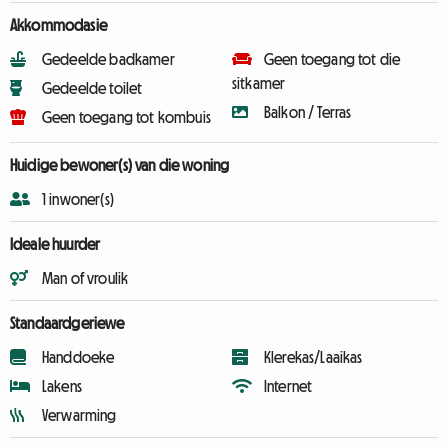
Akkommodasie
Gedeelde badkamer
Geen toegang tot die
sitkamer
Gedeelde toilet
Balkon / Terras
Geen toegang tot kombuis
Huidige bewoner(s) van die woning
1 inwoner(s)
Ideale huurder
Man of vroulik
Standaardgeriewe
Handdoeke
Klerekas/Laaikas
Lakens
Internet
Verwarming