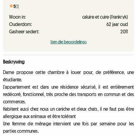
5
(1)
Woon in:
caluire et cuire (Frankryk)
Ouderdom:
62 jaar oud
Gasheer sedert:
2011
Sien die beoordelings
Beskrywing
Dame propose cette chambre à louer pour, de préférence, une
étudiante.
L'appartement est dans une résidence sécurisé, il est entièrement
redécoré, fonctionnel, très proche des transports en commun et des
commerces.
Habitent aussi chez nous un caniche et deux chats, il ne faut pas être
allergique aux animaux et être tolérant
Une femme de ménage intervient une fois par semaine pour les
parties communes.