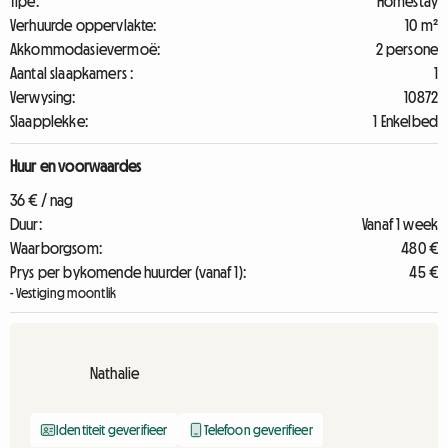
Tipe:
Homestay
Verhuurde oppervlakte:
10 m²
Akkommodasievermoë:
2 persone
Aantal slaapkamers :
1
Verwysing:
10872
Slaapplekke:
1 Enkelbed
Huur en voorwaardes
36 € / nag
Duur:
Vanaf 1 week
Waarborgsom:
480 €
Prys per bykomende huurder (vanaf 1):
45 €
- Vestiging moontlik
Nathalie
Identiteit geverifieer
Telefoon geverifieer