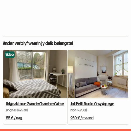
Ander verblyf waarin jy dalk belangstel
Video
Brignais Loue Grande Chambre Calme
Joli Petit Studio Cosy Arpege
Brignais (69530)
Lyon (69001)
55 € / nag
950 € / maand