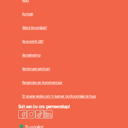
Hulp
Kontak
Wie is Roomlala?
Hoe werk dit?
Versekering
Vertrouensentrum
Resensies en kommentaar
12 goeie redes om 'n kamer op Roomlala te huur
Sluit aan by ons gemeenskap!