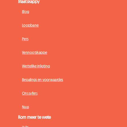
Maatskappy
Blog
Loopbane
Pers
Vennootskappe
Wettelike inligting
Bepalings en voorwaardes
Ons syfers
Nuus
Kom meer te wete