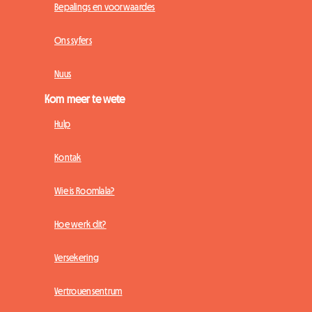
Bepalings en voorwaardes
Ons syfers
Nuus
Kom meer te wete
Hulp
Kontak
Wie is Roomlala?
Hoe werk dit?
Versekering
Vertrouensentrum