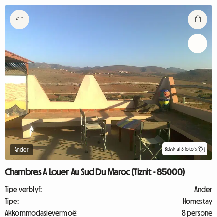
Bekyk al 3 foto's
Ander
Chambres A Louer Au Sud Du Maroc (Tiznit - 85000)
Tipe verblyf:
Ander
Tipe:
Homestay
Akkommodasievermoë:
8 persone