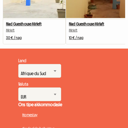
Riad Guesthouse Mirleft
Riad Guesthouse Mirlaft
Mirleft
Mirleft
30 € / nag
10 € / nag
Land
Valuta
Ons tipe akkommodasie
Homestay