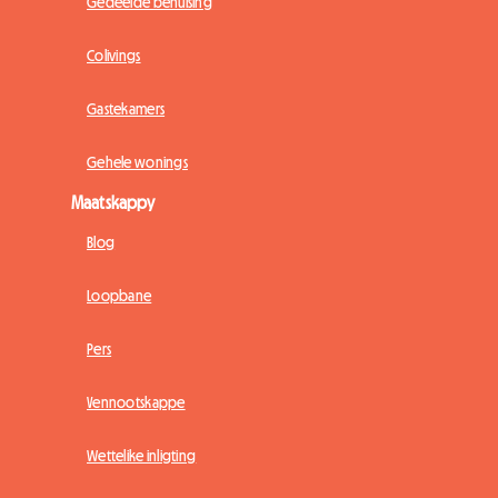
Gedeelde behuising
Colivings
Gastekamers
Gehele wonings
Maatskappy
Blog
Loopbane
Pers
Vennootskappe
Wettelike inligting