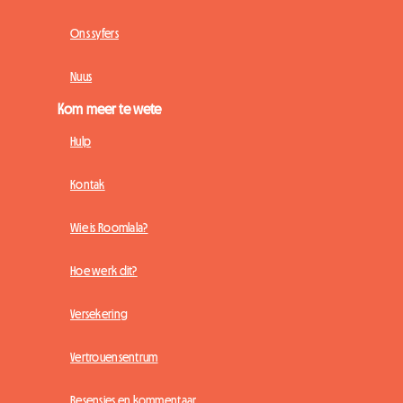
Ons syfers
Nuus
Kom meer te wete
Hulp
Kontak
Wie is Roomlala?
Hoe werk dit?
Versekering
Vertrouensentrum
Resensies en kommentaar