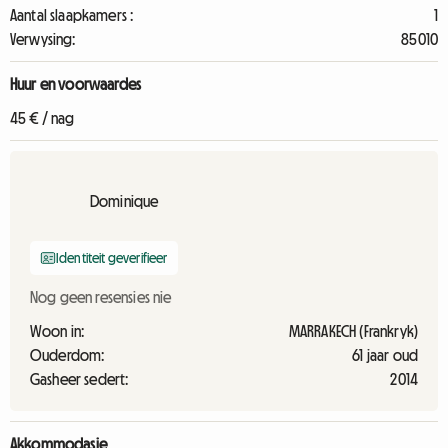
Aantal slaapkamers :
1
Verwysing:
85010
Huur en voorwaardes
45 € / nag
Dominique
Identiteit geverifieer
Nog geen resensies nie
Woon in:
MARRAKECH (Frankryk)
Ouderdom:
61 jaar oud
Gasheer sedert:
2014
Akkommodasie