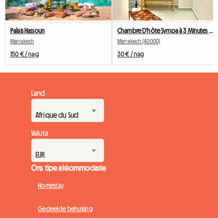
Palais Hassoun
Chambre D'hôte Sympa à 3 Minutes Du Jardin Majorelle
Marrakech
Marrakech (40000)
150 € / nag
30 € / nag
Land
Valuta
Ons tipe akkommodasie
Homestay
Gedeelde behuising