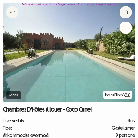
Bekyk al 11 foto's
Ander
Chambres D'Hôtes À Louer - Coco Canel
Tipe verblyf:
Huis
Tipe:
Gastekamer
Akkommodasievermoë:
9 persone