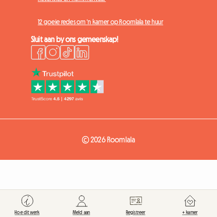
12 goeie redes om 'n kamer op Roomlala te huur
Sluit aan by ons gemeenskap!
© 2026 Roomlala
Hoe dit werk
Meld aan
Registreer
+ kamer