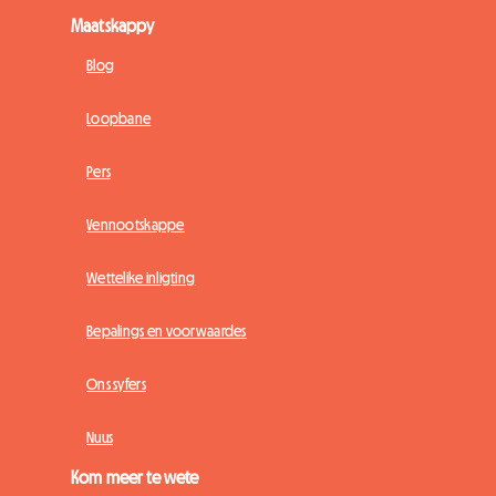
Maatskappy
Blog
Loopbane
Pers
Vennootskappe
Wettelike inligting
Bepalings en voorwaardes
Ons syfers
Nuus
Kom meer te wete