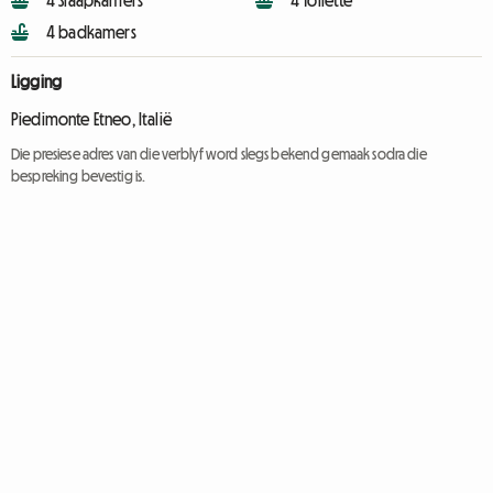
4 Slaapkamers
4 Toilette
4 badkamers
Ligging
Piedimonte Etneo, Italië
Die presiese adres van die verblyf word slegs bekend gemaak sodra die
bespreking bevestig is.