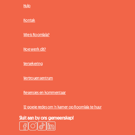
Hulp
Kontak
Wie is Roomlala?
Hoe werk dit?
Versekering
Vertrouensentrum
Resensies en kommentaar
12 goeie redes om 'n kamer op Roomlala te huur
Sluit aan by ons gemeenskap!