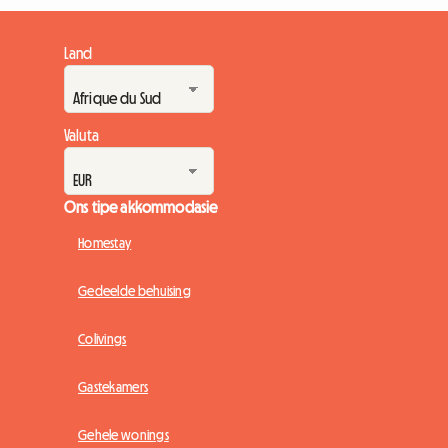
Land
Valuta
Ons tipe akkommodasie
Homestay
Gedeelde behuising
Colivings
Gastekamers
Gehele wonings