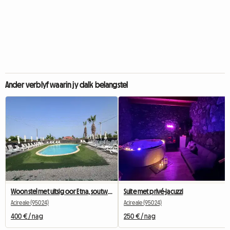
Ander verblyf waarin jy dalk belangstel
Woonstel met uitsig oor Etna, soutwater-swembad en die see twee treë weg
Suite met privé-jacuzzi
Acireale (95024)
Acireale (95024)
400 € / nag
250 € / nag