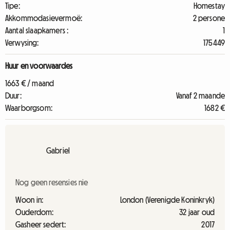
Tipe:
Homestay
Akkommodasievermoë:
2 persone
Aantal slaapkamers :
1
Verwysing:
175449
Huur en voorwaardes
1663 € / maand
Duur:
Vanaf 2 maande
Waarborgsom:
1682 €
Gabriel
Nog geen resensies nie
Woon in:
London (Verenigde Koninkryk)
Ouderdom:
32 jaar oud
Gasheer sedert:
2017