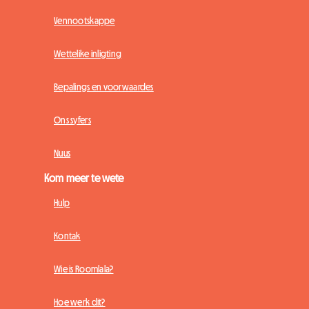
Vennootskappe
Wettelike inligting
Bepalings en voorwaardes
Ons syfers
Nuus
Kom meer te wete
Hulp
Kontak
Wie is Roomlala?
Hoe werk dit?