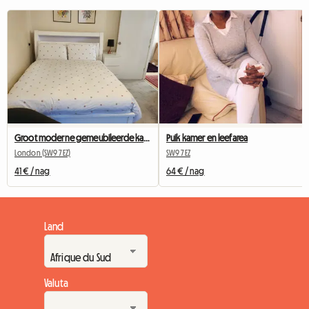
Groot moderne gemeubileerde kamer te huur
Puik kamer en leefarea
London (SW9 7EZ)
SW9 7EZ
41 € / nag
64 € / nag
Land
Valuta