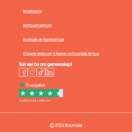
Versekering
Vertrouensentrum
Resensies en kommentaar
12 goeie redes om 'n kamer op Roomlala te huur
Sluit aan by ons gemeenskap!
© 2026 Roomlala