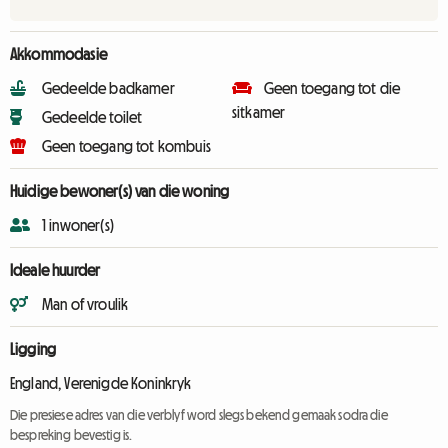
Akkommodasie
Gedeelde badkamer
Geen toegang tot die
sitkamer
Gedeelde toilet
Geen toegang tot kombuis
Huidige bewoner(s) van die woning
1 inwoner(s)
Ideale huurder
Man of vroulik
Ligging
England, Verenigde Koninkryk
Die presiese adres van die verblyf word slegs bekend gemaak sodra die
bespreking bevestig is.