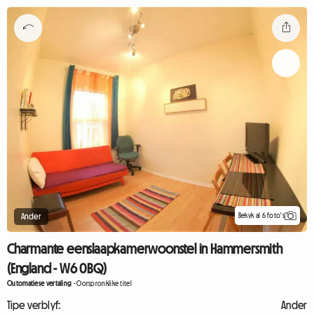
Bekyk al 6 foto's
Ander
Charmante eenslaapkamerwoonstel in Hammersmith
(England - W6 0BQ)
Outomatiese vertaling
-
Oorspronklike titel
Tipe verblyf:
Ander