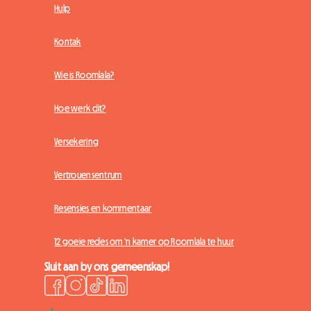
Hulp
Kontak
Wie is Roomlala?
Hoe werk dit?
Versekering
Vertrouensentrum
Resensies en kommentaar
12 goeie redes om 'n kamer op Roomlala te huur
Sluit aan by ons gemeenskap!