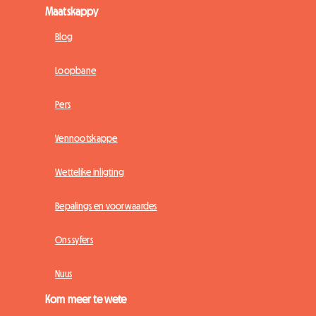
Maatskappy
Blog
Loopbane
Pers
Vennootskappe
Wettelike inligting
Bepalings en voorwaardes
Ons syfers
Nuus
Kom meer te wete