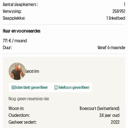
Aantal slaapkamers :
1
Verwysing:
258951
Slaapplekke:
1 Enkelbed
Huur en voorwaardes
771 € / maand
Duur:
Vanaf 6 maande
Leotrim
Identiteit geverifieer
Telefoon geverifieer
Nog geen resensies nie
Woon in:
Boecourt (Switserland)
Ouderdom:
24 jaar oud
Gasheer sedert:
2022