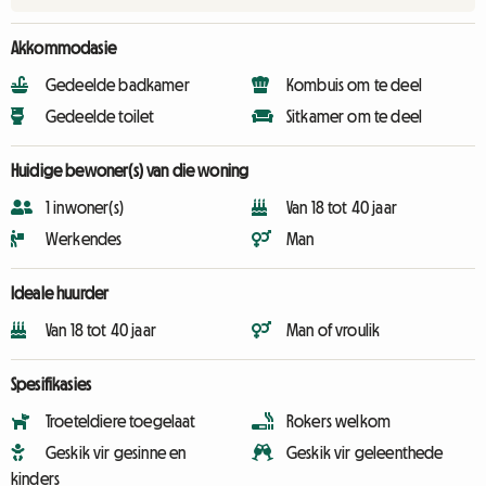
Akkommodasie
Gedeelde badkamer
Kombuis om te deel
Gedeelde toilet
Sitkamer om te deel
Huidige bewoner(s) van die woning
1 inwoner(s)
Van 18 tot 40 jaar
Werkendes
Man
Ideale huurder
Van 18 tot 40 jaar
Man of vroulik
Spesifikasies
Troeteldiere toegelaat
Rokers welkom
Geskik vir gesinne en
Geskik vir geleenthede
kinders