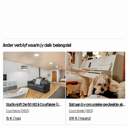
Ander verblyf waarin jy dalk belangstel
Studio-loft De 50 M2 à Courfaivre (JU) Entre Bâle Et Bienne
Sluit aan by ons unieke gedeelde akkommodasie
Courfaivre (2853)
Courtételle (2852)
76 € / nag
474 € / maand