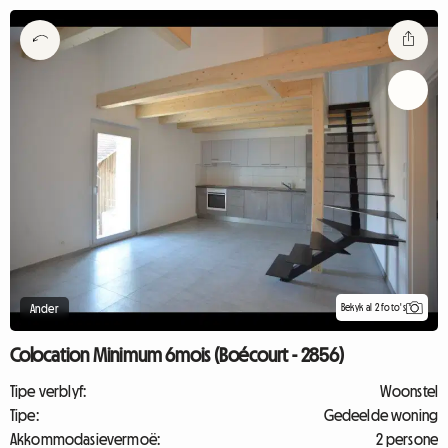
Bekyk al 2 foto's
Ander
Colocation Minimum 6mois (Boécourt - 2856)
Tipe verblyf:
Woonstel
Tipe:
Gedeelde woning
Akkommodasievermoë:
2 persone