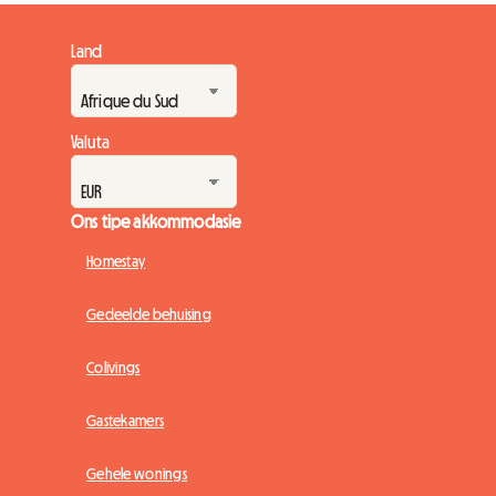
Land
Valuta
Ons tipe akkommodasie
Homestay
Gedeelde behuising
Colivings
Gastekamers
Gehele wonings