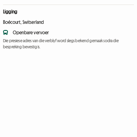
Ligging
Boécourt, Switserland
Openbare vervoer
Die presiese adres van die verblyf word slegs bekend gemaak sodra die
bespreking bevestig is.